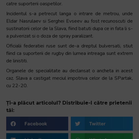
catre suporterii oaspetilor.
Incidentul s-a petrecut langa o intrare de metrou, unde
Eldar Nasrulaev si Serghei Evseev au fost recunoscuti de
sustinatorii celor de la Slava, fiind batuti dupa ce in fata li s-
a pulverizat si o doza de spray paralizant.
Oficialii federatiei ruse sunt de-a dreptul bulversati, stiut
fiind ca suporterii de rugby din lumea intreaga sunt extrem
de linistiti.
Organele de specialitate au declansat o ancheta in acest
caz. Slava a castigat meciul impotriva celor de la SPartak,
cu 22-20.
Ți-a plăcut articolul? Distribuie-l către prietenii
tăi:
Facebook
Twitter