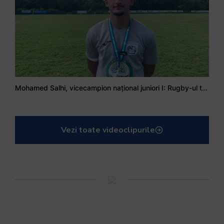
Mohamed Salhi, vicecampion național juniori I: Rugby-ul te învață să accepți și înfrângerile
Vezi toate videoclipurile