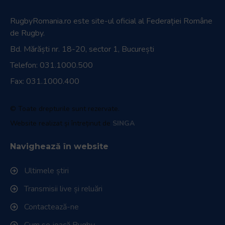
RugbyRomania.ro
este site-ul oficial al Federației Române
de Rugby.
Bd. Mărăști nr. 18-20, sector 1, București
Telefon:
031.1000.500
Fax: 031.1000.400
© Toate drepturile sunt rezervate.
Website realizat și întreținut de
SINGA
Navighează în website
Ultimele știri
Transmisii live și reluări
Contactează-ne
Cum se joacă Rugby