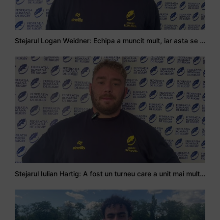
Stejarul Logan Weidner: Echipa a muncit mult, iar asta se va vedea în meciurile de la Nations Cup
Stejarul Iulian Hartig: A fost un turneu care a unit mai mult echipa