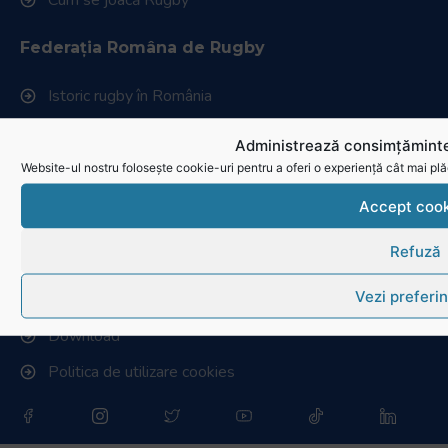
Federația Româna de Rugby
Istoric rugby în România
Cluburi afiliate la FRR
Administrează consimțăminte
Stadionul național de rugby
Website-ul nostru folosește cookie-uri pentru a oferi o experiență cât mai plă
Conducere, comisii și departamente
Accept cook
Info - Anunțuri
Refuză
Link-uri utile
Vezi preferin
Download
Politica de utilizare cookies