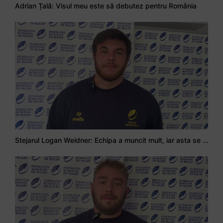
Adrian Țală: Visul meu este să debutez pentru România
Stejarul Logan Weidner: Echipa a muncit mult, iar asta se va vedea în meciurile de la Nations Cup