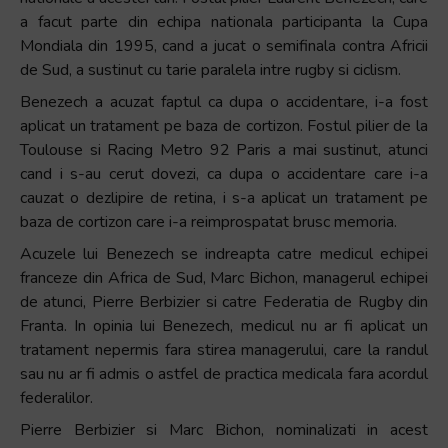
a facut parte din echipa nationala participanta la Cupa
Mondiala din 1995, cand a jucat o semifinala contra Africii
de Sud, a sustinut cu tarie paralela intre rugby si ciclism.
Benezech a acuzat faptul ca dupa o accidentare, i-a fost
aplicat un tratament pe baza de cortizon. Fostul pilier de la
Toulouse si Racing Metro 92 Paris a mai sustinut, atunci
cand i s-au cerut dovezi, ca dupa o accidentare care i-a
cauzat o dezlipire de retina, i s-a aplicat un tratament pe
baza de cortizon care i-a reimprospatat brusc memoria.
Acuzele lui Benezech se indreapta catre medicul echipei
franceze din Africa de Sud, Marc Bichon, managerul echipei
de atunci, Pierre Berbizier si catre Federatia de Rugby din
Franta. In opinia lui Benezech, medicul nu ar fi aplicat un
tratament nepermis fara stirea managerului, care la randul
sau nu ar fi admis o astfel de practica medicala fara acordul
federalilor.
Pierre Berbizier si Marc Bichon, nominalizati in acest