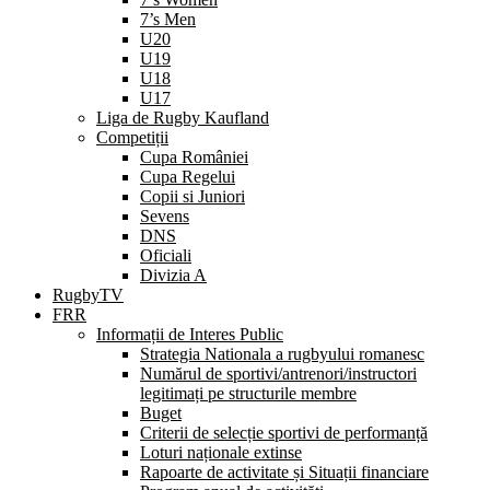
7’s Men
U20
U19
U18
U17
Liga de Rugby Kaufland
Competiții
Cupa României
Cupa Regelui
Copii si Juniori
Sevens
DNS
Oficiali
Divizia A
RugbyTV
FRR
Informații de Interes Public
Strategia Nationala a rugbyului romanesc
Numărul de sportivi/antrenori/instructori
legitimați pe structurile membre
Buget
Criterii de selecție sportivi de performanță
Loturi naționale extinse
Rapoarte de activitate și Situații financiare