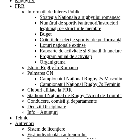
RugbyTV
FRR
Informații de Interes Public
Strategia Nationala a rugbyului romanesc
Numărul de sportivi/antrenori/instructori
legitimați pe structurile membre
Buget
Criterii de selecție sportivi de performanță
Loturi naționale extinse
Rapoarte de activitate și Situații financiare
Program anual de activități
Organigrama
Istoric Rugby în Romania
Palmares CN
Campionatul Național Rugby 7s Masculin
Campionatul Național Rugby 7s Feminin
Cluburi afiliate la FRR
Stadionul Național de Rugby “Arcul de Triumf”
Conducere, comisii și departamente
Decizii Disciplinare
Info – Anunțuri
Tehnic
Antrenori
Sistem de licențiere
Fișă individuală a antrenorului