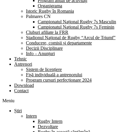
Program anual de activități
Organigrama
Istoric Rugby în Romania
Palmares CN
Campionatul Național Rugby 7s Masculin
Campionatul Național Rugby 7s Feminin
Cluburi afiliate la FRR
Stadionul Național de Rugby “Arcul de Triumf”
Conducere, comisii și departamente
Decizii Disciplinare
Info – Anunțuri
Tehnic
Antrenori
Sistem de licențiere
Fișă individuală a antrenorului
Program cursuri perfecționare 2024
Download
Contact
Meniu
Știri
Intern
Rugby Intern
Dezvoltare
Rugby în această săptămână