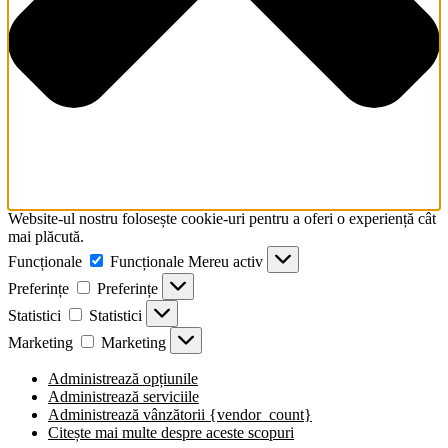
screen
reader
to
help
you
navigate
and
interact
with
the
content.
Website-ul nostru folosește cookie-uri pentru a oferi o experiență cât
mai plăcută.
Funcționale
Funcționale
Mereu activ
Preferințe
Preferințe
Statistici
Statistici
Marketing
Marketing
Administrează opțiunile
Administrează serviciile
Administrează vânzătorii {vendor_count}
Citește mai multe despre aceste scopuri