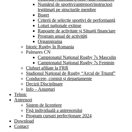
Numărul de sportivi/antrenori/instructori
legitimați pe structurile membre
Buget
Criterii de selecție sportivi de performanță
Loturi naționale extinse
Rapoarte de activitate și Situații financiare
Program anual de activități
Organigrama
Istoric Rugby în Romania
Palmares CN
Campionatul Național Rugby 7s Masculin
Campionatul Național Rugby 7s Feminin
Cluburi afiliate la FRR
Stadionul Național de Rugby “Arcul de Triumf”
Conducere, comisii și departamente
Decizii Disciplinare
Info – Anunțuri
Tehnic
Antrenori
Sistem de licențiere
Fișă individuală a antrenorului
Program cursuri perfecționare 2024
Download
Contact