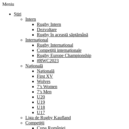
Meniu
Știri
Intern
Rugby Intern
Dezvoltare
Rugby în această săptămână
Internațional
Rugby Internațional
Competiții internaționale
Rugby Europe Championship
#RWC2023
Națională
Națională
First XV
Wolves
7’s Women
7’s Men
U20
U19
U18
U17
Liga de Rugby Kaufland
Competiții
Cupa României