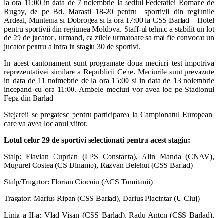
la ora 11:00 in data de 7 noiembrie la sediul Federatiei Romane de
Rugby, de pe Bd. Marasti 18-20 pentru sportivii din regiunile
Ardeal, Muntenia si Dobrogea si la ora 17:00 la CSS Barlad – Hotel
pentru sportivii din regiunea Moldova. Staff-ul tehnic a stabilit un lot
de 29 de jucatori, urmand, ca zilele urmatoare sa mai fie convocat un
jucator pentru a intra in stagiu 30 de sportivi.
In acest cantonament sunt programate doua meciuri test impotriva
reprezentativei similare a Republicii Cehe. Meciurile sunt prevazute
in data de 11 noimebrie de la ora 15:00 si in data de 13 noiembrie
incepand cu ora 11:00. Ambele meciuri vor avea loc pe Stadionul
Fepa din Barlad.
Stejareii se pregatesc pentru participarea la Campionatul European
care va avea loc anul viitor.
Lotul celor 29 de sportivi selectionati pentru acest stagiu:
Stalp: Flavian Cuprian (LPS Constanta), Alin Manda (CNAV),
Mugurel Costea (CS Dinamo), Razvan Belehut (CSS Barlad)
Stalp/Tragator: Florian Ciocoiu (ACS Tomitanii)
Tragator: Marius Ripan (CSS Barlad), Darius Placintar (U Cluj)
Linia a II-a: Vlad Visan (CSS Barlad), Radu Anton (CSS Barlad),