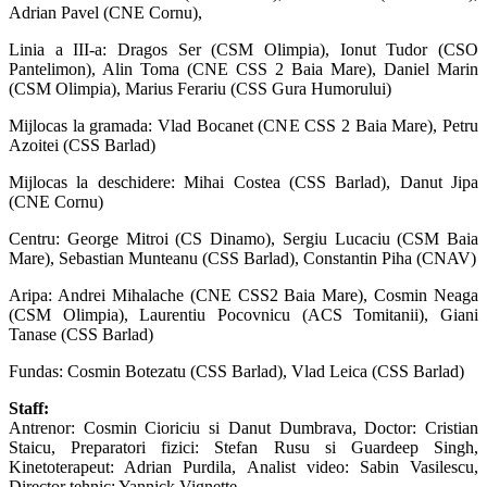
Adrian Pavel (CNE Cornu),
Linia a III-a: Dragos Ser (CSM Olimpia), Ionut Tudor (CSO
Pantelimon), Alin Toma (CNE CSS 2 Baia Mare), Daniel Marin
(CSM Olimpia), Marius Ferariu (CSS Gura Humorului)
Mijlocas la gramada: Vlad Bocanet (CNE CSS 2 Baia Mare), Petru
Azoitei (CSS Barlad)
Mijlocas la deschidere: Mihai Costea (CSS Barlad), Danut Jipa
(CNE Cornu)
Centru: George Mitroi (CS Dinamo), Sergiu Lucaciu (CSM Baia
Mare), Sebastian Munteanu (CSS Barlad), Constantin Piha (CNAV)
Aripa: Andrei Mihalache (CNE CSS2 Baia Mare), Cosmin Neaga
(CSM Olimpia), Laurentiu Pocovnicu (ACS Tomitanii), Giani
Tanase (CSS Barlad)
Fundas: Cosmin Botezatu (CSS Barlad), Vlad Leica (CSS Barlad)
Staff:
Antrenor: Cosmin Cioriciu si Danut Dumbrava, Doctor: Cristian
Staicu, Preparatori fizici: Stefan Rusu si Guardeep Singh,
Kinetoterapeut: Adrian Purdila, Analist video: Sabin Vasilescu,
Director tehnic: Yannick Vignette