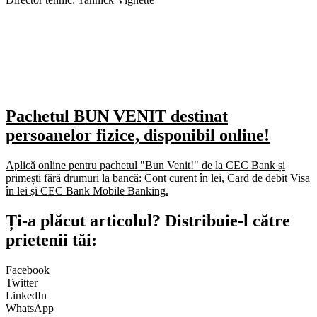
Pachetul BUN VENIT destinat
persoanelor fizice, disponibil online!
Aplică online pentru pachetul "Bun Venit!" de la CEC Bank și
primești fără drumuri la bancă: Cont curent în lei, Card de debit Visa
în lei și CEC Bank Mobile Banking.​
Ți-a plăcut articolul? Distribuie-l către
prietenii tăi:
Facebook
Twitter
LinkedIn
WhatsApp