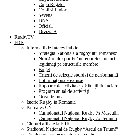
Cupa Regelui
Copii si Juniori
Sevens
DNS
Oficiali
Divizia A
RugbyTV
FRR
Informații de Interes Public
Strategia Nationala a rugbyului romanesc
Numărul de sportivi/antrenori/instructori
legitimați pe structurile membre
Buget
Criterii de selecție sportivi de performanță
Loturi naționale extinse
Rapoarte de activitate și Situații financiare
Program anual de activități
Organigrama
Istoric Rugby în Romania
Palmares CN
Campionatul Național Rugby 7s Masculin
Campionatul Național Rugby 7s Feminin
Cluburi afiliate la FRR
Stadionul Național de Rugby “Arcul de Triumf”
Conducere, comisii și departamente