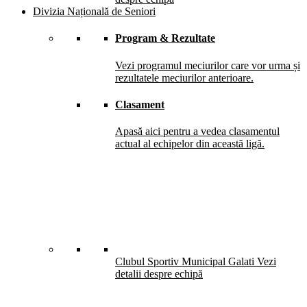
Divizia Națională de Seniori
Program & Rezultate
Vezi programul meciurilor care vor urma și
rezultatele meciurilor anterioare.
Clasament
Apasă aici pentru a vedea clasamentul
actual al echipelor din această ligă.
Clubul Sportiv Municipal Galati
Vezi
detalii despre echipă