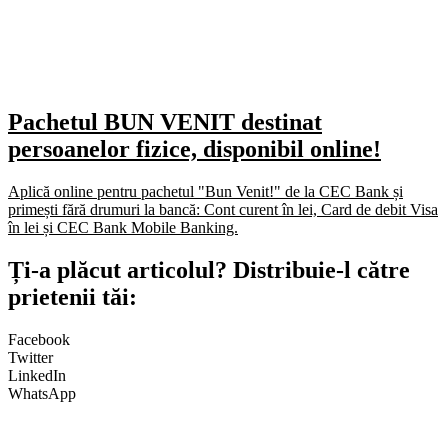
Pachetul BUN VENIT destinat
persoanelor fizice, disponibil online!
Aplică online pentru pachetul "Bun Venit!" de la CEC Bank și
primești fără drumuri la bancă: Cont curent în lei, Card de debit Visa
în lei și CEC Bank Mobile Banking.​
Ți-a plăcut articolul? Distribuie-l către
prietenii tăi:
Facebook
Twitter
LinkedIn
WhatsApp