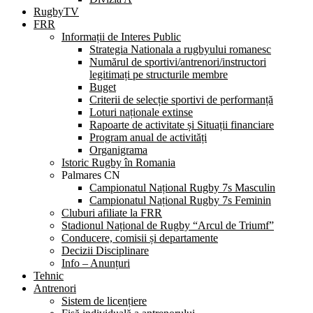
RugbyTV
FRR
Informații de Interes Public
Strategia Nationala a rugbyului romanesc
Numărul de sportivi/antrenori/instructori
legitimați pe structurile membre
Buget
Criterii de selecție sportivi de performanță
Loturi naționale extinse
Rapoarte de activitate și Situații financiare
Program anual de activități
Organigrama
Istoric Rugby în Romania
Palmares CN
Campionatul Național Rugby 7s Masculin
Campionatul Național Rugby 7s Feminin
Cluburi afiliate la FRR
Stadionul Național de Rugby “Arcul de Triumf”
Conducere, comisii și departamente
Decizii Disciplinare
Info – Anunțuri
Tehnic
Antrenori
Sistem de licențiere