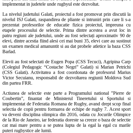
implementat in judetele unde rugbyul este dezvoltat.
La nivelul judetului Galati, proiectul a fost promovat prin discutii la
nivelul ISJ Galati, raspandirea de pliante si intruniri prin care li s-a
prezentat profesorilor de educatie fizica proiectul, impreuna cu
etapele procesului de selectie. Prima dintre acestea a avut loc in
patru regiuni ale judetului, unde au fost selectați aproximativ 90 de
elevi, dintre acestia fiind alesi cei mai buni 35, elevi care au sustinut
un examen medical amanuntit si au dat probele atletice la baza CSS
Barlad.
Elevii au fost selectati de Eugen Popa (CSS Tecuci), Agripina Carp
(Colegiul Pedagogic “Costache Negri” Galati) si Marian Petrichi
(CSS Galati). Activitatea a fost coordonata de profesorul Marius
Victor Secuianu, responsabil de dezvoltarea regiunii Moldova Sud
din partea FRR.
Actiunea de selectie este parte a Programului national ”Pierre de
Coubertin”, finantat de Ministerul Tineretului si Sportului si
implementat de Federatia Romana de Rugby, avand drept scop final
selectia de copii pentru formarea de echipe de rugby 7. Acest sport
va deveni disciplina olimpica din 2016, odata cu Jocurile Olimpice
de la Rio de Janeiro, iar federatia doreste sa creeze o baza de selectie
cat mai mare pentru a se putea lupta de la egal la egal cu marile
puteri rugbystice ale lumii.