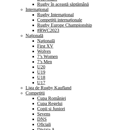
Rugby în această săptămână
Internațional
Rugby Internațional
Competiții internaționale
Rugby Europe Championship
#RWC2023
Națională
Națională
First XV
Wolves
7’s Women
7’s Men
U20
U19
U18
U17
Liga de Rugby Kaufland
Competiții
Cupa României
Cupa Regelui
Copii si Juniori
Sevens
DNS
Oficiali
Divizia A