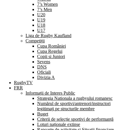
7’s Women
7’s Men
U20
U19
U18
U17
Liga de Rugby Kaufland
Competiții
Cupa României
Cupa Regelui
Copii si Juniori
Sevens
DNS
Oficiali
Divizia A
RugbyTV
FRR
Informații de Interes Public
Strategia Nationala a rugbyului romanesc
Numărul de sportivi/antrenori/instructori
legitimați pe structurile membre
Buget
Criterii de selecție sportivi de performanță
Loturi naționale extinse
Rapoarte de activitate și Situații financiare