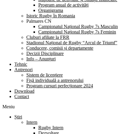
Program anual de activități
Organigrama
Istoric Rugby în Romania
Palmares CN
Campionatul Național Rugby 7s Masculin
Campionatul Național Rugby 7s Feminin
Cluburi afiliate la FRR
Stadionul Național de Rugby “Arcul de Triumf”
Conducere, comisii și departamente
Decizii Disciplinare
Info – Anunțuri
Tehnic
Antrenori
Sistem de licențiere
Fișă individuală a antrenorului
Program cursuri perfecționare 2024
Download
Contact
Meniu
Știri
Intern
Rugby Intern
Dezvoltare