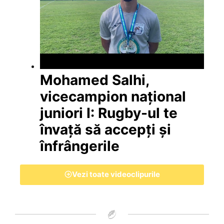
Mohamed Salhi,
vicecampion național
juniori I: Rugby-ul te
învață să accepți și
înfrângerile
Vezi toate videoclipurile