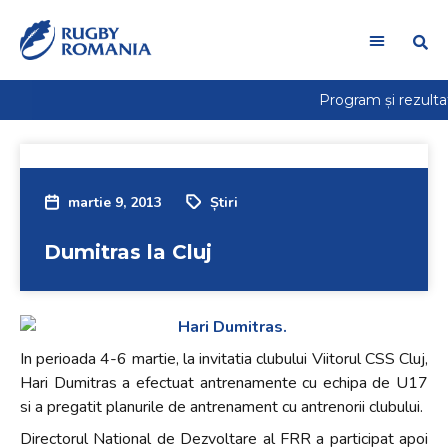
Welcome
to
All
in
One
Accessibility
screen
reader.
martie 9, 2013
Știri
To
start
Dumitras la Cluj
the
All
in
One
Accessibility
In perioada 4-6 martie, la invitatia clubului Viitorul CSS Cluj,
screen
Hari Dumitras a efectuat antrenamente cu echipa de U17
reader,
si a pregatit planurile de antrenament cu antrenorii clubului.
press
Directorul National de Dezvoltare al FRR a participat apoi
"Ctrl