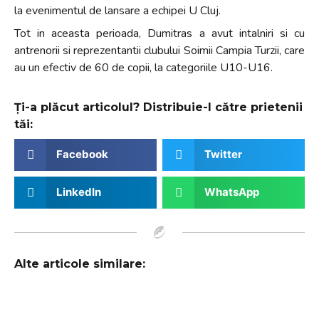
la evenimentul de lansare a echipei U Cluj.
+
/".
Tot in aceasta perioada, Dumitras a avut intalniri si cu
This
antrenorii si reprezentantii clubului Soimii Campia Turzii, care
shortcut
au un efectiv de 60 de copii, la categoriile U10-U16.
activates
the
Ți-a plăcut articolul? Distribuie-l către prietenii
screen
tăi:
reader
to
Facebook
Twitter
help
you
LinkedIn
WhatsApp
navigate
and
interact
with
Alte articole similare:
the
content.