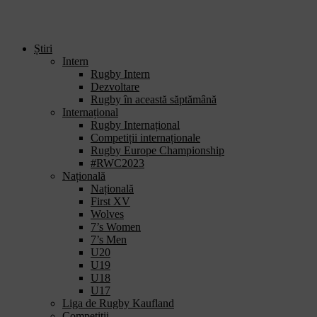
Știri
Intern
Rugby Intern
Dezvoltare
Rugby în această săptămână
Internațional
Rugby Internațional
Competiții internaționale
Rugby Europe Championship
#RWC2023
Națională
Națională
First XV
Wolves
7’s Women
7’s Men
U20
U19
U18
U17
Liga de Rugby Kaufland
Competiții