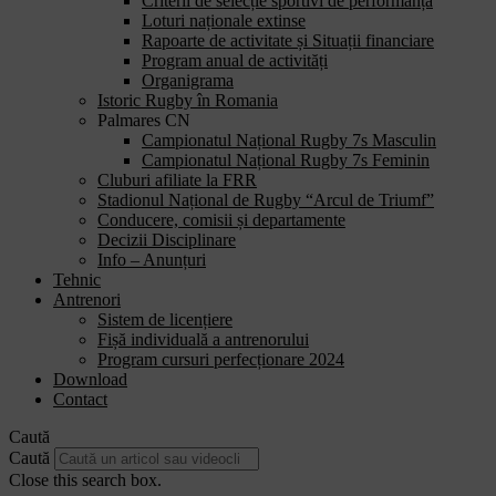
Criterii de selecție sportivi de performanță
Loturi naționale extinse
Rapoarte de activitate și Situații financiare
Program anual de activități
Organigrama
Istoric Rugby în Romania
Palmares CN
Campionatul Național Rugby 7s Masculin
Campionatul Național Rugby 7s Feminin
Cluburi afiliate la FRR
Stadionul Național de Rugby “Arcul de Triumf”
Conducere, comisii și departamente
Decizii Disciplinare
Info – Anunțuri
Tehnic
Antrenori
Sistem de licențiere
Fișă individuală a antrenorului
Program cursuri perfecționare 2024
Download
Contact
Caută
Caută
Close this search box.