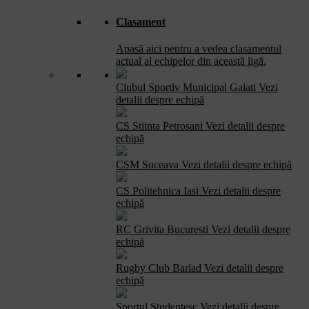
Clasament
Apasă aici pentru a vedea clasamentul
actual al echipelor din această ligă.
Clubul Sportiv Municipal Galati
Vezi
detalii despre echipă
CS Stiinta Petrosani
Vezi detalii despre
echipă
CSM Suceava
Vezi detalii despre echipă
CS Politehnica Iasi
Vezi detalii despre
echipă
RC Grivita Bucuresti
Vezi detalii despre
echipă
Rugby Club Barlad
Vezi detalii despre
echipă
Sportul Studentesc
Vezi detalii despre