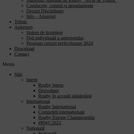
Stadionul Național de Rugby “Arcul de Triumf”
Conducere, comisii și departamente
Decizii Disciplinare
Info – Anunțuri
Tehnic
Antrenori
Sistem de licențiere
Fișă individuală a antrenorului
Program cursuri perfecționare 2024
Download
Contact
Meniu
Știri
Intern
Rugby Intern
Dezvoltare
Rugby în această săptămână
Internațional
Rugby Internațional
Competiții internaționale
Rugby Europe Championship
#RWC2023
Națională
Națională