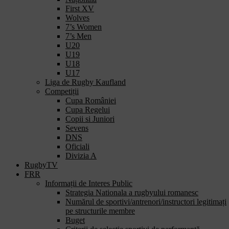
First XV
Wolves
7’s Women
7’s Men
U20
U19
U18
U17
Liga de Rugby Kaufland
Competiții
Cupa României
Cupa Regelui
Copii si Juniori
Sevens
DNS
Oficiali
Divizia A
RugbyTV
FRR
Informații de Interes Public
Strategia Nationala a rugbyului romanesc
Numărul de sportivi/antrenori/instructori legitimați
pe structurile membre
Buget