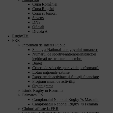
Cupa României
Cupa Regelui
Copii si Juniori
Sevens
DNS
Oficiali
Divizia A
RugbyTV
FRR
Informații de Interes Public
Strategia Nationala a rugbyului romanesc
Numărul de sportivi/antrenori/instructori
legitimați pe structurile membre
Buget
Criterii de selecție sportivi de performanță
Loturi naționale extinse
Rapoarte de activitate și Situații financiare
Program anual de activități
Organigrama
Istoric Rugby în Romania
Palmares CN
Campionatul Național Rugby 7s Masculin
Campionatul Național Rugby 7s Feminin
Cluburi afiliate la FRR