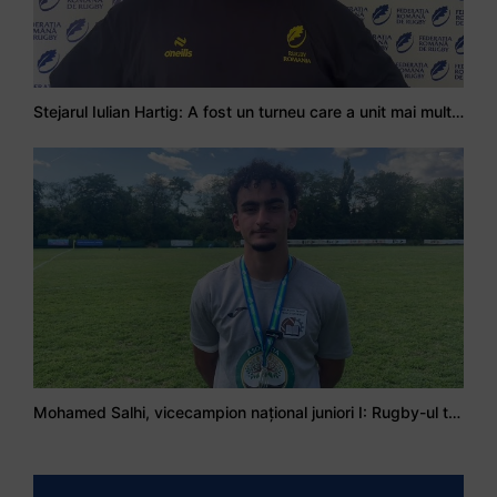
Stejarul Iulian Hartig: A fost un turneu care a unit mai mult echipa
Mohamed Salhi, vicecampion național juniori I: Rugby-ul te învață să accepți și înfrângerile