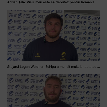
Adrian Țală: Visul meu este să debutez pentru România
Stejarul Logan Weidner: Echipa a muncit mult, iar asta se va vedea în meciurile de la Nations Cup