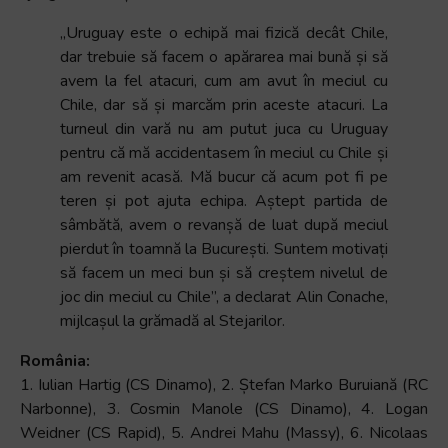
„Uruguay este o echipă mai fizică decât Chile,
dar trebuie să facem o apărarea mai bună și să
avem la fel atacuri, cum am avut în meciul cu
Chile, dar să și marcăm prin aceste atacuri. La
turneul din vară nu am putut juca cu Uruguay
pentru că mă accidentasem în meciul cu Chile și
am revenit acasă. Mă bucur că acum pot fi pe
teren și pot ajuta echipa. Aștept partida de
sâmbătă, avem o revanșă de luat după meciul
pierdut în toamnă la București. Suntem motivați
să facem un meci bun și să creștem nivelul de
joc din meciul cu Chile”, a declarat Alin Conache,
mijlcașul la grămadă al Stejarilor.
România:
1. Iulian Hartig (CS Dinamo), 2. Ștefan Marko Buruiană (RC
Narbonne), 3. Cosmin Manole (CS Dinamo), 4. Logan
Weidner (CS Rapid), 5. Andrei Mahu (Massy), 6. Nicolaas