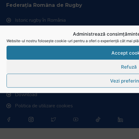
Federația Româna de Rugby
Istoric rugby în România
Cluburi afiliate la FRR
Administrează consimțăminte
Website-ul nostru folosește cookie-uri pentru a oferi o experiență cât mai plă
Stadionul național de rugby
Accept cook
Conducere, comisii și departamente
Info - Anunțuri
Refuză
Link-uri utile
Vezi preferin
Download
Politica de utilizare cookies