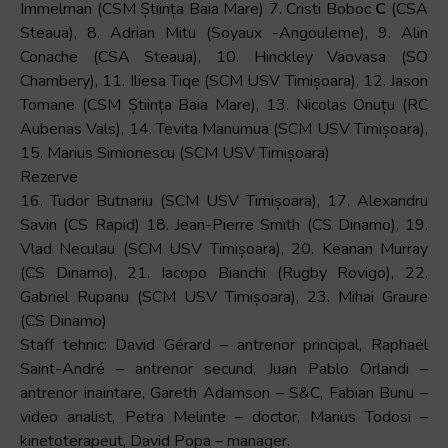
Immelman (CSM Știința Baia Mare) 7. Cristi Boboc
C
(CSA
Steaua), 8. Adrian Mitu (Soyaux -Angouleme), 9. Alin
Conache (CSA Steaua), 10. Hinckley Vaovasa (SO
Chambery), 11. Iliesa Tiqe (SCM USV Timișoara), 12. Jason
Tomane (CSM Știința Baia Mare), 13. Nicolas Onuțu (RC
Aubenas Vals), 14. Tevita Manumua (SCM USV Timișoara),
15. Marius Simionescu (SCM USV Timișoara)
Rezerve
16. Tudor Butnariu (SCM USV Timișoara), 17. Alexandru
Savin (CS Rapid) 18. Jean-Pierre Smith (CS Dinamo), 19.
Vlad Neculau (SCM USV Timișoara), 20. Keanan Murray
(CS Dinamo), 21. Iacopo Bianchi (Rugby Rovigo), 22.
Gabriel Rupanu (SCM USV Timișoara), 23. Mihai Graure
(CS Dinamo)
Staff tehnic: David Gérard – antrenor principal, Raphaël
Saint-André – antrenor secund, Juan Pablo Orlandi –
antrenor inaintare, Gareth Adamson – S&C, Fabian Bunu –
video analist, Petra Melinte – doctor, Marius Todosi –
kinetoterapeut, David Popa – manager.