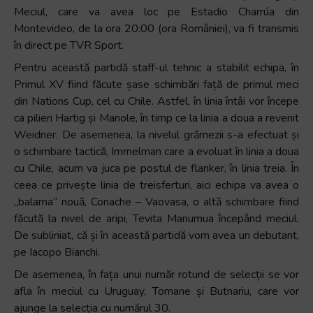
Meciul, care va avea loc pe Estadio Charrúa din
Montevideo, de la ora 20:00 (ora României), va fi transmis
în direct pe TVR Sport.
Pentru această partidă staff-ul tehnic a stabilit echipa, în
Primul XV fiind făcute șase schimbări față de primul meci
din Nations Cup, cel cu Chile. Astfel, în linia întâi vor începe
ca pilieri Hartig și Manole, în timp ce la linia a doua a revenit
Weidner. De asemenea, la nivelul grămezii s-a efectuat și
o schimbare tactică, Immelman care a evoluat în linia a doua
cu Chile, acum va juca pe postul de flanker, în linia treia. În
ceea ce privește linia de treisferturi, aici echipa va avea o
„balama” nouă, Conache – Vaovasa, o altă schimbare fiind
făcută la nivel de aripi, Tevita Manumua începând meciul.
De subliniat, că și în această partidă vom avea un debutant,
pe Iacopo Bianchi.
De asemenea, în fața unui număr rotund de selecții se vor
afla în meciul cu Uruguay, Tomane și Butnariu, care vor
ajunge la selecția cu numărul 30.