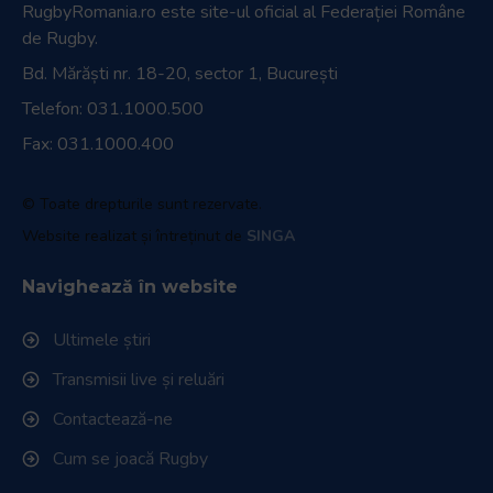
RugbyRomania.ro
este site-ul oficial al Federației Române
de Rugby.
Bd. Mărăști nr. 18-20, sector 1, București
Telefon:
031.1000.500
Fax: 031.1000.400
© Toate drepturile sunt rezervate.
Website realizat și întreținut de
SINGA
Navighează în website
Ultimele știri
Transmisii live și reluări
Contactează-ne
Cum se joacă Rugby