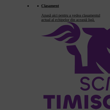
screen
Clasament
reader
to
Apasă aici pentru a vedea clasamentul
help
actual al echipelor din această ligă.
you
navigate
and
interact
with
the
content.