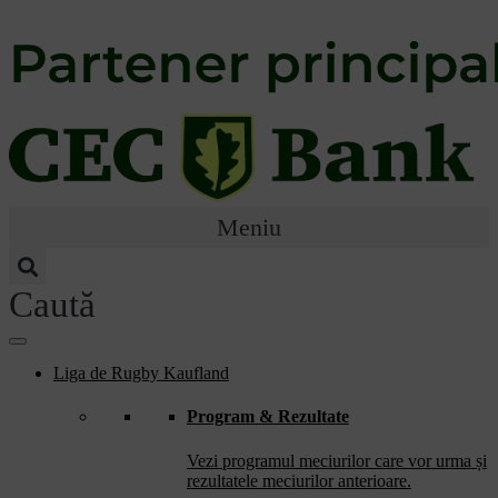
Welcome
to
All
in
One
Accessibility
screen
reader.
To
start
the
Meniu
All
in
One
Caută
Accessibility
screen
reader,
press
Liga de Rugby Kaufland
"Ctrl
+
Program & Rezultate
/".
This
shortcut
Vezi programul meciurilor care vor urma și
activates
rezultatele meciurilor anterioare.
the