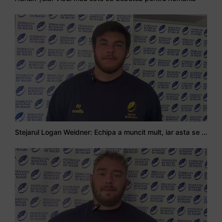
Stejarul Logan Weidner: Echipa a muncit mult, iar asta se va vedea în meciurile de la Nations Cup