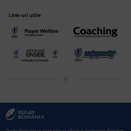
Link-uri utile
RugbyRomania.ro
este site-ul oficial al Federației Române