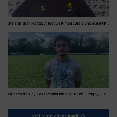
Stejarul Iulian Hartig: A fost un turneu care a unit mai mult echipa
Mohamed Salhi, vicecampion național juniori I: Rugby-ul te învață să accepți și înfrângerile
Vezi toate videoclipurile