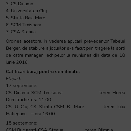
3. CS Dinamo
4. Universitatea Cluj
5. Stiinta Baia Mare
6. SCM Timisoara
7. CSA Steaua
Ordinea acestora, in vederea aplicarii prevederilor Tabelei
Berger, de stabilire a jocurilor s-a facut prin tragere la sorti
de catre managerii echipelor la reuniunea din data de 18
iunie 2016.
Calificari baraj pentru semifinale:
Etapa I:
17 septembrie:
CS Dinamo-SCM Timisoara teren Florea
Dumitrache-ora 11.00
CS U Cluj-CS Stiinta-CSM B. Mare teren Iuliu
Hatieganu – ora 16:00
18 septembrie:
CSM Bucuresti-CSA Steaua
teren Olimpia