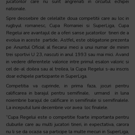
jucatorilor care nu sunt angrenati in circuitul echipei
nationale.
Spre deosebire de celelalte doua competitii care au loc in
rugbyul romanesc, Cupa Romaniei si SuperLiga, Cupa
Regelui are avantajul de a oferi sanse jucatorilor tineri de a
evolua in aceste partide
.
Astfel
,
este obligatorie prezenta
pe Anuntul Oficial al fiecarui meci a unui numar de minim
trei sportivi U 23, nascuti in anul 1993 sau mai mici. Avand
in vedere diferentele valorice intre primul esalon valoric si
cel de-al doilea sau al treilea, la Cupa Regelui s-au inscris
doar echipele participante in SuperLiga.
Competitia va cuprinde, in prima faza, jocuri pentru
calificarea in barajul pentru semifinale, urmand in luna
noiembrie barajul de calificare in semifinale si semifinalele.
La inceputul lunii decembrie vor avea loc finalele.
“Cupa Regelui este o competitie foarte importanta pentru
cluburile care au multi jucatori tineri, in expectativa, carora
nu li se da ocazia sa participe la multe mecuri in SuperLiga,