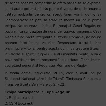
de aceea aceasta competitie le ofera sansa sa se exprime,
sa isi arate potentialul. Nu poate fi vorba de o diminuare a
calitatii rugbyului pentru ca acesti tineri vor fi dornici sa
demonstreze ce pot, sa arate ca merita un loc in prima
echipa. Ne onoreaza Inaltul Patronaj al Casei Regale, ne
bucuram ca sunt alaturi de noi si de rugbyul romanesc, Casa
Regala fiind parte integranta a istoriei Romaniei, iar noi ne
onoram intotdeauna valorile. Respectam trecutul, insa
privim spre viitor si pentru acesta dorim sa crestem Stejari,
in valorile si spiritul rugbyului si al umanitatii, pentru a da o
baza solida societatii romanesti”, a declarat Florin Matei,
secretarul general al Federatiei Romane de Rugby.
In finala editiei inaugurale, 2015, care a avut loc pe
Stadionul National „Arcul de Triumf”, Timisoara Saracens a
invins pe Stiinta Baia Mare cu 24-22.
Echipe participante in Cupa Regelui:
1. Politehnica Iasi
2. CSM Bucuresti