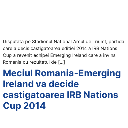
+
/".
This
shortcut
activates
the
Disputata pe Stadionul National Arcul de Triumf, partida
screen
care a decis castigatoarea editiei 2014 a IRB Nations
reader
Cup a revenit echipei Emerging Ireland care a invins
to
Romania cu rezultatul de […]
help
Meciul Romania-Emerging
you
navigate
Ireland va decide
and
castigatoarea IRB Nations
interact
with
Cup 2014
the
content.