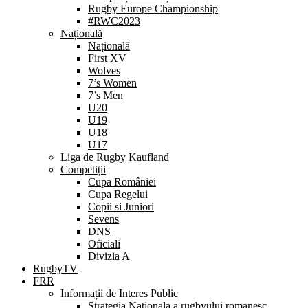
Rugby Europe Championship
#RWC2023
Națională
Națională
First XV
Wolves
7’s Women
7’s Men
U20
U19
U18
U17
Liga de Rugby Kaufland
Competiții
Cupa României
Cupa Regelui
Copii si Juniori
Sevens
DNS
Oficiali
Divizia A
RugbyTV
FRR
Informații de Interes Public
Strategia Nationala a rugbyului romanesc