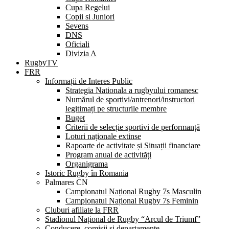
Cupa Regelui
Copii si Juniori
Sevens
DNS
Oficiali
Divizia A
RugbyTV
FRR
Informații de Interes Public
Strategia Nationala a rugbyului romanesc
Numărul de sportivi/antrenori/instructori
legitimați pe structurile membre
Buget
Criterii de selecție sportivi de performanță
Loturi naționale extinse
Rapoarte de activitate și Situații financiare
Program anual de activități
Organigrama
Istoric Rugby în Romania
Palmares CN
Campionatul Național Rugby 7s Masculin
Campionatul Național Rugby 7s Feminin
Cluburi afiliate la FRR
Stadionul Național de Rugby “Arcul de Triumf”
Conducere, comisii și departamente