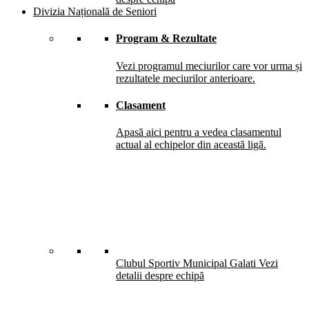
Divizia Națională de Seniori
Program & Rezultate
Vezi programul meciurilor care vor urma și
rezultatele meciurilor anterioare.
Clasament
Apasă aici pentru a vedea clasamentul
actual al echipelor din această ligă.
Clubul Sportiv Municipal Galati
Vezi
detalii despre echipă