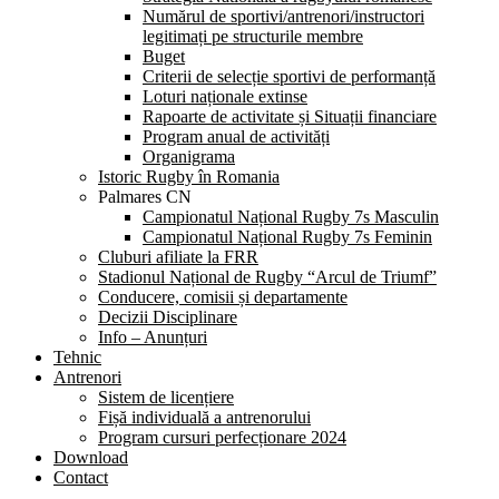
Numărul de sportivi/antrenori/instructori
legitimați pe structurile membre
Buget
Criterii de selecție sportivi de performanță
Loturi naționale extinse
Rapoarte de activitate și Situații financiare
Program anual de activități
Organigrama
Istoric Rugby în Romania
Palmares CN
Campionatul Național Rugby 7s Masculin
Campionatul Național Rugby 7s Feminin
Cluburi afiliate la FRR
Stadionul Național de Rugby “Arcul de Triumf”
Conducere, comisii și departamente
Decizii Disciplinare
Info – Anunțuri
Tehnic
Antrenori
Sistem de licențiere
Fișă individuală a antrenorului
Program cursuri perfecționare 2024
Download
Contact