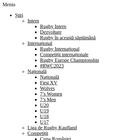
Meniu
Știri
Intern
Rugby Intern
Dezvoltare
Rugby în această săptămână
Internațional
Rugby Internațional
Competiții internaționale
Rugby Europe Championship
#RWC2023
Națională
Națională
First XV
Wolves
7’s Women
7’s Men
U20
U19
U18
U17
Liga de Rugby Kaufland
Competiții
Cupa României