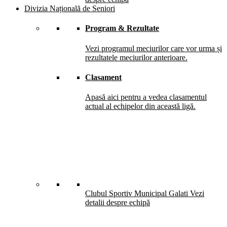
Divizia Națională de Seniori
Program & Rezultate
Vezi programul meciurilor care vor urma și
rezultatele meciurilor anterioare.
Clasament
Apasă aici pentru a vedea clasamentul
actual al echipelor din această ligă.
Clubul Sportiv Municipal Galati
Vezi
detalii despre echipă