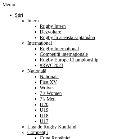
Meniu
Știri
Intern
Rugby Intern
Dezvoltare
Rugby în această săptămână
Internațional
Rugby Internațional
Competiții internaționale
Rugby Europe Championship
#RWC2023
Națională
Națională
First XV
Wolves
7’s Women
7’s Men
U20
U19
U18
U17
Liga de Rugby Kaufland
Competiții
Cupa României