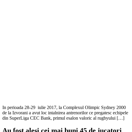
In perioada 28-29 iulie 2017, la Complexul Olimpic Sydney 2000
de la Izvorani a avut loc intalnirea antrenorilor ce pregatesc echipele
din SuperLiga CEC Bank, primul esalon valoric al rugbyului […]
Au fost alesi cei mai buni 45 de jucatori