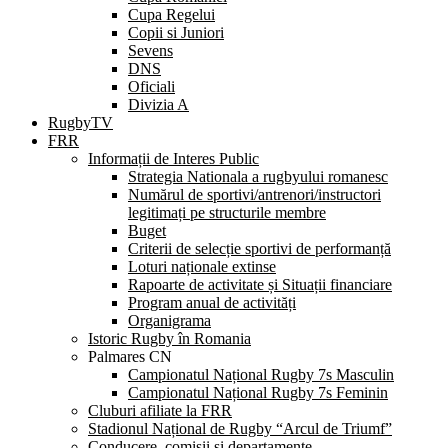
Cupa Regelui
Copii si Juniori
Sevens
DNS
Oficiali
Divizia A
RugbyTV
FRR
Informații de Interes Public
Strategia Nationala a rugbyului romanesc
Numărul de sportivi/antrenori/instructori
legitimați pe structurile membre
Buget
Criterii de selecție sportivi de performanță
Loturi naționale extinse
Rapoarte de activitate și Situații financiare
Program anual de activități
Organigrama
Istoric Rugby în Romania
Palmares CN
Campionatul Național Rugby 7s Masculin
Campionatul Național Rugby 7s Feminin
Cluburi afiliate la FRR
Stadionul Național de Rugby “Arcul de Triumf”
Conducere, comisii și departamente