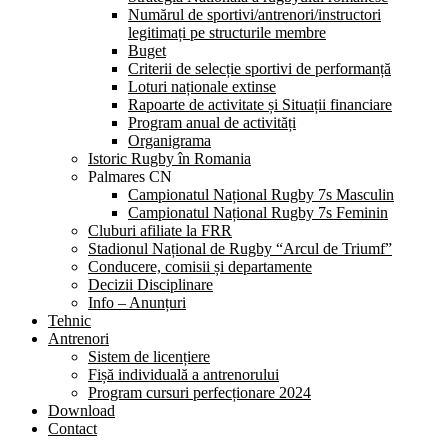
Numărul de sportivi/antrenori/instructori
legitimați pe structurile membre
Buget
Criterii de selecție sportivi de performanță
Loturi naționale extinse
Rapoarte de activitate și Situații financiare
Program anual de activități
Organigrama
Istoric Rugby în Romania
Palmares CN
Campionatul Național Rugby 7s Masculin
Campionatul Național Rugby 7s Feminin
Cluburi afiliate la FRR
Stadionul Național de Rugby “Arcul de Triumf”
Conducere, comisii și departamente
Decizii Disciplinare
Info – Anunțuri
Tehnic
Antrenori
Sistem de licențiere
Fișă individuală a antrenorului
Program cursuri perfecționare 2024
Download
Contact