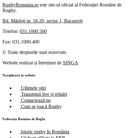
RugbyRomania.ro
este site-ul oficial al Federației Române de
Rugby.
Bd. Mărăști nr. 18-20, sector 1, București
Telefon:
031.1000.500
Fax: 031.1000.400
© Toate drepturile sunt rezervate.
Website realizat și întreținut de
SINGA
Navighează în website
Ultimele știri
Transmisii live și reluări
Contactează-ne
Cum se joacă Rugby
Federația Româna de Rugby
Istoric rugby în România
Cluburi afiliate la FRR