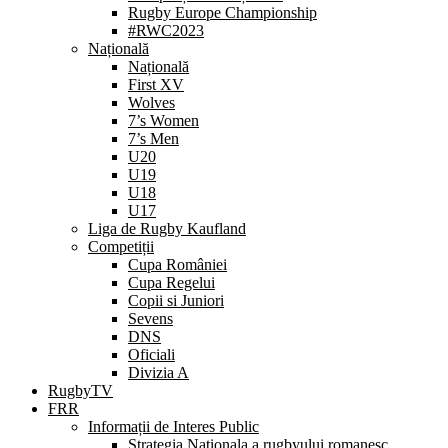
Rugby Europe Championship
#RWC2023
Națională
Națională
First XV
Wolves
7’s Women
7’s Men
U20
U19
U18
U17
Liga de Rugby Kaufland
Competiții
Cupa României
Cupa Regelui
Copii si Juniori
Sevens
DNS
Oficiali
Divizia A
RugbyTV
FRR
Informații de Interes Public
Strategia Nationala a rugbyului romanesc