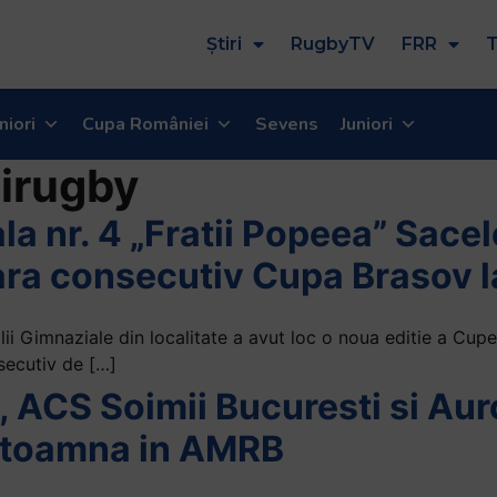
Știri
RugbyTV
FRR
T
niori
Cupa României
Sevens
Juniori
irugby
a nr. 4 „Fratii Popeea” Sacel
ara consecutiv Cupa Brasov l
ii Gimnaziale din localitate a avut loc o noua editie a Cup
secutiv de […]
ACS Soimii Bucuresti si Auro
 toamna in AMRB