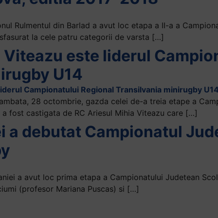
ul Rulmentul din Barlad a avut loc etapa a II-a a Campion
asurat la cele patru categorii de varsta […]
 Viteazu este liderul Campio
nirugby U14
 sambata, 28 octombrie, gazda celei de-a treia etape a Cam
 a fost castigata de RC Ariesul Mihia Viteazu care […]
ei a debutat Campionatul Jud
by
vaniei a avut loc prima etapa a Campionatului Judetean Scol
ciumi (profesor Mariana Puscas) si […]