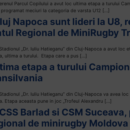
renul Parcul Copilului a avut loc ultima etapa a turului Ca
 programat meciuri la categoria de varsta U12 […]
luj Napoca sunt lideri la U8, 
tul Regional de MiniRugby Tr
adionul „Dr. Iuliu Hatieganu” din Cluj-Napoca a avut loc e
, ultima a turului. Etapa care a pus […]
ultima etapa a turului Campio
ansilvania
tadionul „Dr. Iuliu Hatieganu” din Cluj-Napoca va avea loc
a. Etapa aceasta pune in joc „Trofeul Alexandru […]
 CSS Barlad si CSM Suceava, p
ional de minirugby Moldova