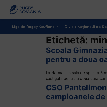
Welcome
to
All
in
One
Liga de Rugby Kaufland
Divizia Națională de Se
Accessibility
Etichetă:
min
screen
reader.
Scoala Gimnazial
To
start
pentru a doua o
the
All
in
La Harman, in sala de sport a Scol
One
castigata pentru a doua oara con
Accessibility
CSO Pantelimon, 
screen
campioanele de
reader,
press
"Ctrl