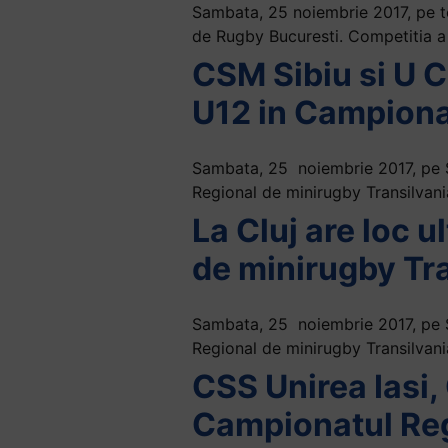
Sambata, 25 noiembrie 2017, pe te
+
de Rugby Bucuresti. Competitia a
/".
CSM Sibiu si U C
This
shortcut
U12 in Campiona
activates
the
screen
Sambata, 25 noiembrie 2017, pe St
reader
Regional de minirugby Transilvania
to
La Cluj are loc 
help
de minirugby Tr
you
navigate
and
Sambata, 25 noiembrie 2017, pe S
interact
Regional de minirugby Transilvani
with
CSS Unirea Iasi,
the
content.
Campionatul Reg