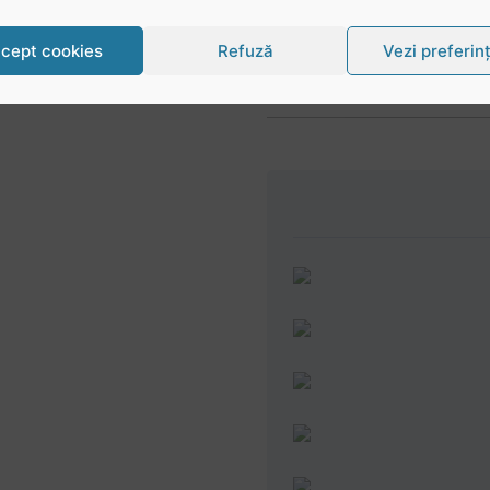
cept cookies
Refuză
Vezi preferin
Urmărește-ne în social
@rugbyromania