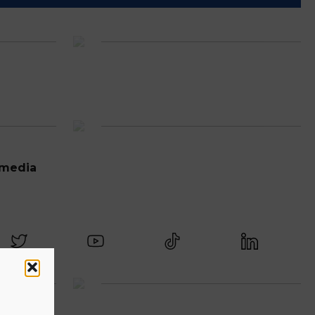
Stejarul Iulian Hartig: A fost un turneu care a unit mai mult echipa
Mohamed Salhi, vicecampion național juniori I: Rugby-ul te învață să accepți și înfrângerile
Vezi toate videoclipurile