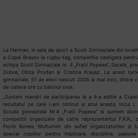
Accessibility,
consecutiv
apăsați
Cupa Brasov la
„Ctrl
+
rugby-tag
/”
Această
La Harman, in sala de sport a Scolii Gimnaziale din locali
comandă
a Cupei Brasov la rugby-tag, competitie castigata pentr
rapidă
echipa Scolii Gimnaziale nr. 4 „Fratii Popeea”, Sacele, pr
activează
Dobre, Oltita Prodan si Cristina Krausz. La acest turn
cititorul
gimnaziale, 51 de elevi nascuti 2005 si mai mici, dintre 
de
de cateva ore cu balonul oval.
ecran
pentru
„Suntem mandri de participarea la a II-a editie a Cupe
a
rezultatul pe care l-am obtinut si anul acesta, locul I
vă
Scoala gimnaziala Nr.4 „Fratii Popeea” si suntem dorni
ajuta
competitii organizate de catre reprezentantul F.R.R.,
să
Florin Bonea. Multumim din suflet organizatorilor si tu
navigați
special copiilor pentru implicare, disciplina, pasiune 