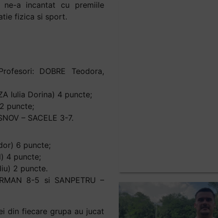
ne-a incantat cu premiile
ie fizica si sport.
(Profesori: DOBRE Teodora,
A Iulia Dorina) 4 puncte;
RugbyTV
2 puncte;
SNOV – SACELE 3-7.
dor) 6 puncte;
) 4 puncte;
iu) 2 puncte.
ARMAN 8-5 si SANPETRU –
ei din fiecare grupa au jucat