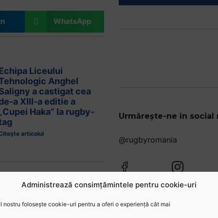
In
WhatsApp
Echipa Liceului
Tehnologic Anghel
Saligny a castigat cea
de-a XIII-a editie a
„Cupei Haka” la rugby-
tag
Administrează consimțămintele pentru cookie-uri
Citește articolul
 nostru folosește cookie-uri pentru a oferi o experiență cât mai