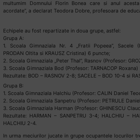
și
multumim Domnului Florin Bonea care si anul acesta 
să
acordate”, a declarat Teodora Dobre, profesoara de educat
interacționați
cu
Echipele au fost repartizate in doua grupe, astfel:
conținutul.
Grupa A:
1. Scoala Gimnaziala Nr. 4 „Fratii Popeea”, Sacele 
PRODAN Oltita si KRAUSZ Cristina) 6 puncte;
2. Scoala Gimnaziala „Peter Thal”, Rasnov (Profesor: GROZ
3. Scoala Gimnaziala Bod (Profesor: TARNACOP Roxana) 
Rezultate: BOD – RASNOV 2-8; SACELE – BOD 10-4 si RA
Grupa B:
1. Scoala Gimnaziala Halchiu (Profesor: CALIN Daniel Teo
2. Scoala Gimnaziala Sanpetru (Profesor: PETRULE Daniel
3. Scoala Gimnaziala Harman (Profesor: GHINESCU Claud
Rezultate: HARMAN – SANPETRU 3-4; HALCHIU – H
HALCHIU 2-4.
In urma meciurilor jucate in grupe ocupantele locurilor tr