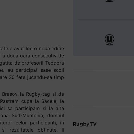
tate a avut loc o noua editie
u a doua oara consecutiv de
egatita de profesorii Teodora
eu au participat sase scoli
care 20 fete jucandu-se timp
i Brasov la Rugby-tag si de
. Pastram cupa la Sacele, la
ci sa participam si la alte
 zona Sud-Muntenia, domnul
turor celor participanti, in
si rezultatele obtinute. Ii