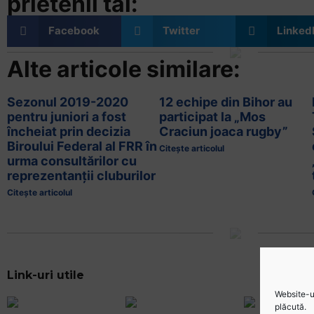
prietenii tăi:
Facebook
Twitter
Linked
Alte articole similare:
Sezonul 2019-2020
12 echipe din Bihor au
pentru juniori a fost
participat la „Mos
încheiat prin decizia
Craciun joaca rugby”
Biroului Federal al FRR în
Citește articolul
urma consultărilor cu
reprezentanții cluburilor
Citește articolul
Website-ul
plăcută.