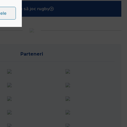
țele
 media