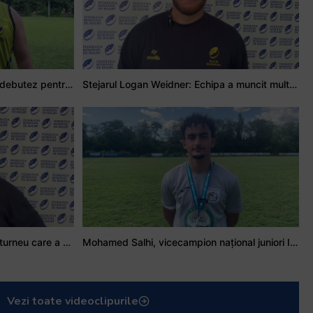
Adrian Țală: Visul meu este să debutez pentru România
Stejarul Logan Weidner: Echipa a muncit mult, iar asta se va vedea în meciurile de la Nations Cup