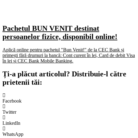
Pachetul BUN VENIT destinat
persoanelor fizice, disponibil online!
Aplică online pentru pachetul "Bun Venit!" de la CEC Bank și
primești fără drumuri la bancă: Cont curent în lei, Card de debit Visa
în lei și CEC Bank Mobile Banking.​
Ți-a plăcut articolul? Distribuie-l către
prietenii tăi:
Facebook
Twitter
LinkedIn
WhatsApp