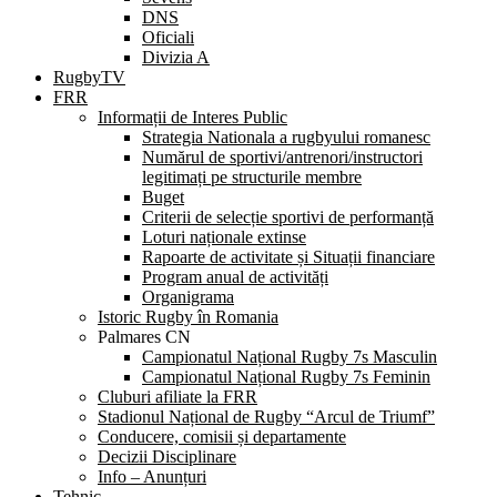
DNS
Oficiali
Divizia A
RugbyTV
FRR
Informații de Interes Public
Strategia Nationala a rugbyului romanesc
Numărul de sportivi/antrenori/instructori
legitimați pe structurile membre
Buget
Criterii de selecție sportivi de performanță
Loturi naționale extinse
Rapoarte de activitate și Situații financiare
Program anual de activități
Organigrama
Istoric Rugby în Romania
Palmares CN
Campionatul Național Rugby 7s Masculin
Campionatul Național Rugby 7s Feminin
Cluburi afiliate la FRR
Stadionul Național de Rugby “Arcul de Triumf”
Conducere, comisii și departamente
Decizii Disciplinare
Info – Anunțuri
Tehnic