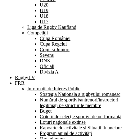
U20
U19
U18
U17
Liga de Rugby Kaufland
Competiții
Cupa României
Cupa Regelui
Copii si Juniori
Sevens
DNS
Oficiali
Divizia A
RugbyTV
FRR
Informații de Interes Public
Strategia Nationala a rugbyului romanesc
Numărul de sportivi/antrenori/instructori
legitimați pe structurile membre
Buget
Criterii de selecție sportivi de performanță
Loturi naționale extinse
Rapoarte de activitate și Situații financiare
Program anual de activități
Organigrama