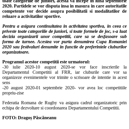
toate categoriile de juniori, acesta va incepe in luna septembrie
2020. Partidele se vor disputa insa in masura in care autoritatile
competente vor decide asupra posibilitatii si modalitatilor de
reluare a activitatilor sportive.
Pentru a asigura continuitatea in activitatea sportiva, in ceea ce
priveste toate categoriile de juniori, si toate formele de joc, s-a luat
decizia organizarii unor competitii, care sa se desfasoare sub
forma de turnee. Acestea vor purta denumirea Cupa Romaniei
2020 sau festivaluri denumite in functie de preferintele cluburilor
organizatoare.
Programul acestor competitii este urmatorul:
-30 iulie 2020-10 august 2020-se vor face inscrierile la
Departamentul Competitii al FRR, iar cluburile care vor sa
organizeze evenimentele vor trimite o scrisoare de intentie in acest
sens
-20 august 2020-01 septembrie 2020- vor avea loc competitiile
propriu-zise
Federatia Romana de Rugby va asigura cadrul organizatoric prin
echipa de dezvoltare si coordonarea Departamentului Competitii.
FOTO: Dragoș Păscăneanu