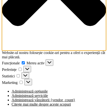
screen
reader
to
help
you
navigate
and
interact
with
the
content.
Website-ul nostru folosește cookie-uri pentru a oferi o experiență cât
mai plăcută.
Funcționale
Funcționale
Mereu activ
Preferințe
Preferințe
Statistici
Statistici
Marketing
Marketing
Administrează opțiunile
Administrează serviciile
Administrează vânzătorii {vendor_count}
Citește mai multe despre aceste scopuri