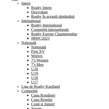
Intern
Rugby Intern
Dezvoltare
Rugby în această săptămână
Internațional
Rugby Internațional
Competiții internaționale
Rugby Europe Championship
#RWC2023
Națională
Națională
First XV
Wolves
7’s Women
7’s Men
U20
U19
U18
U17
Liga de Rugby Kaufland
Competiții
Cupa României
Cupa Regelui
Copii si Juniori
Sevens