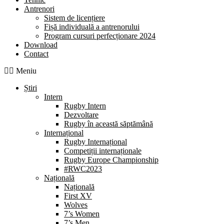
Antrenori
Sistem de licențiere
Fișă individuală a antrenorului
Program cursuri perfecționare 2024
Download
Contact
Meniu
Știri
Intern
Rugby Intern
Dezvoltare
Rugby în această săptămână
Internațional
Rugby Internațional
Competiții internaționale
Rugby Europe Championship
#RWC2023
Națională
Națională
First XV
Wolves
7’s Women
7’s Men