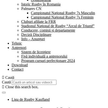
Istoric Rugby în Romania
Palmares CN
Campionatul Național Rugby 7s Masculin
Campionatul Național Rugby 7s Feminin
Cluburi afiliate la FRR
Stadionul Național de Rugby “Arcul de Triumf”
Conducere, comisii și departamente
Decizii Disciplinare
Info – Anunțuri
Tehnic
Antrenori
Sistem de licențiere
Fișă individuală a antrenorului
Program cursuri perfecționare 2024
Download
Contact
Caută
Caută
Close this search box.
Liga de Rugby Kaufland