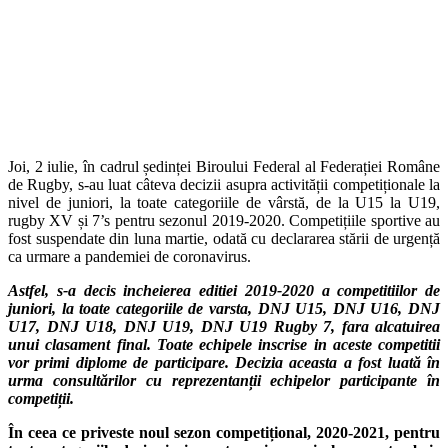
Joi, 2 iulie, în cadrul ședinței Biroului Federal al Federației Române
de Rugby, s-au luat câteva decizii asupra activității competiționale la
nivel de juniori, la toate categoriile de vârstă, de la U15 la U19,
rugby XV și 7’s pentru sezonul 2019-2020. Competițiile sportive au
fost suspendate din luna martie, odată cu declararea stării de urgență
ca urmare a pandemiei de coronavirus.
Astfel, s-a decis incheierea editiei 2019-2020 a competitiilor de
juniori, la toate categoriile de varsta, DNJ U15, DNJ U16, DNJ
U17, DNJ U18, DNJ U19, DNJ U19 Rugby 7, fara alcatuirea
unui clasament final. Toate echipele inscrise in aceste competitii
vor primi diplome de participare. Decizia aceasta a fost luată în
urma consultărilor cu reprezentanții echipelor participante în
competiții.
În ceea ce priveste noul sezon competițional, 2020-2021, pentru