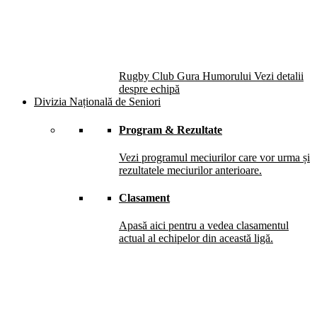
Rugby Club Gura Humorului
Vezi detalii
despre echipă
Divizia Națională de Seniori
Program & Rezultate
Vezi programul meciurilor care vor urma și
rezultatele meciurilor anterioare.
Clasament
Apasă aici pentru a vedea clasamentul
actual al echipelor din această ligă.