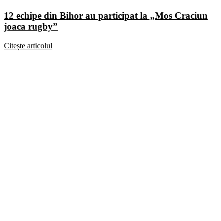
12 echipe din Bihor au participat la „Mos Craciun
joaca rugby”
Citește articolul