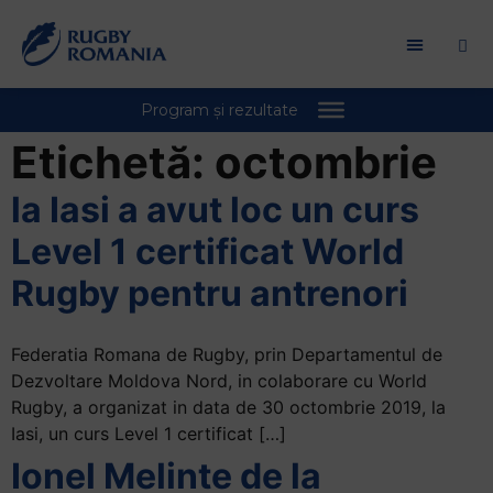
Welcome
to
All
in
One
Accessibility
Etichetă:
octombrie
screen
reader.
la Iasi a avut loc un curs
To
Level 1 certificat World
start
the
Rugby pentru antrenori
All
in
Federatia Romana de Rugby, prin Departamentul de
One
Dezvoltare Moldova Nord, in colaborare cu World
Accessibility
Rugby, a organizat in data de 30 octombrie 2019, la
screen
Iasi, un curs Level 1 certificat […]
reader,
press
Ionel Melinte de la
"Ctrl