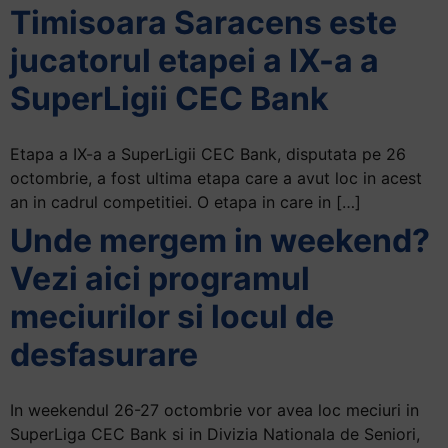
Timisoara Saracens este
+
/".
jucatorul etapei a IX-a a
This
SuperLigii CEC Bank
shortcut
activates
the
Etapa a IX-a a SuperLigii CEC Bank, disputata pe 26
screen
octombrie, a fost ultima etapa care a avut loc in acest
reader
an in cadrul competitiei. O etapa in care in […]
to
Unde mergem in weekend?
help
you
Vezi aici programul
navigate
meciurilor si locul de
and
interact
desfasurare
with
the
content.
In weekendul 26-27 octombrie vor avea loc meciuri in
SuperLiga CEC Bank si in Divizia Nationala de Seniori,