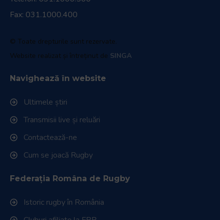
Fax: 031.1000.400
© Toate drepturile sunt rezervate.
Website realizat și întreținut de
SINGA
Navighează în website
Ultimele știri
Transmisii live și reluări
Contactează-ne
Cum se joacă Rugby
Federația Româna de Rugby
Istoric rugby în România
Cluburi afiliate la FRR