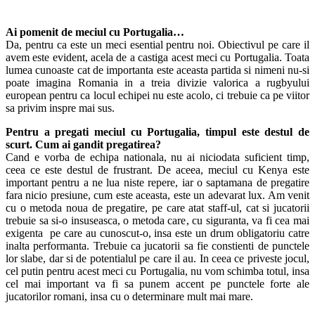
Ai pomenit de meciul cu Portugalia…
Da, pentru ca este un meci esential pentru noi. Obiectivul pe care il
avem este evident, acela de a castiga acest meci cu Portugalia. Toata
lumea cunoaste cat de importanta este aceasta partida si nimeni nu-si
poate imagina Romania in a treia divizie valorica a rugbyului
european pentru ca locul echipei nu este acolo, ci trebuie ca pe viitor
sa privim inspre mai sus.
Pentru a pregati meciul cu Portugalia, timpul este destul de
scurt. Cum ai gandit pregatirea?
Cand e vorba de echipa nationala, nu ai niciodata suficient timp,
ceea ce este destul de frustrant. De aceea, meciul cu Kenya este
important pentru a ne lua niste repere, iar o saptamana de pregatire
fara nicio presiune, cum este aceasta, este un adevarat lux. Am venit
cu o metoda noua de pregatire, pe care atat staff-ul, cat si jucatorii
trebuie sa si-o insuseasca, o metoda care, cu siguranta, va fi cea mai
exigenta pe care au cunoscut-o, insa este un drum obligatoriu catre
inalta performanta. Trebuie ca jucatorii sa fie constienti de punctele
lor slabe, dar si de potentialul pe care il au. In ceea ce priveste jocul,
cel putin pentru acest meci cu Portugalia, nu vom schimba totul, insa
cel mai important va fi sa punem accent pe punctele forte ale
jucatorilor romani, insa cu o determinare mult mai mare.