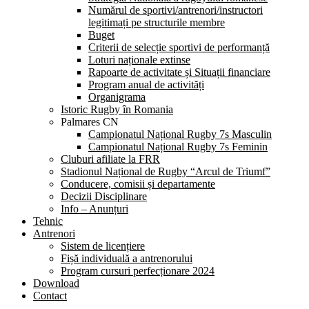
Numărul de sportivi/antrenori/instructori
legitimați pe structurile membre
Buget
Criterii de selecție sportivi de performanță
Loturi naționale extinse
Rapoarte de activitate și Situații financiare
Program anual de activități
Organigrama
Istoric Rugby în Romania
Palmares CN
Campionatul Național Rugby 7s Masculin
Campionatul Național Rugby 7s Feminin
Cluburi afiliate la FRR
Stadionul Național de Rugby “Arcul de Triumf”
Conducere, comisii și departamente
Decizii Disciplinare
Info – Anunțuri
Tehnic
Antrenori
Sistem de licențiere
Fișă individuală a antrenorului
Program cursuri perfecționare 2024
Download
Contact