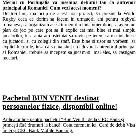
Meciul cu Portugalia va insemna debutul tau ca antrenor
principal al Romaniei. Cum vezi acest moment?
De trei luni, ma ocup de acest nou proiect, sa prezint la World
Rugby ceea ce dorim sa facem in urmatorii ani pentru rugbyul
romanesc, sa organizam acest turneu din luna noiembrie, sa avem un
plan de joc pe care pot sa il explic cat mai bine si mai simplu
jucatorilor, insa abia am astetptat sa revin pe teren, sa ma intalnesc
cu jucatorii si cu colegii din staff. Este bine si usor sa vorbesti, sa
explici lucrurile, insa ca sa ma simt cu adevarat antrenorul principal
al Romaniei, trebuie sa incepem sa jucam si mai ales, sa castigam
meciuri.
Pachetul BUN VENIT destinat
persoanelor fizice, disponibil online!
Aplică online pentru pachetul "Bun Venit!" de la CEC Bank și
primești fără drumuri la bancă: Cont curent în lei, Card de debit Visa
în lei și CEC Bank Mobile Banking.​