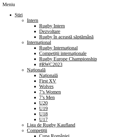
Meniu
Știri
Intern
Rugby Intern
Dezvoltare
Rugby în această săptămână
Internațional
Rugby Internațional
Competiții internaționale
Rugby Europe Championship
#RWC2023
Națională
Națională
First XV
Wolves
7’s Women
7’s Men
U20
U19
U18
U17
Liga de Rugby Kaufland
Competiții
Cupa României