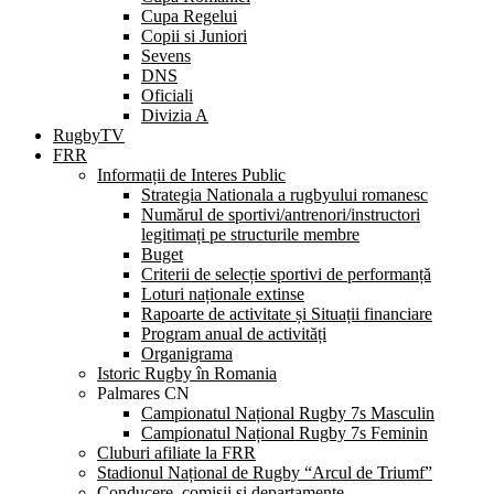
Cupa Regelui
Copii si Juniori
Sevens
DNS
Oficiali
Divizia A
RugbyTV
FRR
Informații de Interes Public
Strategia Nationala a rugbyului romanesc
Numărul de sportivi/antrenori/instructori
legitimați pe structurile membre
Buget
Criterii de selecție sportivi de performanță
Loturi naționale extinse
Rapoarte de activitate și Situații financiare
Program anual de activități
Organigrama
Istoric Rugby în Romania
Palmares CN
Campionatul Național Rugby 7s Masculin
Campionatul Național Rugby 7s Feminin
Cluburi afiliate la FRR
Stadionul Național de Rugby “Arcul de Triumf”
Conducere, comisii și departamente