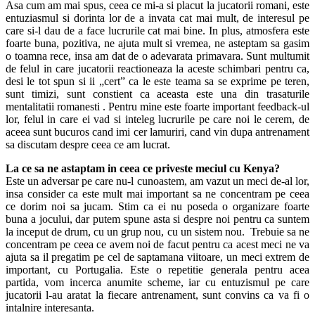
Asa cum am mai spus, ceea ce mi-a si placut la jucatorii romani, este
entuziasmul si dorinta lor de a invata cat mai mult, de interesul pe
care si-l dau de a face lucrurile cat mai bine. In plus, atmosfera este
foarte buna, pozitiva, ne ajuta mult si vremea, ne asteptam sa gasim
o toamna rece, insa am dat de o adevarata primavara. Sunt multumit
de felul in care jucatorii reactioneaza la aceste schimbari pentru ca,
desi le tot spun si ii „cert” ca le este teama sa se exprime pe teren,
sunt timizi, sunt constient ca aceasta este una din trasaturile
mentalitatii romanesti . Pentru mine este foarte important feedback-ul
lor, felul in care ei vad si inteleg lucrurile pe care noi le cerem, de
aceea sunt bucuros cand imi cer lamuriri, cand vin dupa antrenament
sa discutam despre ceea ce am lucrat.
La ce sa ne astaptam in ceea ce priveste meciul cu Kenya?
Este un adversar pe care nu-l cunoastem, am vazut un meci de-al lor,
insa consider ca este mult mai important sa ne concentram pe ceea
ce dorim noi sa jucam. Stim ca ei nu poseda o organizare foarte
buna a jocului, dar putem spune asta si despre noi pentru ca suntem
la inceput de drum, cu un grup nou, cu un sistem nou. Trebuie sa ne
concentram pe ceea ce avem noi de facut pentru ca acest meci ne va
ajuta sa il pregatim pe cel de saptamana viitoare, un meci extrem de
important, cu Portugalia. Este o repetitie generala pentru acea
partida, vom incerca anumite scheme, iar cu entuzismul pe care
jucatorii l-au aratat la fiecare antrenament, sunt convins ca va fi o
intalnire interesanta.