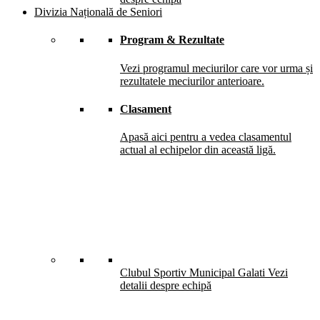
Divizia Națională de Seniori
Program & Rezultate
Vezi programul meciurilor care vor urma și
rezultatele meciurilor anterioare.
Clasament
Apasă aici pentru a vedea clasamentul
actual al echipelor din această ligă.
Clubul Sportiv Municipal Galati
Vezi
detalii despre echipă