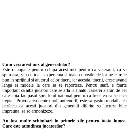
Cum vezi acest mix al generatiilor?
Este o bogatie pentru echipa acest mix pentru ca veteranii, ca sa
spun asa, vin cu toata experienta si toate cunostintele lor pe care le
pun in sprijinul si ajutorul celor tineri, iar acestia, tinerii, cresc avand
langa ei modele la care sa se raporteze. Pentru staff, e foarte
important sa aiba jucatori care se afla la finalul carierei alaturi de cei
care abia fac pasul spre lotul national pentru ca trecerea sa se faca
treptat. Provocarea pentru noi, antrenorii, este sa gasim modalitatea
perfecta ca acesti jucatori din generatii diferite sa lucreze bine
impreuna, sa se armonizeze.
Au fost multe schimbari in primele zile pentru toata lumea.
Care este atitudinea jucatorilor?