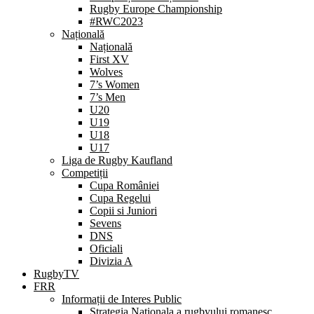
Rugby Europe Championship
#RWC2023
Națională
Națională
First XV
Wolves
7’s Women
7’s Men
U20
U19
U18
U17
Liga de Rugby Kaufland
Competiții
Cupa României
Cupa Regelui
Copii si Juniori
Sevens
DNS
Oficiali
Divizia A
RugbyTV
FRR
Informații de Interes Public
Strategia Nationala a rugbyului romanesc