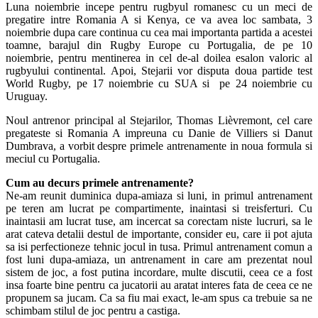
Luna noiembrie incepe pentru rugbyul romanesc cu un meci de
pregatire intre Romania A si Kenya, ce va avea loc sambata, 3
noiembrie dupa care continua cu cea mai importanta partida a acestei
toamne, barajul din Rugby Europe cu Portugalia, de pe 10
noiembrie, pentru mentinerea in cel de-al doilea esalon valoric al
rugbyului continental. Apoi, Stejarii vor disputa doua partide test
World Rugby, pe 17 noiembrie cu SUA si pe 24 noiembrie cu
Uruguay.
Noul antrenor principal al Stejarilor, Thomas Lièvremont, cel care
pregateste si Romania A impreuna cu Danie de Villiers si Danut
Dumbrava, a vorbit despre primele antrenamente in noua formula si
meciul cu Portugalia.
Cum au decurs primele antrenamente?
Ne-am reunit duminica dupa-amiaza si luni, in primul antrenament
pe teren am lucrat pe compartimente, inaintasi si treisferturi. Cu
inaintasii am lucrat tuse, am incercat sa corectam niste lucruri, sa le
arat cateva detalii destul de importante, consider eu, care ii pot ajuta
sa isi perfectioneze tehnic jocul in tusa. Primul antrenament comun a
fost luni dupa-amiaza, un antrenament in care am prezentat noul
sistem de joc, a fost putina incordare, multe discutii, ceea ce a fost
insa foarte bine pentru ca jucatorii au aratat interes fata de ceea ce ne
propunem sa jucam. Ca sa fiu mai exact, le-am spus ca trebuie sa ne
schimbam stilul de joc pentru a castiga.