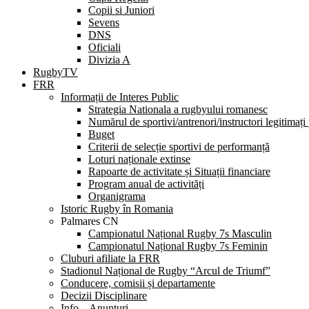
Copii si Juniori
Sevens
DNS
Oficiali
Divizia A
RugbyTV
FRR
Informații de Interes Public
Strategia Nationala a rugbyului romanesc
Numărul de sportivi/antrenori/instructori legitimați
Buget
Criterii de selecție sportivi de performanță
Loturi naționale extinse
Rapoarte de activitate și Situații financiare
Program anual de activități
Organigrama
Istoric Rugby în Romania
Palmares CN
Campionatul Național Rugby 7s Masculin
Campionatul Național Rugby 7s Feminin
Cluburi afiliate la FRR
Stadionul Național de Rugby “Arcul de Triumf”
Conducere, comisii și departamente
Decizii Disciplinare
Info – Anunțuri