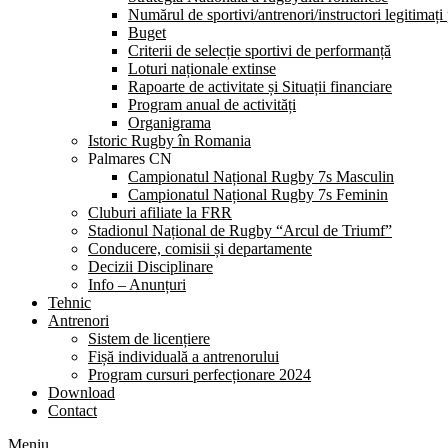
Numărul de sportivi/antrenori/instructori legitimați
Buget
Criterii de selecție sportivi de performanță
Loturi naționale extinse
Rapoarte de activitate și Situații financiare
Program anual de activități
Organigrama
Istoric Rugby în Romania
Palmares CN
Campionatul Național Rugby 7s Masculin
Campionatul Național Rugby 7s Feminin
Cluburi afiliate la FRR
Stadionul Național de Rugby “Arcul de Triumf”
Conducere, comisii și departamente
Decizii Disciplinare
Info – Anunțuri
Tehnic
Antrenori
Sistem de licențiere
Fișă individuală a antrenorului
Program cursuri perfecționare 2024
Download
Contact
Meniu