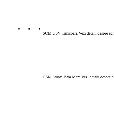
SCM USV Timisoara
Vezi detalii despre ec
CSM Stiinta Baia Mare
Vezi detalii despre 