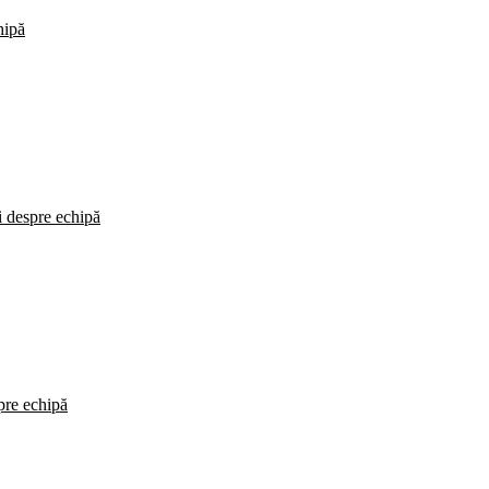
hipă
i despre echipă
spre echipă