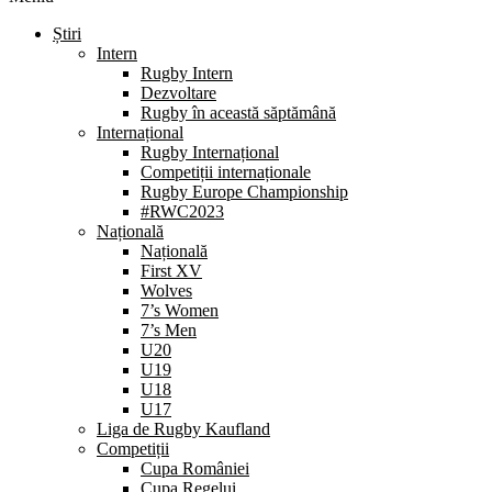
Știri
Intern
Rugby Intern
Dezvoltare
Rugby în această săptămână
Internațional
Rugby Internațional
Competiții internaționale
Rugby Europe Championship
#RWC2023
Națională
Națională
First XV
Wolves
7’s Women
7’s Men
U20
U19
U18
U17
Liga de Rugby Kaufland
Competiții
Cupa României
Cupa Regelui