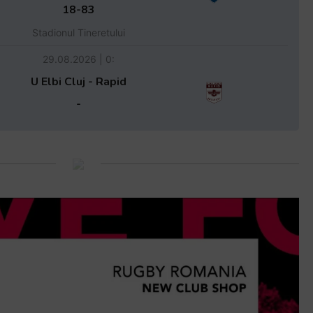
18-83
Stadionul Tineretului
29.08.2026 | 0:
U Elbi Cluj - Rapid
-