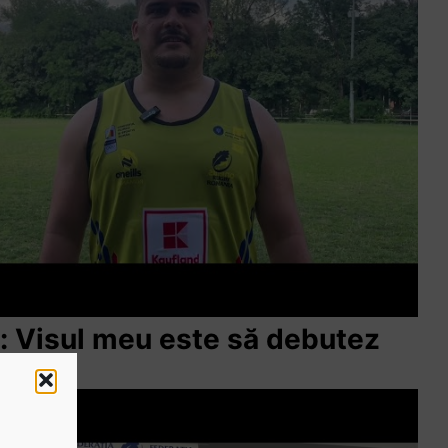
ă: Visul meu este să debutez
mânia