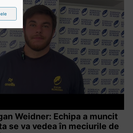
țele
ogan Weidner: Echipa a muncit
sta se va vedea în meciurile de