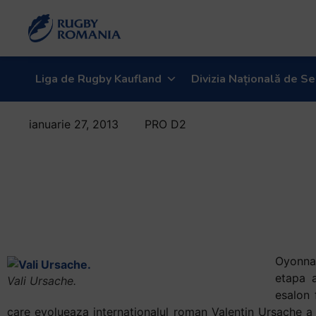
Liga de Rugby Kaufland
Divizia Națională de Se
ianuarie 27, 2013
PRO D2
Ursache si-a
prelungit
contractul cu
Oyonnax
Oyonna
etapa a
Vali Ursache.
esalon 
care evolueaza internationalul roman Valentin Ursache a