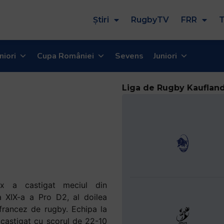
Știri
RugbyTV
FRR
T
niori
Cupa României
Sevens
Juniori
Liga de Rugby Kauflan
x a castigat meciul din
 XIX-a a Pro D2, al doilea
francez de rugby. Echipa la
 castigat cu scorul de 22-10