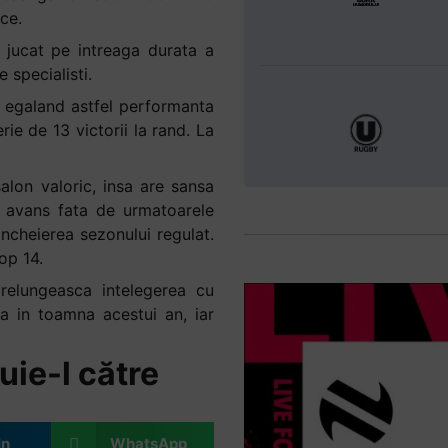
ce.
 jucat pe intreaga durata a
e specialisti.
, egaland astfel performanta
ie de 13 victorii la rand. La
lon valoric, insa are sansa
 avans fata de urmatoarele
incheierea sezonului regulat.
op 14.
relungeasca intelegerea cu
a in toamna acestui an, iar
uie-l către
In
WhatsApp