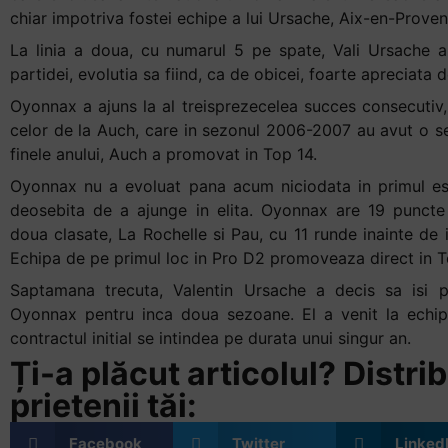
chiar impotriva fostei echipe a lui Ursache, Aix-en-Proven
La linia a doua, cu numarul 5 pe spate, Vali Ursache a
partidei, evolutia sa fiind, ca de obicei, foarte apreciata d
Oyonnax a ajuns la al treisprezecelea succes consecutiv
celor de la Auch, care in sezonul 2006-2007 au avut o ser
finele anului, Auch a promovat in Top 14.
Oyonnax nu a evoluat pana acum niciodata in primul esa
deosebita de a ajunge in elita. Oyonnax are 19 puncte
doua clasate, La Rochelle si Pau, cu 11 runde inainte de 
Echipa de pe primul loc in Pro D2 promoveaza direct in T
Saptamana trecuta, Valentin Ursache a decis sa isi p
Oyonnax pentru inca doua sezoane. El a venit la echip
contractul initial se intindea pe durata unui singur an.
Ți-a plăcut articolul? Distrib
prietenii tăi:
Facebook
Twitter
Linked