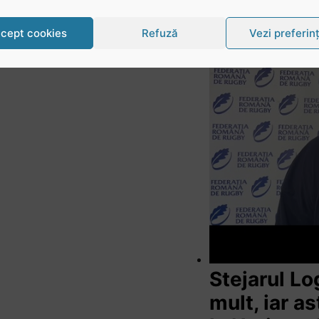
cept cookies
Refuză
Vezi preferin
Stejarul L
mult, iar a