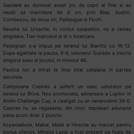
Gazdele au dominat acest joc da capo al fine si au
reusit sa marcheze de 6 ori, prin Bias, Audrin,
Combezou, de doua ori, Paillaugue si Floch.
Reusita lui Ursache, in contul oaspetilor, nu a ramas
singulara, Tian marcand si el o incercare.
Perpignan s-a impus pe terenul lui Biarritz cu 16-12.
Dupa egalitate la pauza, 6-6, talonerul Guirado a inscris
singurul eseu al jocului, in minutul 46.
Paulica Ion a intrat la linia intai catalana in partea
secunda.
Campioana Castres a suferit un esec usturator pe
terenul lui Brive. Nou promovata, adversara a Lupilor in
Amlin Challenge Cup, a castigat cu un neverosimil 34-0.
Castres nu se regaseste, din cinci deplasari adunand
pana acum doar 2 puncte.
Koyamaibole, Makai, Malei si Hireche au marcat pentru
bonus ofensiv. Mihaita Lazar a fost prezent pe foaia de