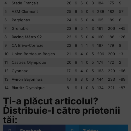
4
Stade Français
26
9
6
0
3
184
175
9
5
ASM Clermont
25
9
5
0
4
239
182
57
6
Perpignan
24
9
5
0
4
195
189
6
7
Grenoble
23
9
5
1
3
161
206
-45
8
Racing Métro 92
22
9
5
0
4
160
186
-26
9
CA Brive-Corrèze
22
9
4
1
4
187
179
8
10
Union Bordeaux-Bègles
21
9
4
0
5
206
209
-3
11
Castres Olympique
20
9
4
0
5
174
172
2
12
Oyonnax
17
9
4
0
5
163
229
-66
13
Aviron Bayonnais
16
9
3
0
6
144
233
-89
14
Biarritz Olympique
8
9
1
0
8
134
221
-87
Ți-a plăcut articolul?
Distribuie-l către prietenii
tăi:
Facebook
Twitter