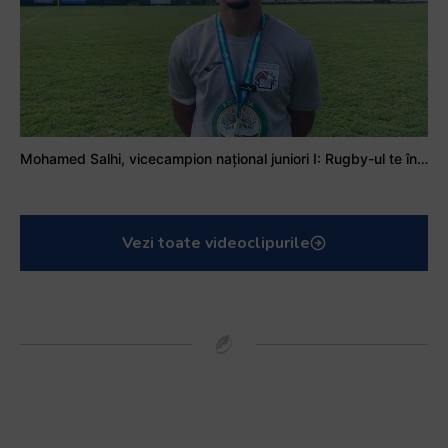
Mohamed Salhi, vicecampion național juniori I: Rugby-ul te învață să accepți și înfrângerile
Vezi toate videoclipurile