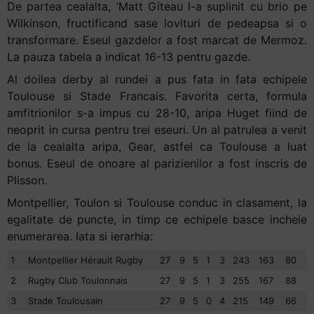
De partea cealalta, ‘Matt Giteau l-a suplinit cu brio pe
Wilkinson, fructificand sase lovituri de pedeapsa si o
transformare. Eseul gazdelor a fost marcat de Mermoz.
La pauza tabela a indicat 16-13 pentru gazde.
Al doilea derby al rundei a pus fata in fata echipele
Toulouse si Stade Francais. Favorita certa, formula
amfitrionilor s-a impus cu 28-10, aripa Huget fiind de
neoprit in cursa pentru trei eseuri. Un al patrulea a venit
de la cealalta aripa, Gear, astfel ca Toulouse a luat
bonus. Eseul de onoare al parizienilor a fost inscris de
Plisson.
Montpellier, Toulon si Toulouse conduc in clasament, la
egalitate de puncte, in timp ce echipele basce incheie
enumerarea. Iata si ierarhia:
1
Montpellier Hérault Rugby
27
9
5
1
3
243
163
80
2
Rugby Club Toulonnais
27
9
5
1
3
255
167
88
3
Stade Toulousain
27
9
5
0
4
215
149
66