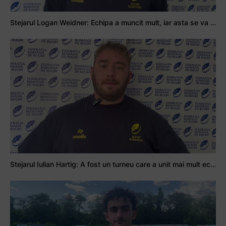
Stejarul Logan Weidner: Echipa a muncit mult, iar asta se va vedea în meciurile de la Nations Cup
Stejarul Iulian Hartig: A fost un turneu care a unit mai mult echipa