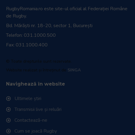
RugbyRomania.ro
este site-ul oficial al Federației Române
de Rugby.
Bd. Mărăști nr. 18-20, sector 1, București
Telefon:
031.1000.500
Fax: 031.1000.400
© Toate drepturile sunt rezervate.
Website realizat și întreținut de
SINGA
Navighează în website
Ultimele știri
Transmisii live și reluări
Contactează-ne
Cum se joacă Rugby