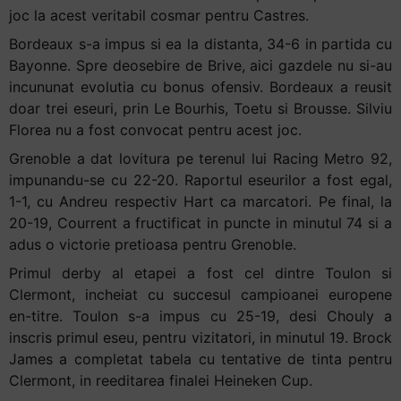
joc la acest veritabil cosmar pentru Castres.
Bordeaux s-a impus si ea la distanta, 34-6 in partida cu
Bayonne. Spre deosebire de Brive, aici gazdele nu si-au
incununat evolutia cu bonus ofensiv. Bordeaux a reusit
doar trei eseuri, prin Le Bourhis, Toetu si Brousse. Silviu
Florea nu a fost convocat pentru acest joc.
Grenoble a dat lovitura pe terenul lui Racing Metro 92,
impunandu-se cu 22-20. Raportul eseurilor a fost egal,
1-1, cu Andreu respectiv Hart ca marcatori. Pe final, la
20-19, Courrent a fructificat in puncte in minutul 74 si a
adus o victorie pretioasa pentru Grenoble.
Primul derby al etapei a fost cel dintre Toulon si
Clermont, incheiat cu succesul campioanei europene
en-titre. Toulon s-a impus cu 25-19, desi Chouly a
inscris primul eseu, pentru vizitatori, in minutul 19. Brock
James a completat tabela cu tentative de tinta pentru
Clermont, in reeditarea finalei Heineken Cup.