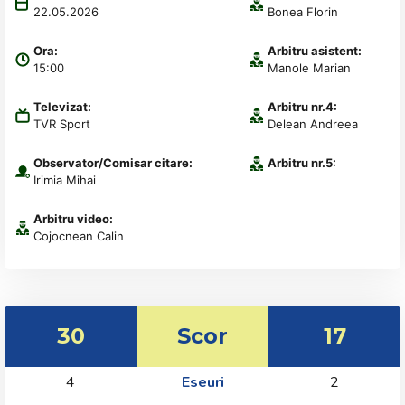
22.05.2026
Bonea Florin
Ora:
Arbitru asistent:
15:00
Manole Marian
Televizat:
Arbitru nr.4:
TVR Sport
Delean Andreea
Observator/Comisar citare:
Arbitru nr.5:
Irimia Mihai
Arbitru video:
Cojocnean Calin
30
Scor
17
4
Eseuri
2