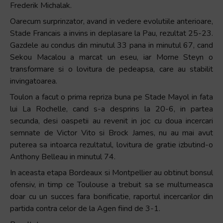
Frederik Michalak.
Oarecum surprinzator, avand in vedere evolutiile anterioare,
Stade Francais a invins in deplasare la Pau, rezultat 25-23.
Gazdele au condus din minutul 33 pana in minutul 67, cand
Sekou Macalou a marcat un eseu, iar Morne Steyn o
transformare si o lovitura de pedeapsa, care au stabilit
invingatoarea.
Toulon a facut o prima repriza buna pe Stade Mayol in fata
lui La Rochelle, cand s-a desprins la 20-6, in partea
secunda, desi oaspetii au revenit in joc cu doua incercari
semnate de Victor Vito si Brock James, nu au mai avut
puterea sa intoarca rezultatul, lovitura de gratie izbutind-o
Anthony Belleau in minutul 74.
In aceasta etapa Bordeaux si Montpellier au obtinut bonsul
ofensiv, in timp ce Toulouse a trebuit sa se multumeasca
doar cu un succes fara bonificatie, raportul incercarilor din
partida contra celor de la Agen fiind de 3-1.