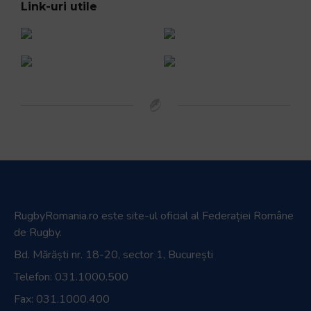
Link-uri utile
RugbyRomania.ro
este site-ul oficial al Federației Române
de Rugby.
Bd. Mărăști nr. 18-20, sector 1, București
Telefon:
031.1000.500
Fax: 031.1000.400