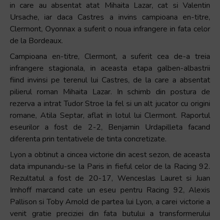
in care au absentat atat Mihaita Lazar, cat si Valentin
Ursache, iar daca Castres a invins campioana en-titre,
Clermont, Oyonnax a suferit o noua infrangere in fata celor
de la Bordeaux.
Campioana en-titre, Clermont, a suferit cea de-a treia
infrangere stagionala, in aceasta etapa galben-albastrii
fiind invinsi pe terenul lui Castres, de la care a absentat
pilierul roman Mihaita Lazar. In schimb din postura de
rezerva a intrat Tudor Stroe la fel si un alt jucator cu origini
romane, Atila Septar, aflat in lotul lui Clermont. Raportul
eseurilor a fost de 2-2, Benjamin Urdapilleta facand
diferenta prin tentativele de tinta concretizate.
Lyon a obtinut a cincea victorie din acest sezon, de aceasta
data impunandu-se la Paris in fieful celor de la Racing 92.
Rezultatul a fost de 20-17, Wenceslas Lauret si Juan
Imhoff marcand cate un eseu pentru Racing 92, Alexis
Pallison si Toby Arnold de partea lui Lyon, a carei victorie a
venit gratie preciziei din fata butului a transformerului