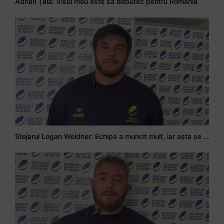
Adrian Țală: Visul meu este să debutez pentru România
Stejarul Logan Weidner: Echipa a muncit mult, iar asta se va vedea în meciurile de la Nations Cup