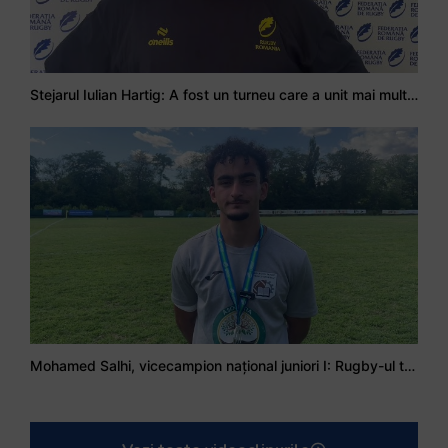
Stejarul Iulian Hartig: A fost un turneu care a unit mai mult echipa
Mohamed Salhi, vicecampion național juniori I: Rugby-ul te învață să accepți și înfrângerile