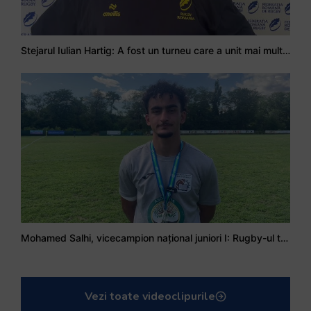
Stejarul Iulian Hartig: A fost un turneu care a unit mai mult echipa
Mohamed Salhi, vicecampion național juniori I: Rugby-ul te învață să accepți și înfrângerile
Vezi toate videoclipurile