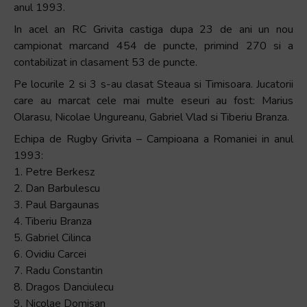
anul 1993.
In acel an RC Grivita castiga dupa 23 de ani un nou
campionat marcand 454 de puncte, primind 270 si a
contabilizat in clasament 53 de puncte.
Pe locurile 2 si 3 s-au clasat Steaua si Timisoara. Jucatorii
care au marcat cele mai multe eseuri au fost: Marius
Olarasu, Nicolae Ungureanu, Gabriel Vlad si Tiberiu Branza.
Echipa de Rugby Grivita – Campioana a Romaniei in anul
1993:
1. Petre Berkesz
2. Dan Barbulescu
3. Paul Bargaunas
4. Tiberiu Branza
5. Gabriel Cilinca
6. Ovidiu Carcei
7. Radu Constantin
8. Dragos Danciulecu
9. Nicolae Domisan