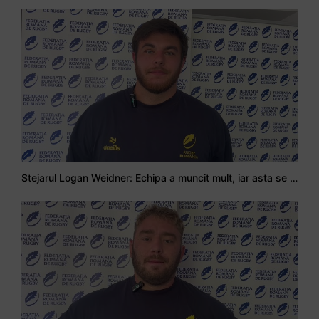
Stejarul Logan Weidner: Echipa a muncit mult, iar asta se va vedea în meciurile de la Nations Cup