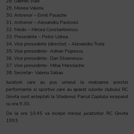
28. Gabriel Vlad
29. Monea Valeriu
30. Antrenor – Ermil Pasache
31. Antrenor – Alexandru Pavlovici
32. Medic – Mircea Constantinescu
33. Presedinte – Petre Udrea
34. Vice presedinte (director) – Alexandru Truta
35. Vice presedinte- Adrian Popescu
36. Vice presedinte- Dan Stoienescu
37. Vice presedinte- Mihai Manolache
38. Secretar- Valeriu Sabau
Jucatorii care au pus umarul la realizarea acestei
performante si sportivii care au aparat culorile clubului RC
Grivita sunt asteptati la Stadionul Parcul Copilului incepand
cu ora 9.30.
De la ora 10.45 va incepe meciul jucatorilor RC Grivita
1993.