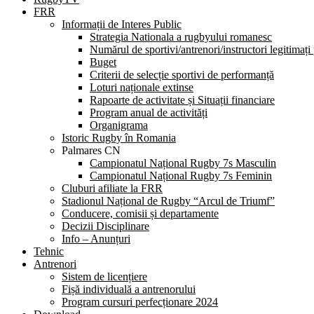
FRR
Informații de Interes Public
Strategia Nationala a rugbyului romanesc
Numărul de sportivi/antrenori/instructori legitimați
Buget
Criterii de selecție sportivi de performanță
Loturi naționale extinse
Rapoarte de activitate și Situații financiare
Program anual de activități
Organigrama
Istoric Rugby în Romania
Palmares CN
Campionatul Național Rugby 7s Masculin
Campionatul Național Rugby 7s Feminin
Cluburi afiliate la FRR
Stadionul Național de Rugby “Arcul de Triumf”
Conducere, comisii și departamente
Decizii Disciplinare
Info – Anunțuri
Tehnic
Antrenori
Sistem de licențiere
Fișă individuală a antrenorului
Program cursuri perfecționare 2024