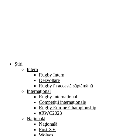
Știri
Intern
Rugby Intern
Dezvoltare
Rugby în această săptămână
Internațional
Rugby Internațional
Competiții internaționale
Rugby Europe Championship
#RWC2023
Națională
Națională
First XV
Wolves