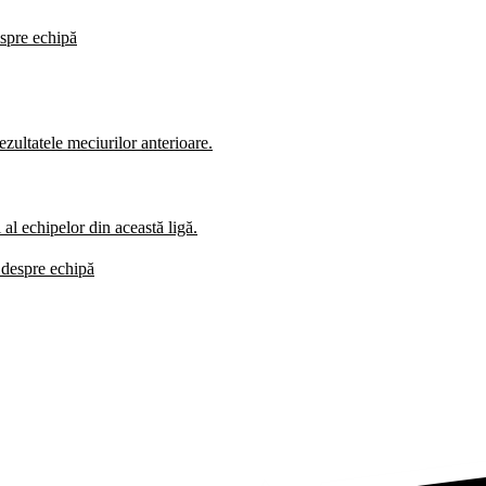
espre echipă
zultatele meciurilor anterioare.
al echipelor din această ligă.
i despre echipă