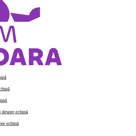
hipă
echipă
hipă
i despre echipă
spre echipă