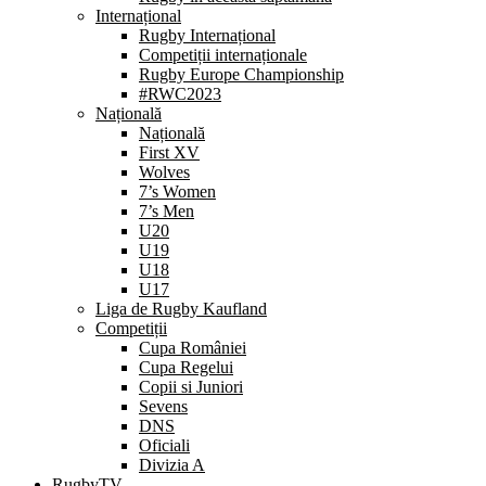
Internațional
Rugby Internațional
Competiții internaționale
Rugby Europe Championship
#RWC2023
Națională
Națională
First XV
Wolves
7’s Women
7’s Men
U20
U19
U18
U17
Liga de Rugby Kaufland
Competiții
Cupa României
Cupa Regelui
Copii si Juniori
Sevens
DNS
Oficiali
Divizia A
RugbyTV