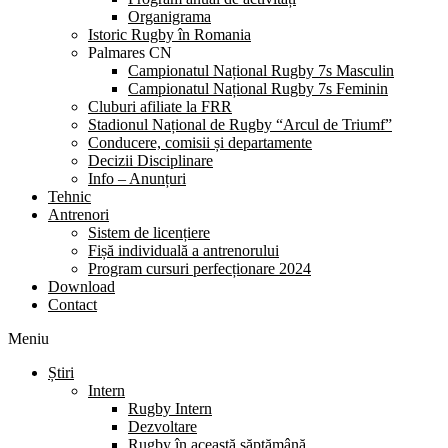
Organigrama
Istoric Rugby în Romania
Palmares CN
Campionatul Național Rugby 7s Masculin
Campionatul Național Rugby 7s Feminin
Cluburi afiliate la FRR
Stadionul Național de Rugby “Arcul de Triumf”
Conducere, comisii și departamente
Decizii Disciplinare
Info – Anunțuri
Tehnic
Antrenori
Sistem de licențiere
Fișă individuală a antrenorului
Program cursuri perfecționare 2024
Download
Contact
Meniu
Știri
Intern
Rugby Intern
Dezvoltare
Rugby în această săptămână