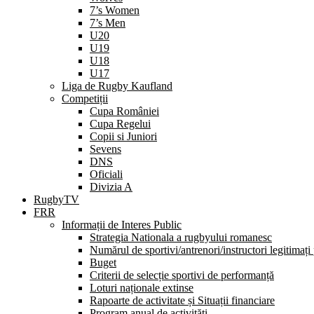
7’s Women
7’s Men
U20
U19
U18
U17
Liga de Rugby Kaufland
Competiții
Cupa României
Cupa Regelui
Copii si Juniori
Sevens
DNS
Oficiali
Divizia A
RugbyTV
FRR
Informații de Interes Public
Strategia Nationala a rugbyului romanesc
Numărul de sportivi/antrenori/instructori legitimați
Buget
Criterii de selecție sportivi de performanță
Loturi naționale extinse
Rapoarte de activitate și Situații financiare
Program anual de activități