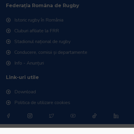
Federația Româna de Rugby
Istoric rugby în România
Cluburi afiliate la FRR
Stadionul național de rugby
Conducere, comisii și departamente
Info - Anunțuri
Link-uri utile
Download
Politica de utilizare cookies