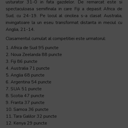
usturator 31-0 in fata gazdelor. De remarcat este si
spectaculoasa semifinala in care Fiji a depasit Africa de
Sud, cu 24-19. Pe locul al cincilea s-a clasat Australia,
invingatoare la un eseu transformat distanta in meciul cu
Anglia, 21-14.
Clasamentul cumulat al competitiei este urmatorul:
1. Africa de Sud 95 puncte
2. Noua Zeelanda 88 puncte
3. Fiji 86 puncte
4. Australia 71 puncte
5. Anglia 68 puncte
6. Argentina 54 puncte
7. SUA 51 puncte
8. Scotia 47 puncte
9. Franta 37 puncte
10. Samoa 36 puncte
11. Tara Galilor 32 puncte
12. Kenya 29 puncte