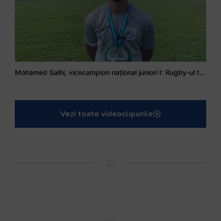
Mohamed Salhi, vicecampion național juniori I: Rugby-ul te învață să accepți și înfrângerile
Vezi toate videoclipurile