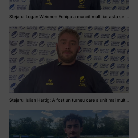
Stejarul Logan Weidner: Echipa a muncit mult, iar asta se va vedea în meciurile de la Nations Cup
Stejarul Iulian Hartig: A fost un turneu care a unit mai mult echipa