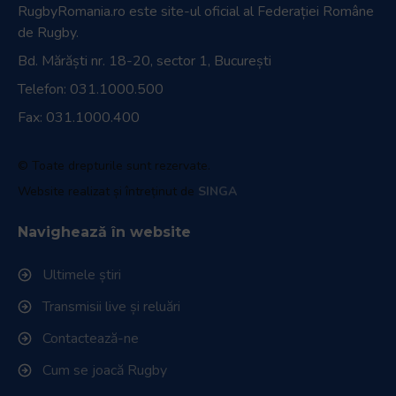
RugbyRomania.ro
este site-ul oficial al Federației Române
de Rugby.
Bd. Mărăști nr. 18-20, sector 1, București
Telefon:
031.1000.500
Fax: 031.1000.400
© Toate drepturile sunt rezervate.
Website realizat și întreținut de
SINGA
Navighează în website
Ultimele știri
Transmisii live și reluări
Contactează-ne
Cum se joacă Rugby