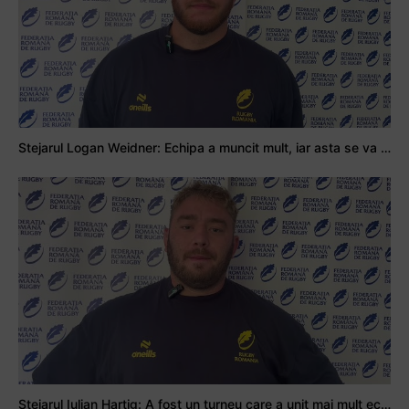
Stejarul Logan Weidner: Echipa a muncit mult, iar asta se va vedea în meciurile de la Nations Cup
Stejarul Iulian Hartig: A fost un turneu care a unit mai mult echipa