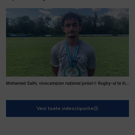
Mohamed Salhi, vicecampion național juniori I: Rugby-ul te învață să accepți și înfrângerile
Vezi toate videoclipurile