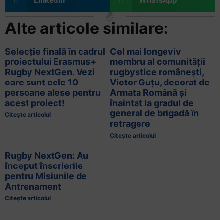
LinkedIn
WhatsApp
Alte articole similare:
Selecție finală în cadrul
Cel mai longeviv
proiectului Erasmus+
membru al comunității
Rugby NextGen. Vezi
rugbystice românești,
care sunt cele 10
Victor Guțu, decorat de
persoane alese pentru
Armata Română și
acest proiect!
înaintat la gradul de
general de brigadă în
Citește articolul
retragere
Citește articolul
Rugby NextGen: Au
început înscrierile
pentru Misiunile de
Antrenament
Citește articolul