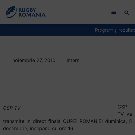
noiembrie 27, 2010
Intern
Finala CUPEI, pe 5
decembrie la GSP
TV
GSP
GSP TV
TV va
transmite in direct finala CUPEI ROMANIEI duminica, 5
decembrie, incepand cu ora 16.