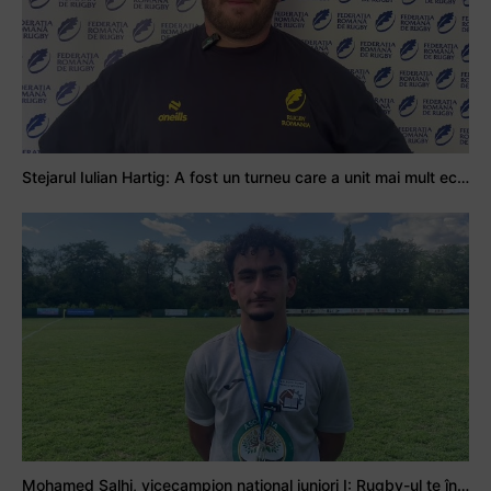
Stejarul Iulian Hartig: A fost un turneu care a unit mai mult echipa
Mohamed Salhi, vicecampion național juniori I: Rugby-ul te învață să accepți și înfrângerile