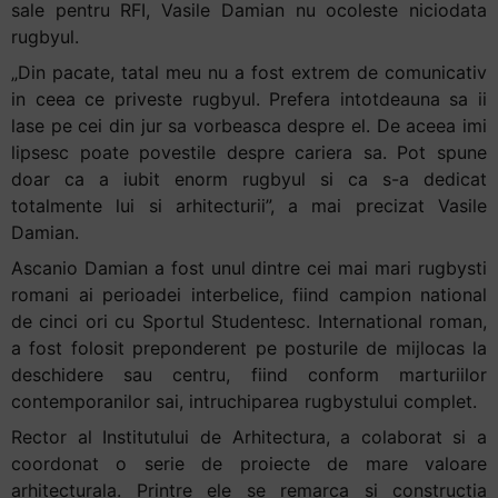
sale pentru RFI, Vasile Damian nu ocoleste niciodata
rugbyul.
„Din pacate, tatal meu nu a fost extrem de comunicativ
in ceea ce priveste rugbyul. Prefera intotdeauna sa ii
lase pe cei din jur sa vorbeasca despre el. De aceea imi
lipsesc poate povestile despre cariera sa. Pot spune
doar ca a iubit enorm rugbyul si ca s-a dedicat
totalmente lui si arhitecturii”, a mai precizat Vasile
Damian.
Ascanio Damian a fost unul dintre cei mai mari rugbysti
romani ai perioadei interbelice, fiind campion national
de cinci ori cu Sportul Studentesc. International roman,
a fost folosit preponderent pe posturile de mijlocas la
deschidere sau centru, fiind conform marturiilor
contemporanilor sai, intruchiparea rugbystului complet.
Rector al Institutului de Arhitectura, a colaborat si a
coordonat o serie de proiecte de mare valoare
arhitecturala. Printre ele se remarca si constructia