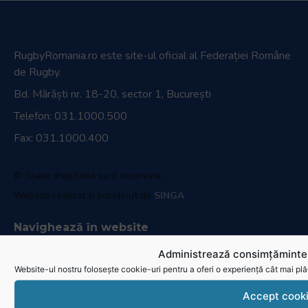
RugbyRomania.ro
este site-ul oficial al Federației Române
de Rugby.
Bd. Mărăști nr. 18-20, sector 1, București
Telefon:
031.1000.500
Fax: 031.1000.400
© Toate drepturile sunt rezervate.
Website realizat și întreținut de
SINGA
Navighează în website
Administrează consimțămintel
Ultimele știri
Website-ul nostru folosește cookie-uri pentru a oferi o experiență cât mai plă
Transmisii live și reluări
Accept cook