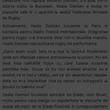
celebrului fost rugbyst Ascanio Damian, s-a aflat intr-o
scurta vizita la Bucuresti. Vasile Damian a inclus in
planurile sale si o aparitie la sediul Federatiei Romane
de Rugby.
Actualmente, Vasile Damian locuieste la Paris si
lucreaza pentru Radio France Internationale. Dragostea
pentru rugby s-a transmis doar intr-o anumita masura,
Vasile Damian nepracticand rugby de performanta.
„Cand eram copil, tata m-a dus la Sportul Studentesc
unde am efectuat cateva antrenamente la juniori. Nu am
avut insa calitatile fizice cu care fusese inzestrat
parintele meu. Sincer sa fiu nici aceeasi atractie nu a
existat ca in cazul tatalui, asa ca am abandonat repede.
Asta nu m-a impiedicat insa sa raman un indragostit al
jocului cu balonul oval”.
Vasile Damian locuieste aproape de Stade Jean Bouin,
motiv pentru care merge cu regularitate la meciurile de
acasa ale celor de la Stade Francais. In corespondentele