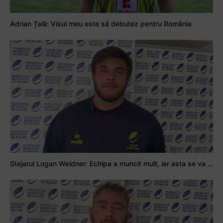
Adrian Țală: Visul meu este să debutez pentru România
Stejarul Logan Weidner: Echipa a muncit mult, iar asta se va vedea în meciurile de la Nations Cup