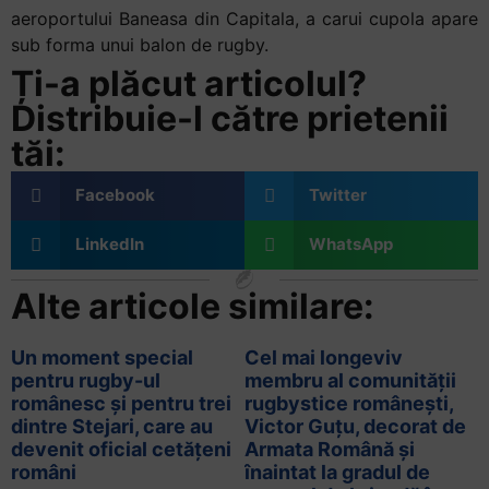
aeroportului Baneasa din Capitala, a carui cupola apare
sub forma unui balon de rugby.
Ți-a plăcut articolul?
Distribuie-l către prietenii
tăi:
Facebook
Twitter
LinkedIn
WhatsApp
Alte articole similare:
Un moment special
Cel mai longeviv
pentru rugby-ul
membru al comunității
românesc și pentru trei
rugbystice românești,
dintre Stejari, care au
Victor Guțu, decorat de
devenit oficial cetățeni
Armata Română și
români
înaintat la gradul de