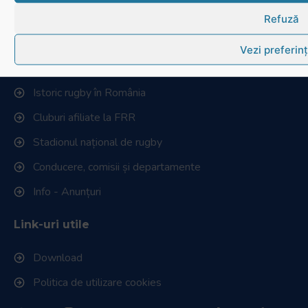
Contactează-ne
Refuză
Cum se joacă Rugby
Vezi preferin
Federația Româna de Rugby
Istoric rugby în România
Cluburi afiliate la FRR
Stadionul național de rugby
Conducere, comisii și departamente
Info - Anunțuri
Link-uri utile
Download
Politica de utilizare cookies