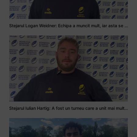
Stejarul Logan Weidner: Echipa a muncit mult, iar asta se va vedea în meciurile de la Nations Cup
Stejarul Iulian Hartig: A fost un turneu care a unit mai mult echipa