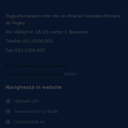
RugbyRomania.ro
este site-ul oficial al Federației Române
de Rugby.
Bd. Mărăști nr. 18-20, sector 1, București
Telefon:
031.1000.500
Fax: 031.1000.400
© Toate drepturile sunt rezervate.
Website realizat și întreținut de
SINGA
Navighează în website
Ultimele știri
Transmisii live și reluări
Contactează-ne