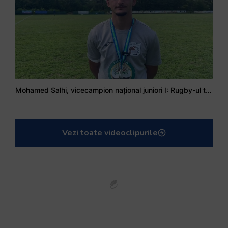
Mohamed Salhi, vicecampion național juniori I: Rugby-ul te învață să accepți și înfrângerile
Vezi toate videoclipurile