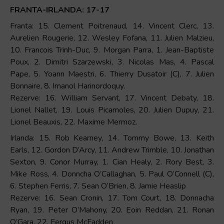
FRANTA-IRLANDA: 17-17
Franta: 15. Clement Poitrenaud, 14. Vincent Clerc, 13.
Aurelien Rougerie, 12. Wesley Fofana, 11. Julien Malzieu,
10. Francois Trinh-Duc, 9. Morgan Parra, 1. Jean-Baptiste
Poux, 2. Dimitri Szarzewski, 3. Nicolas Mas, 4. Pascal
Pape, 5. Yoann Maestri, 6. Thierry Dusatoir (C), 7. Julien
Bonnaire, 8. Imanol Harinordoquy.
Rezerve: 16. William Servant, 17. Vincent Debaty, 18.
Lionel Nallet, 19. Louis Picamoles, 20. Julien Dupuy, 21.
Lionel Beauxis, 22. Maxime Mermoz.
Irlanda: 15. Rob Kearney, 14. Tommy Bowe, 13. Keith
Earls, 12. Gordon D’Arcy, 11. Andrew Trimble, 10. Jonathan
Sexton, 9. Conor Murray, 1. Cian Healy, 2. Rory Best, 3.
Mike Ross, 4. Donncha O’Callaghan, 5. Paul O’Connell (C),
6. Stephen Ferris, 7. Sean O’Brien, 8. Jamie Heaslip
Rezerve: 16. Sean Cronin, 17. Tom Court, 18. Donnacha
Ryan, 19. Peter O’Mahony, 20. Eoin Reddan, 21. Ronan
O’Gara, 22. Fergus McFadden