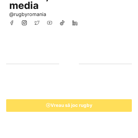
media
@rugbyromania
Vreau să joc rugby