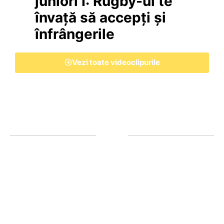
juniori I: Rugby-ul te
învață să accepți și
înfrângerile
Vezi toate videoclipurile