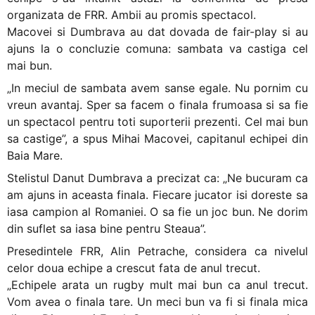
organizata de FRR. Ambii au promis spectacol.
Macovei si Dumbrava au dat dovada de fair-play si au
ajuns la o concluzie comuna: sambata va castiga cel
mai bun.
„In meciul de sambata avem sanse egale. Nu pornim cu
vreun avantaj. Sper sa facem o finala frumoasa si sa fie
un spectacol pentru toti suporterii prezenti. Cel mai bun
sa castige”, a spus Mihai Macovei, capitanul echipei din
Baia Mare.
Stelistul Danut Dumbrava a precizat ca: „Ne bucuram ca
am ajuns in aceasta finala. Fiecare jucator isi doreste sa
iasa campion al Romaniei. O sa fie un joc bun. Ne dorim
din suflet sa iasa bine pentru Steaua”.
Presedintele FRR, Alin Petrache, considera ca nivelul
celor doua echipe a crescut fata de anul trecut.
„Echipele arata un rugby mult mai bun ca anul trecut.
Vom avea o finala tare. Un meci bun va fi si finala mica