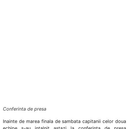
Macovei si
Dumbrava promit
spectacol
Conferinta de presa
Inainte de marea finala de sambata capitanii celor doua
echipe s-au intalnit astazi la conferinta de presa