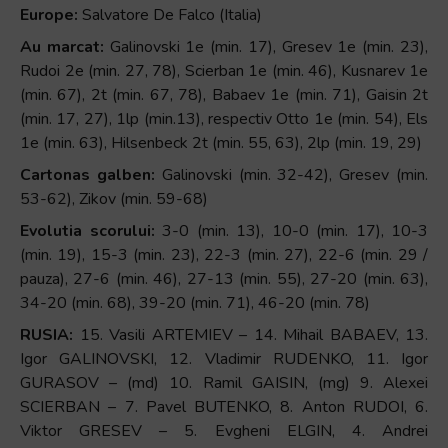
Europe:
Salvatore De Falco (Italia)
Au marcat:
Galinovski 1e (min. 17), Gresev 1e (min. 23),
Rudoi 2e (min. 27, 78), Scierban 1e (min. 46), Kusnarev 1e
(min. 67), 2t (min. 67, 78), Babaev 1e (min. 71), Gaisin 2t
(min. 17, 27), 1lp (min.13), respectiv Otto 1e (min. 54), Els
1e (min. 63), Hilsenbeck 2t (min. 55, 63), 2lp (min. 19, 29)
Cartonas galben:
Galinovski (min. 32-42), Gresev (min.
53-62), Zikov (min. 59-68)
Evolutia scorului:
3-0 (min. 13), 10-0 (min. 17), 10-3
(min. 19), 15-3 (min. 23), 22-3 (min. 27), 22-6 (min. 29 /
pauza), 27-6 (min. 46), 27-13 (min. 55), 27-20 (min. 63),
34-20 (min. 68), 39-20 (min. 71), 46-20 (min. 78)
RUSIA:
15. Vasili ARTEMIEV – 14. Mihail BABAEV, 13.
Igor GALINOVSKI, 12. Vladimir RUDENKO, 11. Igor
GURASOV – (md) 10. Ramil GAISIN, (mg) 9. Alexei
SCIERBAN – 7. Pavel BUTENKO, 8. Anton RUDOI, 6.
Viktor GRESEV – 5. Evgheni ELGIN, 4. Andrei