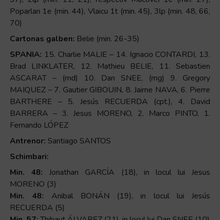
Poparlan 1e (min. 44), Vlaicu 1t (min. 45), 3lp (min. 48, 66,
70)
Cartonas galben:
Belie (min. 26-35)
SPANIA:
15. Charlie MALIE – 14. Ignacio CONTARDI, 13.
Brad LINKLATER, 12. Mathieu BELIE, 11. Sebastien
ASCARAT – (md) 10. Dan SNEE, (mg) 9. Gregory
MAIQUEZ – 7. Gautier GIBOUIN, 8. Jaime NAVA, 6. Pierre
BARTHERE – 5. Jesús RECUERDA (cpt.), 4. David
BARRERA – 3. Jesus MORENO, 2. Marco PINTO, 1.
Fernando LÓPEZ
Antrenor:
Santiago SANTOS
Schimbari:
Min. 48:
Jonathan GARCÍA (18), in locul lui Jesus
MORENO (3)
Min. 48:
Anibal BONÁN (19), in locul lui Jesús
RECUERDA (5)
Min. 57:
Thibaut ÁLVAREZ (21), in locul lui Dan SNEE (10)