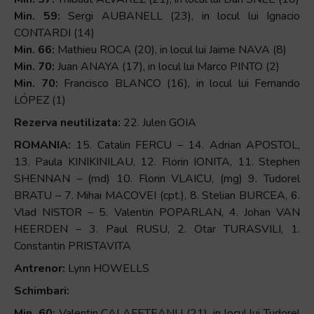
Min. 59:
Sergi AUBANELL (23), in locul lui Ignacio
CONTARDI (14)
Min. 66:
Mathieu ROCA (20), in locul lui Jaime NAVA (8)
Min. 70:
Juan ANAYA (17), in locul lui Marco PINTO (2)
Min. 70:
Francisco BLANCO (16), in locul lui Fernando
LÓPEZ (1)
Rezerva neutilizata:
22. Julen GOIA
ROMANIA:
15. Catalin FERCU – 14. Adrian APOSTOL,
13. Paula KINIKINILAU, 12. Florin IONITA, 11. Stephen
SHENNAN – (md) 10. Florin VLAICU, (mg) 9. Tudorel
BRATU – 7. Mihai MACOVEI (cpt.), 8. Stelian BURCEA, 6.
Vlad NISTOR – 5. Valentin POPARLAN, 4. Johan VAN
HEERDEN – 3. Paul RUSU, 2. Otar TURASVILI, 1.
Constantin PRISTAVITA
Antrenor:
Lynn HOWELLS
Schimbari:
Min. 60:
Valentin CALAFETEANU (21), in locul lui Tudorel