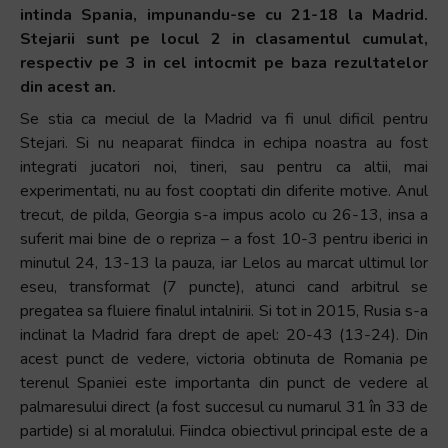
intinda Spania, impunandu-se cu 21-18 la Madrid.
Stejarii sunt pe locul 2 in clasamentul cumulat,
respectiv pe 3 in cel intocmit pe baza rezultatelor
din acest an.
Se stia ca meciul de la Madrid va fi unul dificil pentru
Stejari. Si nu neaparat fiindca in echipa noastra au fost
integrati jucatori noi, tineri, sau pentru ca altii, mai
experimentati, nu au fost cooptati din diferite motive. Anul
trecut, de pilda, Georgia s-a impus acolo cu 26-13, insa a
suferit mai bine de o repriza – a fost 10-3 pentru iberici in
minutul 24, 13-13 la pauza, iar Lelos au marcat ultimul lor
eseu, transformat (7 puncte), atunci cand arbitrul se
pregatea sa fluiere finalul intalnirii. Si tot in 2015, Rusia s-a
inclinat la Madrid fara drept de apel: 20-43 (13-24). Din
acest punct de vedere, victoria obtinuta de Romania pe
terenul Spaniei este importanta din punct de vedere al
palmaresului direct (a fost succesul cu numarul 31 în 33 de
partide) si al moralului. Fiindca obiectivul principal este de a