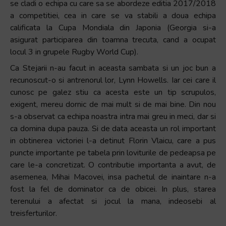
se cladi o echipa cu care sa se abordeze editia 2017/2018
a competitiei, cea in care se va stabili a doua echipa
calificata la Cupa Mondiala din Japonia (Georgia si-a
asigurat participarea din toamna trecuta, cand a ocupat
locul 3 in grupele Rugby World Cup).
Ca Stejarii n-au facut in aceasta sambata si un joc bun a
recunoscut-o si antrenorul lor, Lynn Howells. Iar cei care il
cunosc pe galez stiu ca acesta este un tip scrupulos,
exigent, mereu dornic de mai mult si de mai bine. Din nou
s-a observat ca echipa noastra intra mai greu in meci, dar si
ca domina dupa pauza. Si de data aceasta un rol important
in obtinerea victoriei l-a detinut Florin Vlaicu, care a pus
puncte importante pe tabela prin loviturile de pedeapsa pe
care le-a concretizat. O contributie importanta a avut, de
asemenea, Mihai Macovei, insa pachetul de inaintare n-a
fost la fel de dominator ca de obicei. In plus, starea
terenului a afectat si jocul la mana, indeosebi al
treisferturilor.