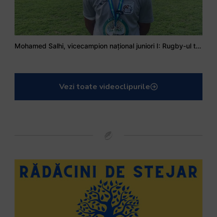
Mohamed Salhi, vicecampion național juniori I: Rugby-ul te învață să accepți și înfrângerile
Vezi toate videoclipurile