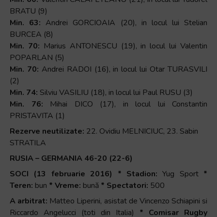
BRATU (9)
Min. 63:
Andrei GORCIOAIA (20), in locul lui Stelian
BURCEA (8)
Min. 70:
Marius ANTONESCU (19), in locul lui Valentin
POPARLAN (5)
Min. 70:
Andrei RADOI (16), in locul lui Otar TURASVILI
(2)
Min. 74:
Silviu VASILIU (18), in locul lui Paul RUSU (3)
Min. 76:
Mihai DICO (17), in locul lui Constantin
PRISTAVITA (1)
Rezerve neutilizate:
22. Ovidiu MELNICIUC, 23. Sabin
STRATILA
RUSIA – GERMANIA 46-20 (22-6)
SOCI (13 februarie 2016) * Stadion:
Yug Sport
*
Teren:
bun
* Vreme:
bună
* Spectatori:
500
A arbitrat:
Matteo Liperini, asistat de Vincenzo Schiapini si
Riccardo Angelucci (toti din Italia)
* Comisar Rugby