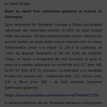
la Super Rugby.
Rusii au vazut trei cartonase galbene in meciul cu
Germania
Spre deosebire de Romania, Georgia si Rusia, principalele
adversare ale nationalei noastre in CEN, au avut meciuri
mult mai usoare, fiecare obtinand punct bonus ofensiv (se
acorda pentru cel putin patru eseuri marcate intr-un meci).
Selectionata Lelos s-a impus cu 29-3 la Lisabona, iar
”ursii” au depasit Germania cu 46-20. Este de subliniat,
totusi, ca Rusia a inregistrat din nou fluctuatii in jocul ei,
ceea ce a permis advesarei sa revina de la 6-27 (min. 46)
la 20-27 (min. 63). Si aceasta s-a intamplat si in conditiile
in care trei jucatori rusi – Galinovski (min. 32), Gresev (min.
53) si Zikov (min. 56) – au fost eliminati temporar
(cartonase galbene).
https://www.youtube.com/watch?v=oI7WmNCCc50
In urma rezultatelor de ieri, Romania ramane in cursa pentru