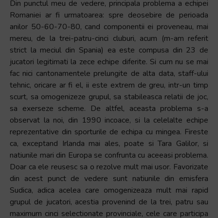
Din punctul meu de vedere, principala problema a echipei
Romaniei ar fi urmatoarea: spre deosebire de perioada
anilor 50-60-70-80, cand componentii ei proveneau, mai
mereu, de la trei-patru-cinci cluburi, acum (m-am referit
strict la meciul din Spania) ea este compusa din 23 de
jucatori legitimati la zece echipe diferite. Si cum nu se mai
fac nici cantonamentele prelungite de alta data, staff-ului
tehnic, oricare ar fi el, ii este extrem de greu, intr-un timp
scurt, sa omogenizeze grupul, sa stabileasca relatii de joc,
sa exerseze scheme. De altfel, aceasta problema s-a
observat la noi, din 1990 incoace, si la celelalte echipe
reprezentative din sporturile de echipa cu mingea. Fireste
ca, exceptand Irlanda mai ales, poate si Tara Galilor, si
natiunile mari din Europa se confrunta cu aceeasi problema.
Doar ca ele reusesc sa o rezolve mult mai usor. Favorizate
din acest punct de vedere sunt natiunile din emisfera
Sudica, adica acelea care omogenizeaza mult mai rapid
grupul de jucatori, acestia provenind de la trei, patru sau
maximum cinci selectionate provinciale, cele care participa