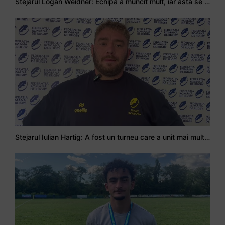
Stejarul Logan Weidner: Echipa a muncit mult, iar asta se va vedea în meciurile de la Nations Cup
Stejarul Iulian Hartig: A fost un turneu care a unit mai mult echipa