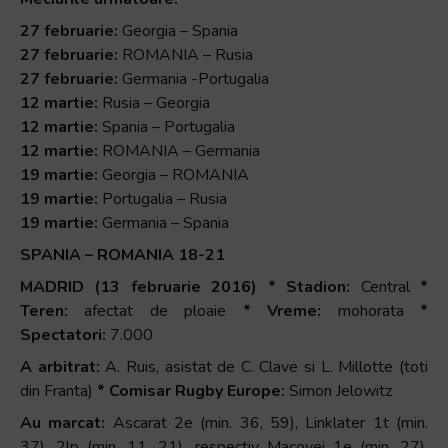
27 februarie:
Georgia – Spania
27 februarie:
ROMANIA – Rusia
27 februarie:
Germania -Portugalia
12 martie:
Rusia – Georgia
12 martie:
Spania – Portugalia
12 martie:
ROMANIA – Germania
19 martie:
Georgia – ROMANIA
19 martie:
Portugalia – Rusia
19 martie:
Germania – Spania
SPANIA – ROMANIA 18-21
MADRID (13 februarie 2016) * Stadion:
Central
*
Teren:
afectat de ploaie
* Vreme:
mohorata
*
Spectatori:
7.000
A arbitrat:
A. Ruis, asistat de C. Clave si L. Millotte (toti
din Franta)
* Comisar Rugby Europe:
Simon Jelowitz
Au marcat:
Ascarat 2e (min. 36, 59), Linklater 1t (min.
37), 2lp (min. 11, 21), respectiv Macovei 1e (min. 27),