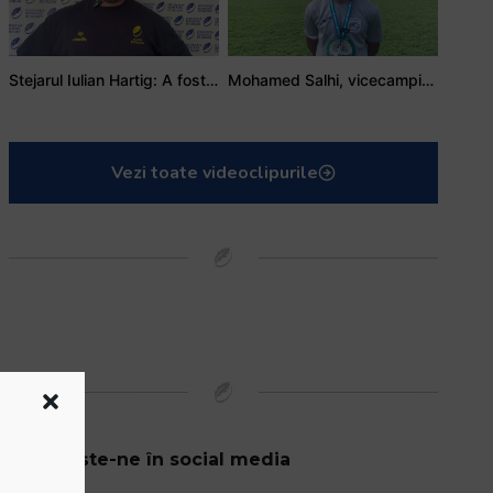
Stejarul Iulian Hartig: A fost un turneu care a unit mai mult echipa
Mohamed Salhi, vicecampion național juniori I: Rugby-ul te învață să accepți și înfrângerile
Vezi toate videoclipurile
Urmărește-ne în social media