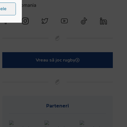
@rugbyromania
țele
Vreau să joc rugby
Parteneri