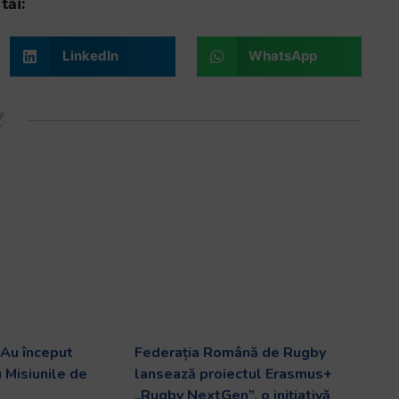
tăi:
LinkedIn
WhatsApp
Au început
Federația Română de Rugby
u Misiunile de
lansează proiectul Erasmus+
„Rugby NextGen”, o inițiativă