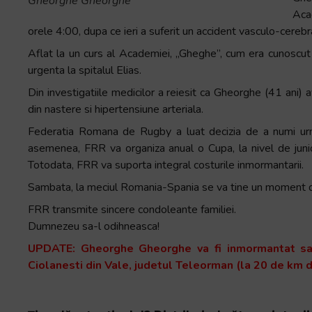
Gheorghe Gheorghe
Accessibility,
Acad
apăsați
orele 4:00, dupa ce ieri a suferit un accident vasculo-cereb
„Ctrl
Aflat la un curs al Academiei, „Gheghe”, cum era cunoscut 
+
urgenta la spitalul Elias.
/”
Din investigatiile medicilor a reiesit ca Gheorghe (41 ani) a
Această
din nastere si hipertensiune arteriala.
comandă
rapidă
Federatia Romana de Rugby a luat decizia de a numi u
activează
asemenea, FRR va organiza anual o Cupa, la nivel de jun
cititorul
Totodata, FRR va suporta integral costurile inmormantarii.
de
Sambata, la meciul Romania-Spania se va tine un moment 
ecran
FRR transmite sincere condoleante familiei.
pentru
Dumnezeu sa-l odihneasca!
a
vă
UPDATE: Gheorghe Gheorghe va fi inmormantat samb
ajuta
Ciolanesti din Vale, judetul Teleorman (la 20 de km 
să
navigați