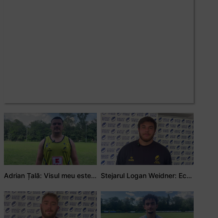
Adrian Țală: Visul meu este să debutez pentru România
Stejarul Logan Weidner: Echipa a muncit mult, iar asta se va vedea în meciurile de la Nations Cup