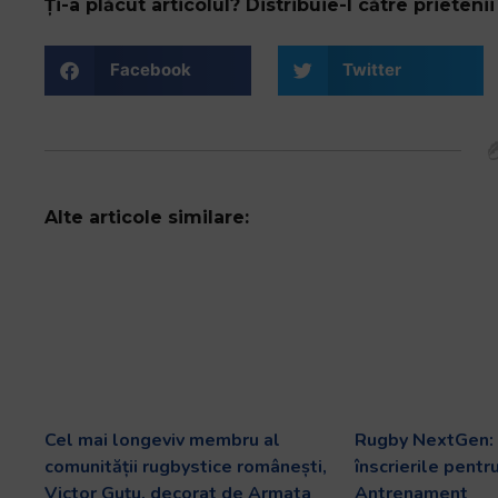
și
Ți-a plăcut articolul? Distribuie-l către prietenii 
să
interacționați
Facebook
Twitter
cu
conținutul.
Alte articole similare:
Cel mai longeviv membru al
Rugby NextGen: 
comunității rugbystice românești,
înscrierile pentr
Victor Guțu, decorat de Armata
Antrenament