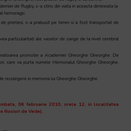
emiei de Rugby, s-a stins din viata in aceasta dimineata la
ral hemoragic.
de prieteni, s-a prabusit pe teren si a fost transportat de
vea particularitati ale vaselor de sange de la nivel cerebral
rmatoarea promotie a Academiei Gheorghe Gheorghe. De
iori, care va purta numele Memorialul Gheorghe Gheorghe.
de reculegere in memoria lui Gheorghe Gheorghe.
ata, 06 februarie 2010, orele 12, in localitatea
de Rosiori de Vede).