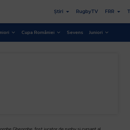
Știri
RugbyTV
FRR
T
niori
Cupa României
Sevens
Juniori
rghe Gheorghe, fost jucator de rugby si cursant al