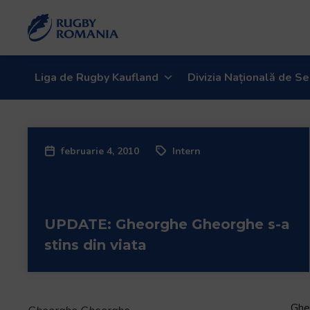
Bun
venit
la
cititorul
de
Liga de Rugby Kaufland
Divizia Națională de Se
ecran
All
in
One
februarie 4, 2010
Intern
Accessibility
Pentru
a
porni
UPDATE: Gheorghe Gheorghe s-a
cititorul
de
stins din viata
ecran
All
in
One
Gheo