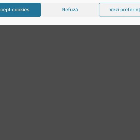
cept cookies
Refuză
Vezi preferin