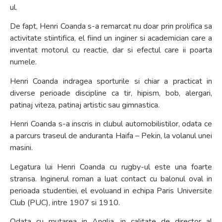
ul.
De fapt, Henri Coanda s-a remarcat nu doar prin prolifica sa
activitate stiintifica, el fiind un inginer si academician care a
inventat motorul cu reactie, dar si efectul care ii poarta
numele.
Henri Coanda indragea sporturile si chiar a practicat in
diverse perioade discipline ca tir, hipism, bob, alergari,
patinaj viteza, patinaj artistic sau gimnastica.
Henri Coanda s-a inscris in clubul automobilistilor, odata ce
a parcurs traseul de anduranta Haifa – Pekin, la volanul unei
masini.
Legatura lui Henri Coanda cu rugby-ul este una foarte
stransa. Inginerul roman a luat contact cu balonul oval in
perioada studentiei, el evoluand in echipa Paris Universite
Club (PUC), intre 1907 si 1910.
Odata cu mutarea in Anglia, in calitate de director al