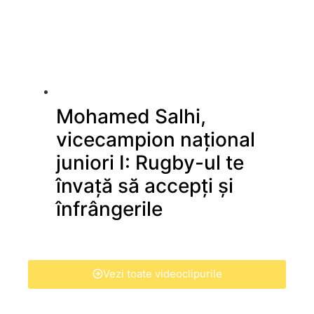
Mohamed Salhi,
vicecampion național
juniori I: Rugby-ul te
învață să accepți și
înfrângerile
Vezi toate videoclipurile