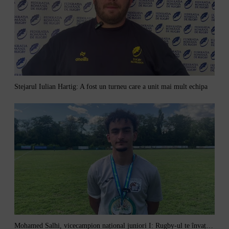
Stejarul Iulian Hartig: A fost un turneu care a unit mai mult echipa
Mohamed Salhi, vicecampion național juniori I: Rugby-ul te învață să accepți și înfrângerile