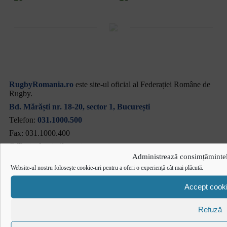
RugbyRomania.ro
este site-ul oficial al Federației Române de
Rugby.
Bd. Mărăști nr. 18-20, sector 1, București
Telefon:
031.1000.500
Fax: 031.1000.400
© Toate drepturile sunt rezervate.
Administrează consimțămintel
Website realizat și întreținut de
SINGA
Website-ul nostru folosește cookie-uri pentru a oferi o experiență cât mai plăcută.
Navighează în website
Ultimele știri
Accept cook
Transmisii live și reluări
Contactează-ne
Refuză
Cum se joacă Rugby