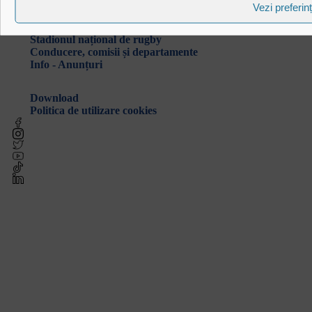
Federația Româna de Rugby
Vezi preferin
Istoric rugby în România
Cluburi afiliate la FRR
Stadionul național de rugby
Conducere, comisii și departamente
Info - Anunțuri
Link-uri utile
Download
Politica de utilizare cookies