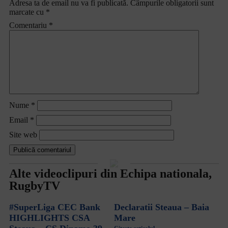
Adresa ta de email nu va fi publicată.
Câmpurile obligatorii sunt
marcate cu
*
Comentariu
*
Nume
*
Email
*
Site web
Alte videoclipuri din
Echipa nationala
,
RugbyTV
#SuperLiga CEC Bank
Declaratii Steaua – Baia
HIGHLIGHTS CSA
Mare