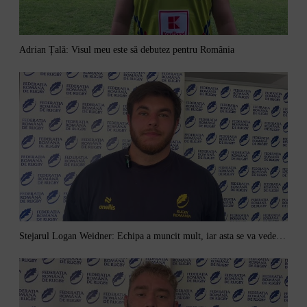
Adrian Țală: Visul meu este să debutez pentru România
Stejarul Logan Weidner: Echipa a muncit mult, iar asta se va vedea în meciurile de la Nations Cup