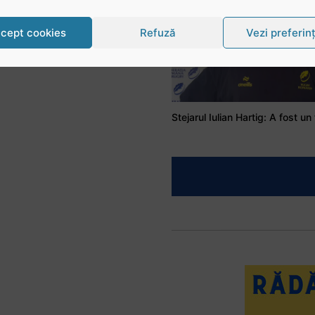
cept cookies
Refuză
Vezi preferin