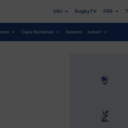
Știri
RugbyTV
FRR
T
niori
Cupa României
Sevens
Juniori
 Baia Mare
ga CEC