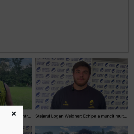
Adrian Țală: Visul meu este să debutez pentru România
Stejarul Logan Weidner: Echipa a muncit mult, iar asta se va vedea în meciurile de la Nations Cup