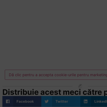
+
/".
This
shortcut
activates
the
screen
reader
to
help
you
navigate
and
Dă clic pentru a accepta cookie-urile pentru marketing
interact
with
Distribuie acest meci către pr
the
content.
Facebook
Twitter
Linked