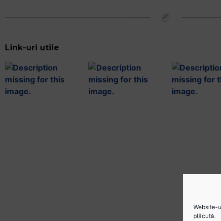
Link-uri utile
Website-ul
plăcută.