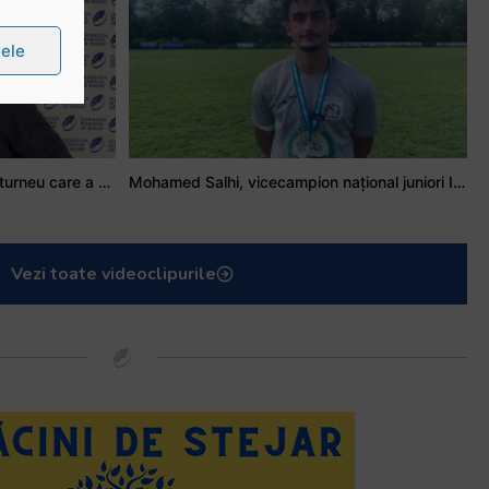
țele
Stejarul Iulian Hartig: A fost un turneu care a unit mai mult echipa
Mohamed Salhi, vicecampion național juniori I: Rugby-ul te învață să accepți și înfrângerile
Vezi toate videoclipurile