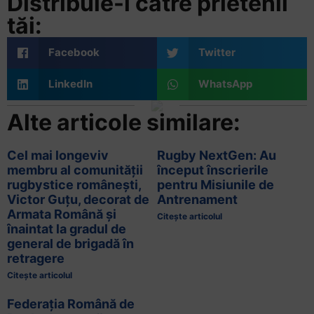
Distribuie-l către prietenii
tăi:
Facebook
Twitter
LinkedIn
WhatsApp
Alte articole similare:
Cel mai longeviv
Rugby NextGen: Au
membru al comunității
început înscrierile
rugbystice românești,
pentru Misiunile de
Victor Guțu, decorat de
Antrenament
Armata Română și
Citește articolul
înaintat la gradul de
general de brigadă în
retragere
Citește articolul
Federația Română de