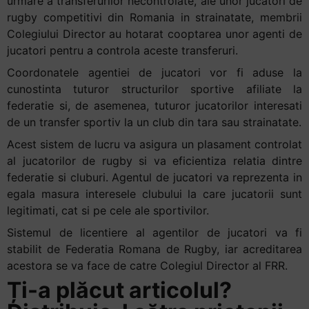
urmare a transferurilor necontrolate, ale unor jucatori de
rugby competitivi din Romania in strainatate, membrii
Colegiului Director au hotarat cooptarea unor agenti de
jucatori pentru a controla aceste transferuri.
Coordonatele agentiei de jucatori vor fi aduse la
cunostinta tuturor structurilor sportive afiliate la
federatie si, de asemenea, tuturor jucatorilor interesati
de un transfer sportiv la un club din tara sau strainatate.
Acest sistem de lucru va asigura un plasament controlat
al jucatorilor de rugby si va eficientiza relatia dintre
federatie si cluburi. Agentul de jucatori va reprezenta in
egala masura interesele clubului la care jucatorii sunt
legitimati, cat si pe cele ale sportivilor.
Sistemul de licentiere al agentilor de jucatori va fi
stabilit de Federatia Romana de Rugby, iar acreditarea
acestora se va face de catre Colegiul Director al FRR.
Ți-a plăcut articolul?