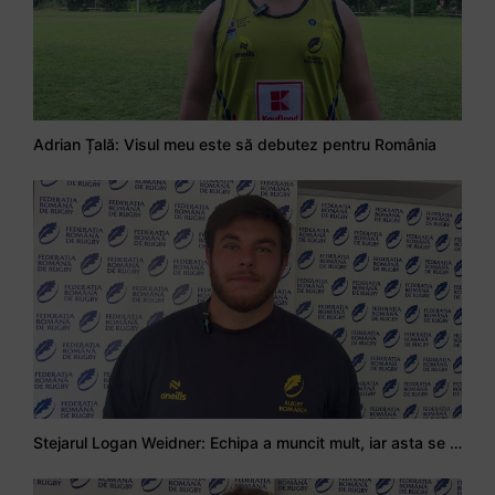
Adrian Țală: Visul meu este să debutez pentru România
Stejarul Logan Weidner: Echipa a muncit mult, iar asta se va vedea în meciurile de la Nations Cup