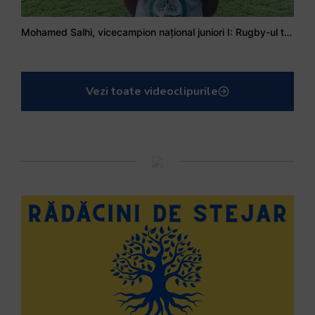
Mohamed Salhi, vicecampion național juniori I: Rugby-ul te învață să accepți și înfrângerile
Vezi toate videoclipurile