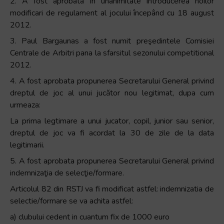
2. A fost aprobata in unanimitate introducerea noilor
modificari de regulament al jocului începând cu 18 august
2012.
3. Paul Bargaunas a fost numit preşedintele Comisiei
Centrale de Arbitri pana la sfarsitul sezonului competitional
2012.
4. A fost aprobata propunerea Secretarului General privind
dreptul de joc al unui jucător nou legitimat, dupa cum
urmeaza:
La prima legtimare a unui jucator, copil, junior sau senior,
dreptul de joc va fi acordat la 30 de zile de la data
legitimarii.
5. A fost aprobata propunerea Secretarului General privind
indemnizaţia de selecţie/formare.
Articolul 82 din RSTJ va fi modificat astfel: indemnizatia de
selectie/formare se va achita astfel:
a) clubului cedent in cuantum fix de 1000 euro