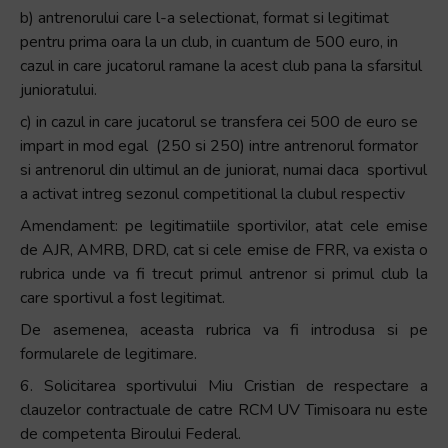
b) antrenorului care l-a selectionat, format si legitimat
pentru prima oara la un club, in cuantum de 500 euro, in
cazul in care jucatorul ramane la acest club pana la sfarsitul
junioratului.
c) in cazul in care jucatorul se transfera cei 500 de euro se
impart in mod egal (250 si 250) intre antrenorul formator
si antrenorul din ultimul an de juniorat, numai daca sportivul
a activat intreg sezonul competitional la clubul respectiv
Amendament: pe legitimatiile sportivilor, atat cele emise
de AJR, AMRB, DRD, cat si cele emise de FRR, va exista o
rubrica unde va fi trecut primul antrenor si primul club la
care sportivul a fost legitimat.
De asemenea, aceasta rubrica va fi introdusa si pe
formularele de legitimare.
6. Solicitarea sportivului Miu Cristian de respectare a
clauzelor contractuale de catre RCM UV Timisoara nu este
de competenta Biroului Federal.