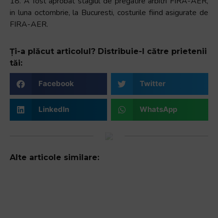
18. A fost aprobat stagiul de pregatire arbitri FIRA-AER,
in luna octombrie, la Bucuresti, costurile fiind asigurate de
FIRA-AER.
Ți-a plăcut articolul? Distribuie-l către prietenii
tăi:
Facebook
Twitter
LinkedIn
WhatsApp
Alte articole similare: