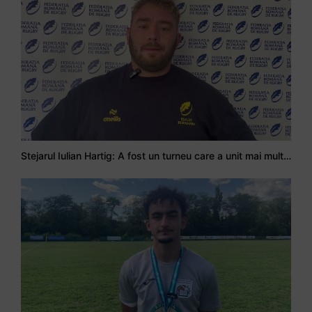
Stejarul Iulian Hartig: A fost un turneu care a unit mai mult echipa