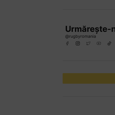
Urmărește-n
@rugbyromania