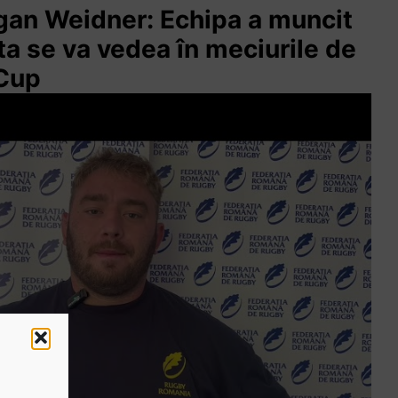
ogan Weidner: Echipa a muncit
sta se va vedea în meciurile de
 Cup