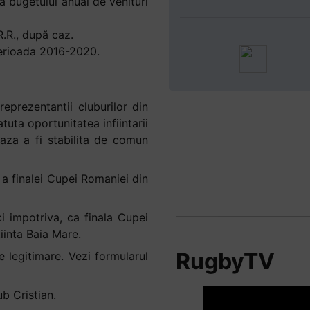
a bugetului anual de venituri
.R., după caz.
perioada 2016-2020.
reprezentantii cluburilor din
tuta oportunitatea infiintarii
aza a fi stabilita de comun
a finalei Cupei Romaniei din
i impotriva, ca finala Cupei
iinta Baia Mare.
RugbyTV
 legitimare. Vezi formularul
b Cristian.