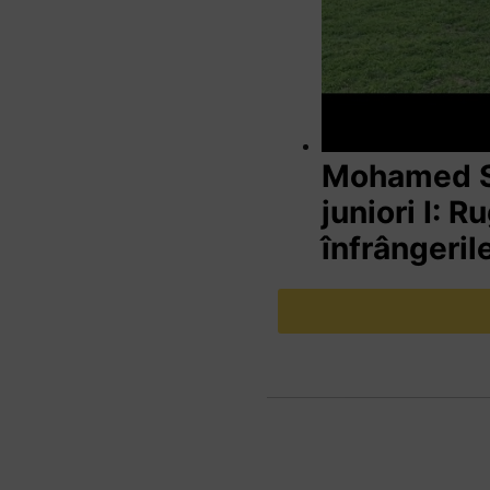
Mohamed Sa
juniori I: R
înfrângeril