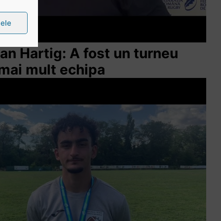
țele
lian Hartig: A fost un turneu
 mai mult echipa