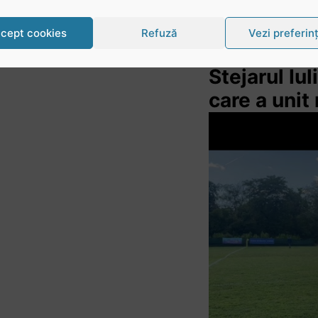
cept cookies
Refuză
Vezi preferin
Stejarul Iu
care a unit