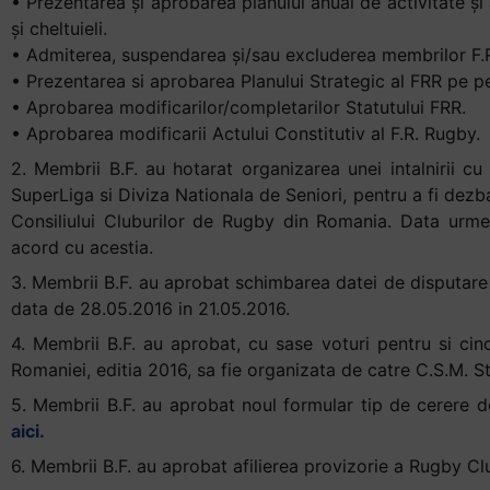
• Prezentarea şi aprobarea planului anual de activitate şi 
şi cheltuieli.
• Admiterea, suspendarea şi/sau excluderea membrilor F.R
• Prezentarea si aprobarea Planului Strategic al FRR pe 
• Aprobarea modificarilor/completarilor Statutului FRR.
• Aprobarea modificarii Actului Constitutiv al F.R. Rugby.
2. Membrii B.F. au hotarat organizarea unei intalnirii cu 
SuperLiga si Diviza Nationala de Seniori, pentru a fi dezba
Consiliului Cluburilor de Rugby din Romania. Data urme
acord cu acestia.
3. Membrii B.F. au aprobat schimbarea datei de disputare 
data de 28.05.2016 in 21.05.2016.
4. Membrii B.F. au aprobat, cu sase voturi pentru si cinc
Romaniei, editia 2016, sa fie organizata de catre C.S.M. St
5. Membrii B.F. au aprobat noul formular tip de cerere de
aici.
6. Membrii B.F. au aprobat afilierea provizorie a Rugby Clu