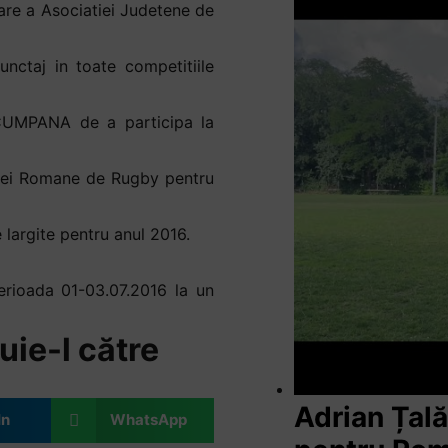
are a Asociatiei Judetene de
nctaj in toate competitiile
 CUMPANA de a participa la
tiei Romane de Rugby pentru
 largite pentru anul 2016.
erioada 01-03.07.2016 la un
uie-l către
Adrian Țal
In
WhatsApp