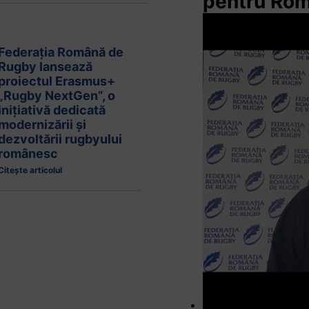
pentru Ro
Federația Română de
Rugby lansează
proiectul Erasmus+
„Rugby NextGen”, o
inițiativă dedicată
modernizării și
dezvoltării rugbyului
românesc
Citește articolul