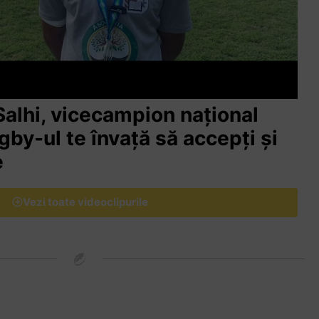
lhi, vicecampion național
ugby-ul te învață să accepți și
e
Vezi toate videoclipurile