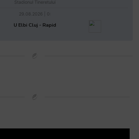
Stadionul Tineretului
29.08.2026 | 0:
U Elbi Cluj - Rapid