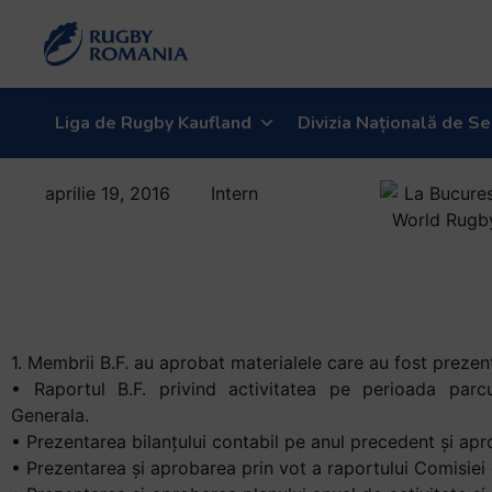
Liga de Rugby Kaufland
Divizia Națională de Se
aprilie 19, 2016
Intern
Hotararile
Biroului Federal
din 19.04.2016
1. Membrii B.F. au aprobat materialele care au fost preze
• Raportul B.F. privind activitatea pe perioada par
Generala.
• Prezentarea bilanţului contabil pe anul precedent şi apr
• Prezentarea şi aprobarea prin vot a raportului Comisiei 