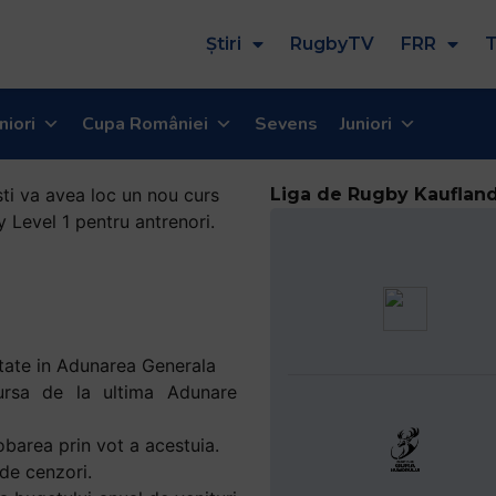
Știri
RugbyTV
FRR
T
niori
Cupa României
Sevens
Juniori
Liga de Rugby Kauflan
ntate in Adunarea Generala
cursa de la ultima Adunare
obarea prin vot a acestuia.
de cenzori.