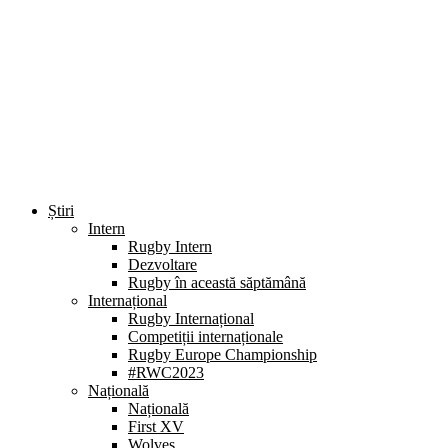
Știri
Intern
Rugby Intern
Dezvoltare
Rugby în această săptămână
Internațional
Rugby Internațional
Competiții internaționale
Rugby Europe Championship
#RWC2023
Națională
Națională
First XV
Wolves