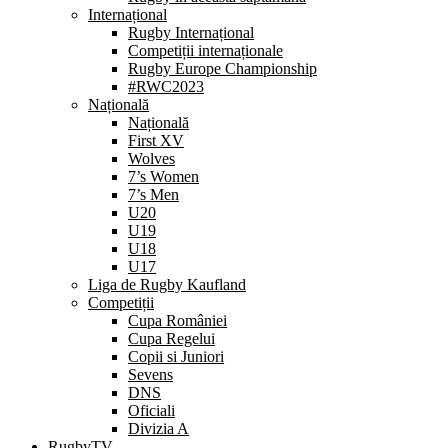
Internațional
Rugby Internațional
Competiții internaționale
Rugby Europe Championship
#RWC2023
Națională
Națională
First XV
Wolves
7’s Women
7’s Men
U20
U19
U18
U17
Liga de Rugby Kaufland
Competiții
Cupa României
Cupa Regelui
Copii si Juniori
Sevens
DNS
Oficiali
Divizia A
RugbyTV