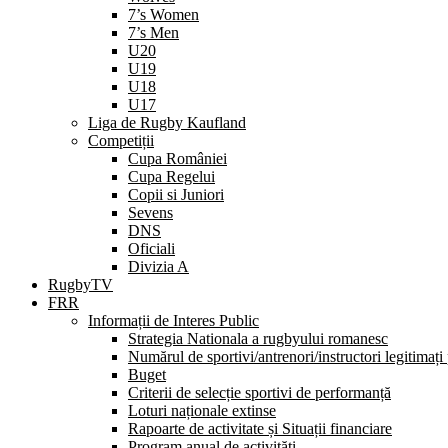
7’s Women
7’s Men
U20
U19
U18
U17
Liga de Rugby Kaufland
Competiții
Cupa României
Cupa Regelui
Copii si Juniori
Sevens
DNS
Oficiali
Divizia A
RugbyTV
FRR
Informații de Interes Public
Strategia Nationala a rugbyului romanesc
Numărul de sportivi/antrenori/instructori legitimați
Buget
Criterii de selecție sportivi de performanță
Loturi naționale extinse
Rapoarte de activitate și Situații financiare
Program anual de activități