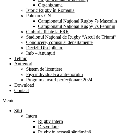
Organigrama
Istoric Rugby în Romania
Palmares CN
Campionatul Național Rugby 7s Masculin
Campionatul Național Rugby 7s Feminin
Cluburi afiliate la FRR
Stadionul Național de Rugby “Arcul de Triumf”
Conducere, comisii și departamente
Decizii Disciplinare
Info – Anunțuri
Tehnic
Antrenori
Sistem de licențiere
Fișă individuală a antrenorului
Program cursuri perfecționare 2024
Download
Contact
Meniu
Știri
Intern
Rugby Intern
Dezvoltare
Rugby în această săptămână