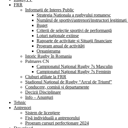
FRR
Informații de Interes Public
Strategia Nationala a rugbyului romanesc
Numărul de sportivi/antrenori/instructori legitimați
Buget
Criterii de selecție sportivi de performanță
Loturi naționale extinse
Rapoarte de activitate și Situații financiare
Program anual de activități
Organigrama
Istoric Rugby în Romania
Palmares CN
Campionatul Național Rugby 7s Masculin
Campionatul Național Rugby 7s Feminin
Cluburi afiliate la FRR
Stadionul Național de Rugby “Arcul de Triumf”
Conducere, comisii și departamente
Decizii Disciplinare
Info – Anunțuri
Tehnic
Antrenori
Sistem de licențiere
Fișă individuală a antrenorului
Program cursuri perfecționare 2024