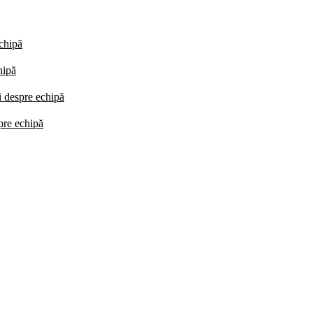
echipă
hipă
i despre echipă
spre echipă