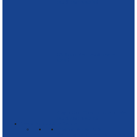
detalii despre echipă
CS Rapid
Vezi detalii despre
echipă
Rugby Club Gura Humorului
Vezi
detalii despre echipă
Divizia Națională de Seniori
Program & Rezultate
Vezi programul meciurilor care vor