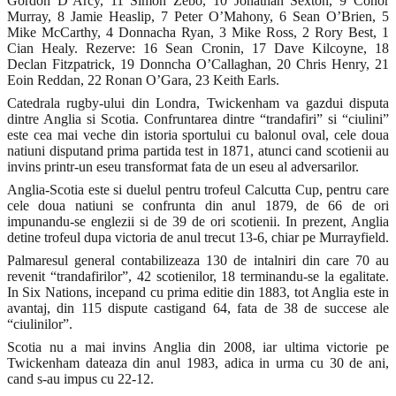
Gordon D’Arcy, 11 Simon Zebo, 10 Jonathan Sexton, 9 Conor
Murray, 8 Jamie Heaslip, 7 Peter O’Mahony, 6 Sean O’Brien, 5
Mike McCarthy, 4 Donnacha Ryan, 3 Mike Ross, 2 Rory Best, 1
Cian Healy. Rezerve: 16 Sean Cronin, 17 Dave Kilcoyne, 18
Declan Fitzpatrick, 19 Donncha O’Callaghan, 20 Chris Henry, 21
Eoin Reddan, 22 Ronan O’Gara, 23 Keith Earls.
Catedrala rugby-ului din Londra, Twickenham va gazdui disputa
dintre Anglia si Scotia. Confruntarea dintre “trandafiri” si “ciulini”
este cea mai veche din istoria sportului cu balonul oval, cele doua
natiuni disputand prima partida test in 1871, atunci cand scotienii au
invins printr-un eseu transformat fata de un eseu al adversarilor.
Anglia-Scotia este si duelul pentru trofeul Calcutta Cup, pentru care
cele doua natiuni se confrunta din anul 1879, de 66 de ori
impunandu-se englezii si de 39 de ori scotienii. In prezent, Anglia
detine trofeul dupa victoria de anul trecut 13-6, chiar pe Murrayfield.
Palmaresul general contabilizeaza 130 de intalniri din care 70 au
revenit “trandafirilor”, 42 scotienilor, 18 terminandu-se la egalitate.
In Six Nations, incepand cu prima editie din 1883, tot Anglia este in
avantaj, din 115 dispute castigand 64, fata de 38 de succese ale
“ciulinilor”.
Scotia nu a mai invins Anglia din 2008, iar ultima victorie pe
Twickenham dateaza din anul 1983, adica in urma cu 30 de ani,
cand s-au impus cu 22-12.