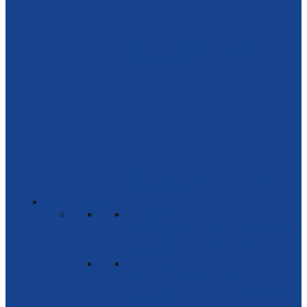
Sportul Studentesc
Vezi detalii
despre echipă
CSU Phoenix Brasov
Vezi detalii
despre echipă
Cupa României
Program & Rezultate
Vezi programul meciurilor care vor
urma și rezultatele meciurilor
anterioare.
Clasament
Apasă aici pentru a vedea
clasamentul actual al echipelor din
această ligă.