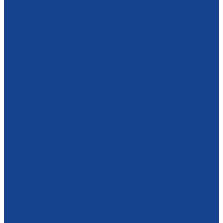
CS Dinamo Bucuresti
Vezi detalii
despre echipă
Clubul Sportiv al Armatei Steaua
Vezi detalii despre echipă
CS Universitatea ELBI Cluj
Vezi