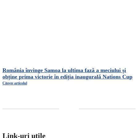
România învinge Samoa la ultima fază a meciului și
obține prima victorie în ediția inaugurală Nations Cup
Citește articolul
Link-uri utile