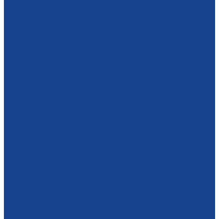
CS Stiinta Petrosani
Vezi detalii
despre echipă
CSM Suceava
Vezi detalii despre
echipă
CS Politehnica Iasi
Vezi detalii
despre echipă