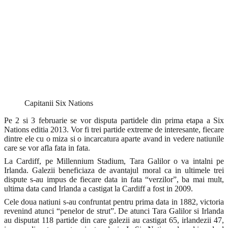
Capitanii Six Nations
Pe 2 si 3 februarie se vor disputa partidele din prima etapa a Six
Nations editia 2013. Vor fi trei partide extreme de interesante, fiecare
dintre ele cu o miza si o incarcatura aparte avand in vedere natiunile
care se vor afla fata in fata.
La Cardiff, pe Millennium Stadium, Tara Galilor o va intalni pe
Irlanda. Galezii beneficiaza de avantajul moral ca in ultimele trei
dispute s-au impus de fiecare data in fata “verzilor”, ba mai mult,
ultima data cand Irlanda a castigat la Cardiff a fost in 2009.
Cele doua natiuni s-au confruntat pentru prima data in 1882, victoria
revenind atunci “penelor de strut”. De atunci Tara Galilor si Irlanda
au disputat 118 partide din care galezii au castigat 65, irlandezii 47,