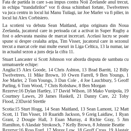
Fata de partida in care s-au impus contra Noii Zeelande anul trecut,
in echipa “trandafirilor” vor fi doua schimbari fortate, Twelvetrees
va juca centru in locul lui Manu Tuilagi, iar Joe Marler va fi pilier, in
locul lui Alex Corbisiero.
La scotieni va debuta Sean Maitland, aripa originara din Noua
Zeelanda, jucatorul care in perioada cat a activat in Super Rugby a
fost o adevarata masina de marcat incercari. Acelasi lucru se poate
spune si despre cealalta aripa, Tim Visser, jucatorul care in sezonul
trecut a marcat cele mai multe eseuri in Liga Celtica, 13 la numar, iar
in actualul sezon a juns deja la cifra 11.
Stuart Lancaster si Scott Johnson vor aborda disputa de sambata cu
urmatoarele echipe:
Anglia:15 Alex Goode, 14 Chris Ashton, 13 Brad Barritt, 12 Billy
Twelvetrees, 11 Mike Brown, 10 Owen Farrell, 9 Ben Youngs, 1
Joe Marler, 2 Tom Youngs, 3 Dan Cole , 4 Joe Lauchbury, 5 Geoff
Parling, 6 Tom Wood, 7 Chris Robshaw, 8 Ben Morgan
Rezerve:16 Dylan Hartley, 17 David Wilson, 18 Mako Vunipola, 19
Courtney Lawes, 20 James Haskell, 21 Danny Care, 22 Toby
Flood, 23David Strettle
Scotia:15 Sturt Hogg, 14 Sean Maitland, 13 Sean Lamont, 12 Matt
Scott, 11 Tim Visser, 10 Ruaridh Jackson, 9 Greig Laidlaw, 1 Ryan
Grant, 2 Dougie Hall, 3 Euan Murray, 4 Richie Gray, 5 Jim
Hamilton, 6 Alasdair Strokosch, 7 Kelly Brown, 8 Johnnie Beattie
Rezerve:16 Ross Ford, 17 Moray Low, 18 Geoff Cross, 19 Alastair