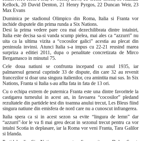
Kellock, 20 David Denton, 21 Henry Pyrgos, 22 Duncan Weir, 23
Max Evans
Duminica pe stadionul Olimpico din Roma, Italia si Franta vor
inchide disputele din prima runda a Six Nations.
Desi la prima vedere pare cea mai dezechilibrata dintre intalniri,
Italia este decisa sa-si vanda scump pielea, mai ales ca “azzurri” nu
uita ca la ultima vizita a “cocosilor galici” acestia au plecat din
peninsula invinsi. Atunci Italia s-a impus cu 22-21 reusind marea
surpriza a editiei 2011, dupa o penalitate concretizata de Mirco
Bergamasco in minutul 75.
Cele doua natiuni se confrunta incepand cu anul 1935, iar
palmaresul general cuprinde 33 de dispute, din care 32 au revenit
francezilor si doar una singura italienilor, cea amintita mai sus. In Six
Nations, Franta si Italia s-au aflta fata in fata de 13 ori.
Cu o echipa extrem de puternica Franta este una dintre favoritele la
castigarea turneului in acest an, in favoarea “cocosilor” pledand
rezultatele din partidele test din toamna anului trecut, Les Bleus fiind
singura natiune din emisfera de nord care nu a cunoscut infrangerea.
Italia spera ca si in acest sezon sa evite “lingura de lemn” dar
“azzurri”-lor le va fi mai greu decat in sezonul trecut pentru ca vor
intalni Scotia in deplasare, iar la Roma vor veni Franta, Tara Galilor
si Irlanda.