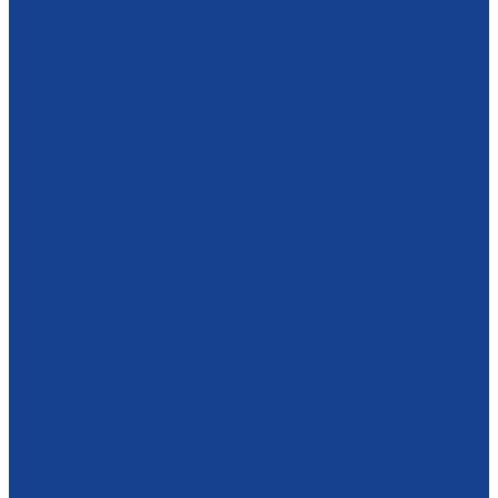
RC Grivita Bucuresti
Vezi detalii
despre echipă
Rugby Club Barlad
Vezi detalii
despre echipă