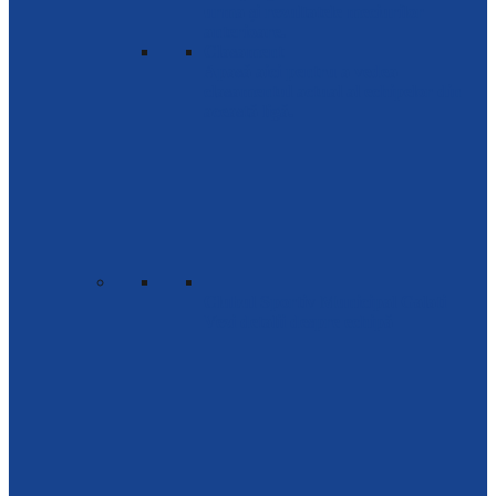
urma și rezultatele meciurilor
anterioare.
Clasament
Apasă aici pentru a vedea
clasamentul actual al echipelor din
această ligă.
Clubul Sportiv Municipal Galati
Vezi detalii despre echipă