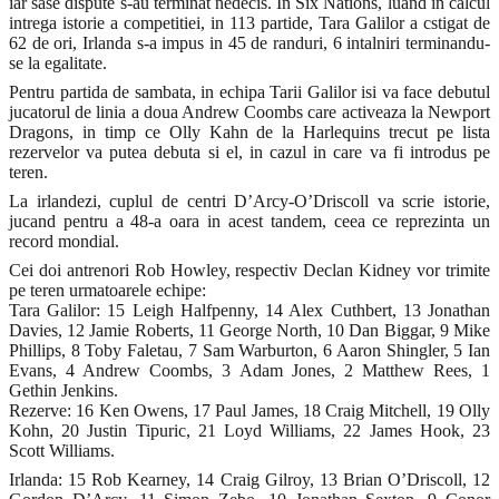
iar sase dispute s-au terminat nedecis. In Six Nations, luand in calcul
intrega istorie a competitiei, in 113 partide, Tara Galilor a cstigat de
62 de ori, Irlanda s-a impus in 45 de randuri, 6 intalniri terminandu-
se la egalitate.
Pentru partida de sambata, in echipa Tarii Galilor isi va face debutul
jucatorul de linia a doua Andrew Coombs care activeaza la Newport
Dragons, in timp ce Olly Kahn de la Harlequins trecut pe lista
rezervelor va putea debuta si el, in cazul in care va fi introdus pe
teren.
La irlandezi, cuplul de centri D’Arcy-O’Driscoll va scrie istorie,
jucand pentru a 48-a oara in acest tandem, ceea ce reprezinta un
record mondial.
Cei doi antrenori Rob Howley, respectiv Declan Kidney vor trimite
pe teren urmatoarele echipe:
Tara Galilor: 15 Leigh Halfpenny, 14 Alex Cuthbert, 13 Jonathan
Davies, 12 Jamie Roberts, 11 George North, 10 Dan Biggar, 9 Mike
Phillips, 8 Toby Faletau, 7 Sam Warburton, 6 Aaron Shingler, 5 Ian
Evans, 4 Andrew Coombs, 3 Adam Jones, 2 Matthew Rees, 1
Gethin Jenkins.
Rezerve: 16 Ken Owens, 17 Paul James, 18 Craig Mitchell, 19 Olly
Kohn, 20 Justin Tipuric, 21 Loyd Williams, 22 James Hook, 23
Scott Williams.
Irlanda: 15 Rob Kearney, 14 Craig Gilroy, 13 Brian O’Driscoll, 12