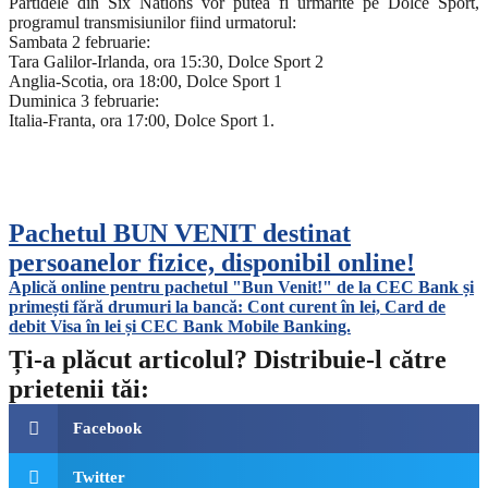
Partidele din Six Nations vor putea fi urmarite pe Dolce Sport,
programul transmisiunilor fiind urmatorul:
Sambata 2 februarie:
Tara Galilor-Irlanda, ora 15:30, Dolce Sport 2
Anglia-Scotia, ora 18:00, Dolce Sport 1
Duminica 3 februarie:
Italia-Franta, ora 17:00, Dolce Sport 1.
Pachetul BUN VENIT destinat
persoanelor fizice, disponibil online!
Aplică online pentru pachetul "Bun Venit!" de la CEC Bank și
primești fără drumuri la bancă: Cont curent în lei, Card de
debit Visa în lei și CEC Bank Mobile Banking.​
Ți-a plăcut articolul? Distribuie-l către
prietenii tăi:
Facebook
Twitter