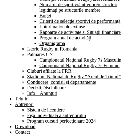
Numărul de sportivi/antrenori/instructori
legitimați pe structurile membre
Buget
Criterii de selecție sportivi de performanță
Loturi naționale extinse
Rapoarte de activitate și Situații financiare
Program anual de activități
Organigrama
Istoric Rugby în Romania
Palmares CN
Campionatul Național Rugby 7s Masculin
Campionatul Național Rugby 7s Feminin
Cluburi afiliate la FRR
Stadionul Național de Rugby “Arcul de Triumf”
Conducere, comisii și departamente
Decizii Disciplinare
Info – Anunțuri
Tehnic
Antrenori
Sistem de licențiere
Fișă individuală a antrenorului
Program cursuri perfecționare 2024
Download
Contact