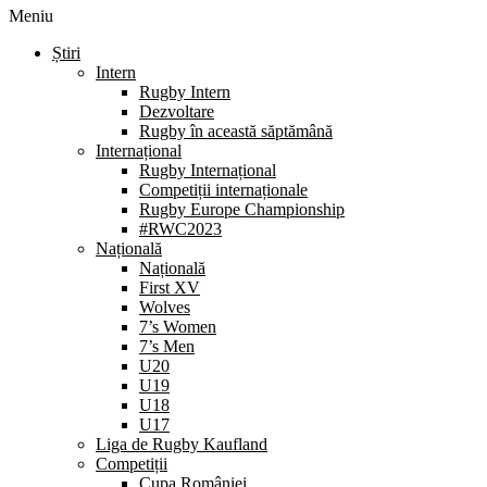
Meniu
Știri
Intern
Rugby Intern
Dezvoltare
Rugby în această săptămână
Internațional
Rugby Internațional
Competiții internaționale
Rugby Europe Championship
#RWC2023
Națională
Națională
First XV
Wolves
7’s Women
7’s Men
U20
U19
U18
U17
Liga de Rugby Kaufland
Competiții
Cupa României