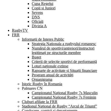
Cupa Regelui
Copii si Juniori
Sevens
DNS
Oficiali
Divizia A
RugbyTV
FRR
Informații de Interes Public
Strategia Nationala a rugbyului romanesc
Numărul de sportivi/antrenori/instructori
legitimați pe structurile membre
Buget
Criterii de selecție sportivi de performanță
Loturi naționale extinse
Rapoarte de activitate și Situații financiare
Program anual de activități
Organigrama
Istoric Rugby în Romania
Palmares CN
Campionatul Național Rugby 7s Masculin
Campionatul Național Rugby 7s Feminin
Cluburi afiliate la FRR
Stadionul Național de Rugby “Arcul de Triumf”
Conducere, comisii și departamente