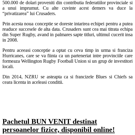
500.000 de dolari proveniti din contributia federatiilor provinciale si
a unui imprumut. Cu alte cuvinte acest demers va duce la
“privatizarea” lui Crusaders.
Prin acesta noua conceptie se doreste intarirea echipei pentru a putea
readuce succesele de alta data. Crusaders sunt cea mai titrata echipa
din Super Rugby, avand in palmares sapte titluri, ultimul cucerit insa
in 2008.
Pentru aceeasi conceptie a optat cu ceva timp in urma si franciza
Hurricanes, care se va fiinta ca un parteneriat intre provinciile care
formeaza Wellington Rugby Football Union si un grup de investitori
locali.
Din 2014, NZRU se asteapta ca si francizele Blues si Chiefs sa
ceara licenta in aceleasi conditii.
Pachetul BUN VENIT destinat
persoanelor fizice, disponibil online!