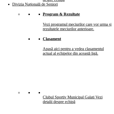
Divizia Națională de Seniori
Program & Rezultate
Vezi programul meciurilor care vor urma și
rezultatele meciurilor anterioare.
Clasament
Apasă aici pentru a vedea clasamentul
actual al echipelor din această ligă.
Clubul Sportiv Municipal Galati
Vezi
detalii despre echipă