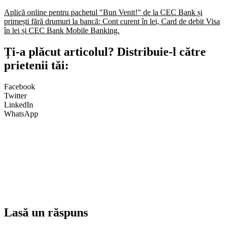
Aplică online pentru pachetul "Bun Venit!" de la CEC Bank și
primești fără drumuri la bancă: Cont curent în lei, Card de debit Visa
în lei și CEC Bank Mobile Banking.​
Ți-a plăcut articolul? Distribuie-l către
prietenii tăi:
Facebook
Twitter
LinkedIn
WhatsApp
Lasă un răspuns