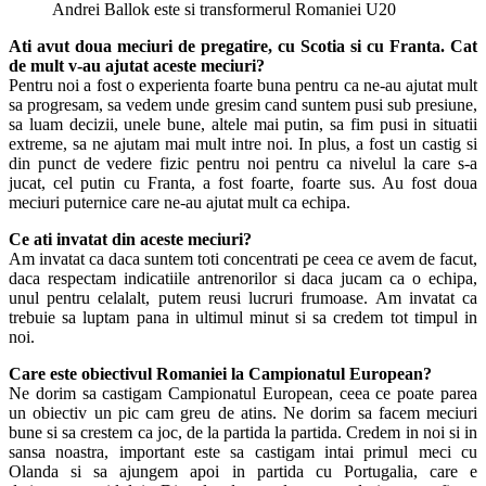
Andrei Ballok este si transformerul Romaniei U20
Ati avut doua meciuri de pregatire, cu Scotia si cu Franta. Cat
de mult v-au ajutat aceste meciuri?
Pentru noi a fost o experienta foarte buna pentru ca ne-au ajutat mult
sa progresam, sa vedem unde gresim cand suntem pusi sub presiune,
sa luam decizii, unele bune, altele mai putin, sa fim pusi in situatii
extreme, sa ne ajutam mai mult intre noi. In plus, a fost un castig si
din punct de vedere fizic pentru noi pentru ca nivelul la care s-a
jucat, cel putin cu Franta, a fost foarte, foarte sus. Au fost doua
meciuri puternice care ne-au ajutat mult ca echipa.
Ce ati invatat din aceste meciuri?
Am invatat ca daca suntem toti concentrati pe ceea ce avem de facut,
daca respectam indicatiile antrenorilor si daca jucam ca o echipa,
unul pentru celalalt, putem reusi lucruri frumoase. Am invatat ca
trebuie sa luptam pana in ultimul minut si sa credem tot timpul in
noi.
Care este obiectivul Romaniei la Campionatul European?
Ne dorim sa castigam Campionatul European, ceea ce poate parea
un obiectiv un pic cam greu de atins. Ne dorim sa facem meciuri
bune si sa crestem ca joc, de la partida la partida. Credem in noi si in
sansa noastra, important este sa castigam intai primul meci cu
Olanda si sa ajungem apoi in partida cu Portugalia, care e