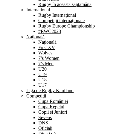
Rugby în această săptămână
Internațional
Rugby Internațional
Competiții internaționale
Rugby Europe Championship
#RWC2023
Națională
Națională
First XV
Wolves
7’s Women
7’s Men
U20
U19
U18
U17
Liga de Rugby Kaufland
Competiții
Cupa României
Cupa Regelui
Copii si Juniori
Sevens
DNS
Oficiali
Divizia A