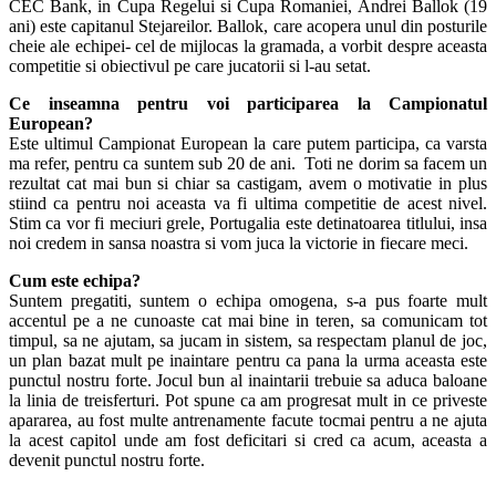
CEC Bank, in Cupa Regelui si Cupa Romaniei, Andrei Ballok (19
ani) este capitanul Stejareilor. Ballok, care acopera unul din posturile
cheie ale echipei- cel de mijlocas la gramada, a vorbit despre aceasta
competitie si obiectivul pe care jucatorii si l-au setat.
Ce inseamna pentru voi participarea la Campionatul
European?
Este ultimul Campionat European la care putem participa, ca varsta
ma refer, pentru ca suntem sub 20 de ani. Toti ne dorim sa facem un
rezultat cat mai bun si chiar sa castigam, avem o motivatie in plus
stiind ca pentru noi aceasta va fi ultima competitie de acest nivel.
Stim ca vor fi meciuri grele, Portugalia este detinatoarea titlului, insa
noi credem in sansa noastra si vom juca la victorie in fiecare meci.
Cum este echipa?
Suntem pregatiti, suntem o echipa omogena, s-a pus foarte mult
accentul pe a ne cunoaste cat mai bine in teren, sa comunicam tot
timpul, sa ne ajutam, sa jucam in sistem, sa respectam planul de joc,
un plan bazat mult pe inaintare pentru ca pana la urma aceasta este
punctul nostru forte. Jocul bun al inaintarii trebuie sa aduca baloane
la linia de treisferturi. Pot spune ca am progresat mult in ce priveste
apararea, au fost multe antrenamente facute tocmai pentru a ne ajuta
la acest capitol unde am fost deficitari si cred ca acum, aceasta a
devenit punctul nostru forte.