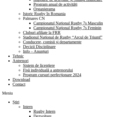
Program anual de activități
Organigrama
Istoric Rugby în Romania
Palmares CN
Campionatul Național Rugby 7s Masculin
Campionatul Național Rugby 7s Feminin
Cluburi afiliate la FRR
Stadionul Național de Rugby “Arcul de Triumf”
Conducere, comisii și departamente
Decizii Disciplinare
Info – Anunțuri
Tehnic
Antrenori
Sistem de licențiere
Fișă individuală a antrenorului
Program cursuri perfecționare 2024
Download
Contact
Meniu
Știri
Intern
Rugby Intern
Dezvoltare