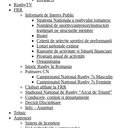
RugbyTV
FRR
Informații de Interes Public
Strategia Nationala a rugbyului romanesc
Numărul de sportivi/antrenori/instructori
legitimați pe structurile membre
Buget
Criterii de selecție sportivi de performanță
Loturi naționale extinse
Rapoarte de activitate și Situații financiare
Program anual de activități
Organigrama
Istoric Rugby în Romania
Palmares CN
Campionatul Național Rugby 7s Masculin
Campionatul Național Rugby 7s Feminin
Cluburi afiliate la FRR
Stadionul Național de Rugby “Arcul de Triumf”
Conducere, comisii și departamente
Decizii Disciplinare
Info – Anunțuri
Tehnic
Antrenori
Sistem de licențiere