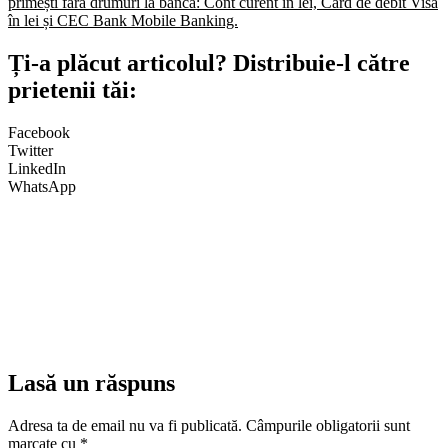
primești fără drumuri la bancă: Cont curent în lei, Card de debit Visa
în lei și CEC Bank Mobile Banking.​
Ți-a plăcut articolul? Distribuie-l către
prietenii tăi:
Facebook
Twitter
LinkedIn
WhatsApp
Lasă un răspuns
Adresa ta de email nu va fi publicată.
Câmpurile obligatorii sunt
marcate cu
*