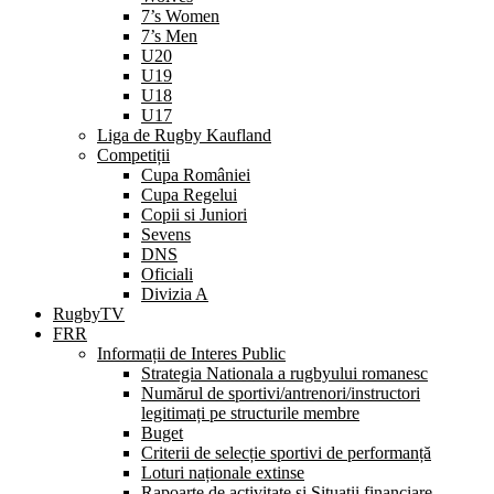
7’s Women
7’s Men
U20
U19
U18
U17
Liga de Rugby Kaufland
Competiții
Cupa României
Cupa Regelui
Copii si Juniori
Sevens
DNS
Oficiali
Divizia A
RugbyTV
FRR
Informații de Interes Public
Strategia Nationala a rugbyului romanesc
Numărul de sportivi/antrenori/instructori
legitimați pe structurile membre
Buget
Criterii de selecție sportivi de performanță
Loturi naționale extinse
Rapoarte de activitate și Situații financiare