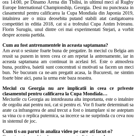
ora 14:00, pe Dinamo Arena din Tbilisi, in ultimul meci al Rugby
Europe International Championship, Georgia. Desi nu puncteaza in
clasamentul pentru calificarea la Cupa Mondiala din Japonia 2019,
intalnirea are o miza deosebita putand stabili atat castigatoarea
competitiei in editia 2018, cat si a trofeului Cupa Antim Ivireanu.
Florin Surugiu, unul dintre cei mai experimentati Stejari, a vorbit
despre aceasta partida.
Cum au fost antrenamentele in aceasta saptamana?
Am avut o sesiune foarte buna de pregatire. In meciul cu Belgia am
reusit sa punem in teren ceea ce am repetat la antrenamente, iar in
aceasta saptamana am continuat in acelasi fel. Este o atmosfera
buna, pozitiva, baietii sunt concentrati si motivati sa facem un meci
bun. Ne bucuram ca ne-am pregatit acasa, la Bucuresti, ne simtim
foarte bine aici, pana la urma este baza noastra.
Meciul cu Georgia nu are implicatii in ceea ce priveste
clasamentul pentru calificarea la Cupa Mondiala…
Meciurile cu Georgia au intotdeauna alta importanta, este o intalnire
de orgoliu atat pentru noi, cat si pentru ei. Vor fi foarte determinati sa
arate ca infrangerea de anul trecut a fost o intamplare si ne asteptam
sa vina cu o replica puternica, sa incerce sa ne surprinda cu ceva nou
in sistemul de joc.
Cum ti s-au parut in analiza video pe care ati facut-o?