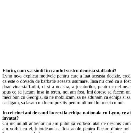
Florin, cum s-a simtit in randul vostru demisia staff-ului?
Lynn ne-a explicat motivele pentru care a luat aceasta decizie, cred
ca este o dovada de barbatie aceasta asumare. Insa nu cred ca a fost
doar vina staff-ului, ci si a noastra, a jucatorilor, pentru ca el ne-a
spus ce sa jucam, insa in teren, noi am fost. Imi doresc sa facem un
meci bun cu Georgia, sa ne mobilizam, sa ne adunam ca echipa si sa
castigam, sa lasam un lucru pozitiv pentru ultimul lui meci cu noi.
In cei cinci ani de cand lucrezi la echipa nationala cu Lynn, ce ai
invatat?
Cu niciun alt antrenor nu am putut sa vorbesc atat de deschis cum
am vorbit cu el, intotdeauna a fost acolo pentru fiecare dintre noi.