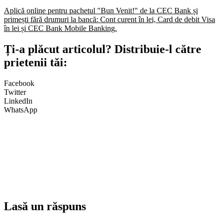
Aplică online pentru pachetul "Bun Venit!" de la CEC Bank și
primești fără drumuri la bancă: Cont curent în lei, Card de debit Visa
în lei și CEC Bank Mobile Banking.​
Ți-a plăcut articolul? Distribuie-l către
prietenii tăi:
Facebook
Twitter
LinkedIn
WhatsApp
Lasă un răspuns