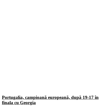
Portugalia, campioană europeană, după 19-17 în
finala cu Georgia