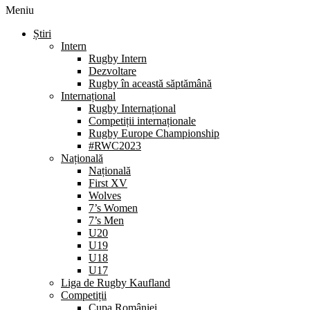
Meniu
Știri
Intern
Rugby Intern
Dezvoltare
Rugby în această săptămână
Internațional
Rugby Internațional
Competiții internaționale
Rugby Europe Championship
#RWC2023
Națională
Națională
First XV
Wolves
7’s Women
7’s Men
U20
U19
U18
U17
Liga de Rugby Kaufland
Competiții
Cupa României