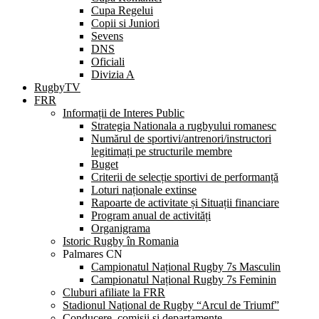
Cupa Regelui
Copii si Juniori
Sevens
DNS
Oficiali
Divizia A
RugbyTV
FRR
Informații de Interes Public
Strategia Nationala a rugbyului romanesc
Numărul de sportivi/antrenori/instructori
legitimați pe structurile membre
Buget
Criterii de selecție sportivi de performanță
Loturi naționale extinse
Rapoarte de activitate și Situații financiare
Program anual de activități
Organigrama
Istoric Rugby în Romania
Palmares CN
Campionatul Național Rugby 7s Masculin
Campionatul Național Rugby 7s Feminin
Cluburi afiliate la FRR
Stadionul Național de Rugby “Arcul de Triumf”
Conducere, comisii și departamente