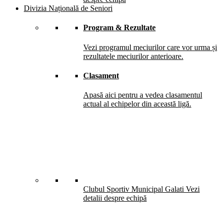
Divizia Națională de Seniori
Program & Rezultate
Vezi programul meciurilor care vor urma și
rezultatele meciurilor anterioare.
Clasament
Apasă aici pentru a vedea clasamentul
actual al echipelor din această ligă.
Clubul Sportiv Municipal Galati
Vezi
detalii despre echipă