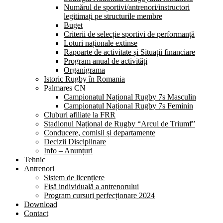
Numărul de sportivi/antrenori/instructori
legitimați pe structurile membre
Buget
Criterii de selecție sportivi de performanță
Loturi naționale extinse
Rapoarte de activitate și Situații financiare
Program anual de activități
Organigrama
Istoric Rugby în Romania
Palmares CN
Campionatul Național Rugby 7s Masculin
Campionatul Național Rugby 7s Feminin
Cluburi afiliate la FRR
Stadionul Național de Rugby “Arcul de Triumf”
Conducere, comisii și departamente
Decizii Disciplinare
Info – Anunțuri
Tehnic
Antrenori
Sistem de licențiere
Fișă individuală a antrenorului
Program cursuri perfecționare 2024
Download
Contact