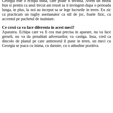
Georgia este o echipa buna, care poate fi invinsa. Avem un moral
bun si pentru ca anul trecut am reusit sa ii invingem dupa o perioada
lunga, in plus, la noi au inceput sa se lege lucrurile in teren. Eu zic
ca practicam un rugby asemanator ca stil de joc, foarte fizic, cu
accentul pe pachetul de inaintare.
Ce crezi ca va face diferenta in acest meci?
Apararea. Echipa care va fi cea mai precisa in aparare, nu va face
greseli, nu va da penalitati adversarilor, va castiga. Insa, cred ca
dincolo de planul pe care antrenorul il pune in teren, un meci cu
Georgia se joaca cu inima, cu daruire, cu o atitudine pozitiva.