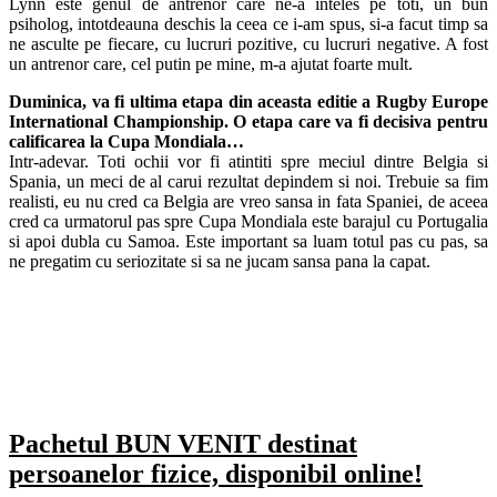
Lynn este genul de antrenor care ne-a inteles pe toti, un bun
psiholog, intotdeauna deschis la ceea ce i-am spus, si-a facut timp sa
ne asculte pe fiecare, cu lucruri pozitive, cu lucruri negative. A fost
un antrenor care, cel putin pe mine, m-a ajutat foarte mult.
Duminica, va fi ultima etapa din aceasta editie a Rugby Europe
International Championship. O etapa care va fi decisiva pentru
calificarea la Cupa Mondiala…
Intr-adevar. Toti ochii vor fi atintiti spre meciul dintre Belgia si
Spania, un meci de al carui rezultat depindem si noi. Trebuie sa fim
realisti, eu nu cred ca Belgia are vreo sansa in fata Spaniei, de aceea
cred ca urmatorul pas spre Cupa Mondiala este barajul cu Portugalia
si apoi dubla cu Samoa. Este important sa luam totul pas cu pas, sa
ne pregatim cu seriozitate si sa ne jucam sansa pana la capat.
Pachetul BUN VENIT destinat
persoanelor fizice, disponibil online!