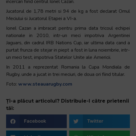
incercari fiind centrul Ionel Cazan.
+
Jucatorul de 1,78 metri si 94 de kg a fost declarat Omul
/".
Meciului si Jucatorul Etapei a VI-a.
This
shortcut
Ionel Cazan a imbracat pentru prima data tricoul echipei
activates
nationale in 2010, intr-un meci impotriva Argentinei
the
Jaguars, din cadrul IRB Nations Cup, iar ultima data cand a
screen
purtat frunza de stejar in piept a fost in luna noiembrie, intr-
reader
un meci test, impotriva Statelor Unite ale Americii.
to
In 2011 a reprezentat Romania la Cupa Mondiala de
help
Rugby, unde a jucat in trei meciuri, de doua ori fiind titular.
you
Foto:
www.steauarugby.com
navigate
and
interact
Ți-a plăcut articolul? Distribuie-l către prietenii
with
tăi:
the
Facebook
Twitter
content.