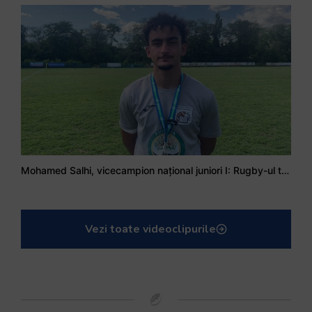
Mohamed Salhi, vicecampion național juniori I: Rugby-ul te învață să accepți și înfrângerile
Vezi toate videoclipurile