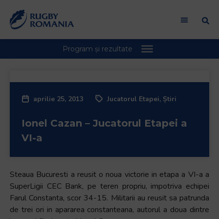
Welcome
to
All
in
One
Accessibility
screen
reader.
aprilie 25, 2013
Jucatorul Etapei
,
Știri
To
start
Ionel Cazan – Jucatorul Etapei a
the
All
VI-a
in
One
Accessibility
Steaua Bucuresti a reusit o noua victorie in etapa a VI-a a
screen
SuperLigii CEC Bank, pe teren propriu, impotriva echipei
reader,
Farul Constanta, scor 34-15. Militarii au reusit sa patrunda
press
de trei ori in apararea constanteana, autorul a doua dintre
"Ctrl