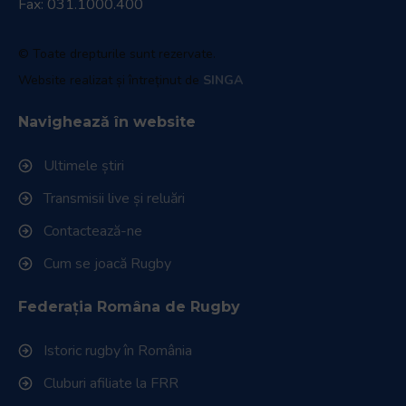
Fax: 031.1000.400
© Toate drepturile sunt rezervate.
Website realizat și întreținut de
SINGA
Navighează în website
Ultimele știri
Transmisii live și reluări
Contactează-ne
Cum se joacă Rugby
Federația Româna de Rugby
Istoric rugby în România
Cluburi afiliate la FRR