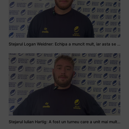
Stejarul Logan Weidner: Echipa a muncit mult, iar asta se va vedea în meciurile de la Nations Cup
Stejarul Iulian Hartig: A fost un turneu care a unit mai mult echipa