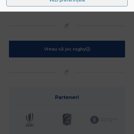
Vreau să joc rugby
Parteneri