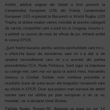
și
Astfel, arbitrul originar din Galati a fost prezent la
să
Campionatul European U18 din Franta, Campionatul
interacționați
European U20 organizat la Bucuresti si World Rugby U20
cu
Trophy, al doilea esalon valoric mondial al acestei categorii
conținutul.
de varsta, competitie care a avut loc in Uruguay. Acesta s-
a achitat cu succes de rolul de oficial de joc, intrand astfel
in vizorul EPCR.
„
S
unt foarte bucuros pentru acesta oportunitate care mi s-
a oferit.Ma bucur de increderea care mi s-a dat si de
sprijinul neconditionat care mi s-a acordat din partea
presedintelui CCA, Radu Petrescu. Sunt sigur ca impreuna
cu colegii mei, care ma vor ajuta la acest meci, Alexandru
Ionescu si Cristian Serban vom continua prestatia si
rezultate bune de pana acum ale brigazilor romanesti care
au oficiat in EPCR. Doar asa putem mari numarul de arbitri
romani care vor arbitra pe plan european si de ce nu,
mondial.”, ne-a declarat Ionut Bodea.
Partida Rugby Rovigo-RC Batumia va avea loc pe 14