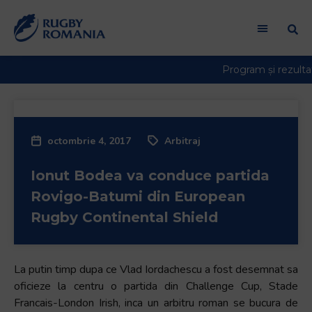
Bun
venit
la
cititorul
de
ecran
All
in
octombrie 4, 2017
Arbitraj
One
Accessibility
Ionut Bodea va conduce partida
Pentru
a
Rovigo-Batumi din European
porni
Rugby Continental Shield
cititorul
de
ecran
La putin timp dupa ce Vlad Iordachescu a fost desemnat sa
All
oficieze la centru o partida din Challenge Cup, Stade
in
Francais-London Irish, inca un arbitru roman se bucura de
One