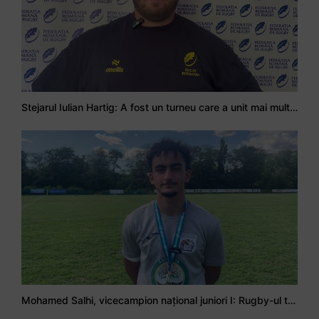
Stejarul Iulian Hartig: A fost un turneu care a unit mai mult echipa
Mohamed Salhi, vicecampion național juniori I: Rugby-ul te învață să accepți și înfrângerile