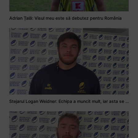
Adrian Țală: Visul meu este să debutez pentru România
Stejarul Logan Weidner: Echipa a muncit mult, iar asta se va vedea în meciurile de la Nations Cup