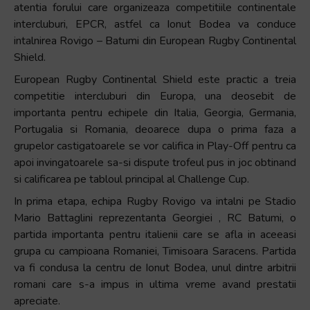
atentia forului care organizeaza competitiile continentale
Accessibility,
intercluburi, EPCR, astfel ca Ionut Bodea va conduce
apăsați
intalnirea Rovigo – Batumi din European Rugby Continental
„Ctrl
Shield.
+
European Rugby Continental Shield este practic a treia
/”
competitie intercluburi din Europa, una deosebit de
Această
importanta pentru echipele din Italia, Georgia, Germania,
comandă
Portugalia si Romania, deoarece dupa o prima faza a
rapidă
grupelor castigatoarele se vor califica in Play-Off pentru ca
activează
apoi invingatoarele sa-si dispute trofeul pus in joc obtinand
cititorul
si calificarea pe tabloul principal al Challenge Cup.
de
ecran
In prima etapa, echipa Rugby Rovigo va intalni pe Stadio
pentru
Mario Battaglini reprezentanta Georgiei , RC Batumi, o
a
partida importanta pentru italienii care se afla in aceeasi
vă
grupa cu campioana Romaniei, Timisoara Saracens. Partida
ajuta
va fi condusa la centru de Ionut Bodea, unul dintre arbitrii
să
romani care s-a impus in ultima vreme avand prestatii
navigați
apreciate.