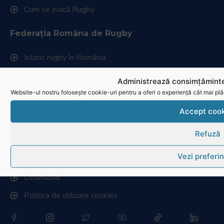
Cum se joacă Rugby
Federația Româna de Rugby
Istoric rugby în România
Cluburi afiliate la FRR
Administrează consimțăminte
Website-ul nostru folosește cookie-uri pentru a oferi o experiență cât mai plă
Stadionul național de rugby
Conducere, comisii și departamente
Accept cook
Info - Anunțuri
Refuză
Link-uri utile
Vezi preferin
Download
Politica de utilizare cookies