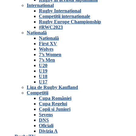
Internațional
Rugby Internațional
Competiții internaționale
Rugby Europe Championship
#RWC2023
Națională
Națională
First XV
Wolves
7’s Women
7’s Men
U20
U19
U18
U17
Liga de Rugby Kaufland
Competiții
Cupa României
Cupa Regelui
Copii si Juniori
Sevens
DNS
Oficiali
Divizia A