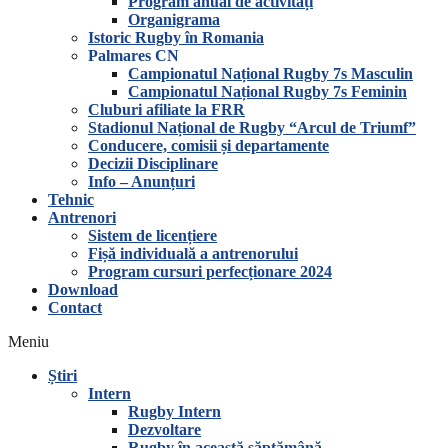
Program anual de activități
Organigrama
Istoric Rugby în Romania
Palmares CN
Campionatul Național Rugby 7s Masculin
Campionatul Național Rugby 7s Feminin
Cluburi afiliate la FRR
Stadionul Național de Rugby “Arcul de Triumf”
Conducere, comisii și departamente
Decizii Disciplinare
Info – Anunțuri
Tehnic
Antrenori
Sistem de licențiere
Fișă individuală a antrenorului
Program cursuri perfecționare 2024
Download
Contact
Meniu
Știri
Intern
Rugby Intern
Dezvoltare
Rugby în această săptămână