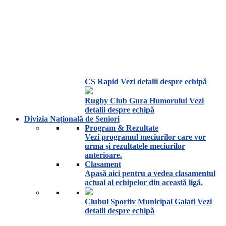
CS Rapid
Vezi detalii despre echipă
Rugby Club Gura Humorului
Vezi
detalii despre echipă
Divizia Națională de Seniori
Program & Rezultate
Vezi programul meciurilor care vor
urma și rezultatele meciurilor
anterioare.
Clasament
Apasă aici pentru a vedea clasamentul
actual al echipelor din această ligă.
Clubul Sportiv Municipal Galati
Vezi
detalii despre echipă