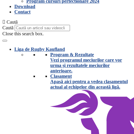
Program cursuri perfecționare 2024
Download
Contact
Caută
Caută
Close this search box.
Liga de Rugby Kaufland
Program & Rezultate
Vezi programul meciurilor care vor
urma și rezultatele meciurilor
anterioare.
Clasament
Apasă aici pentru a vedea clasamentul
actual al echipelor din această ligă.