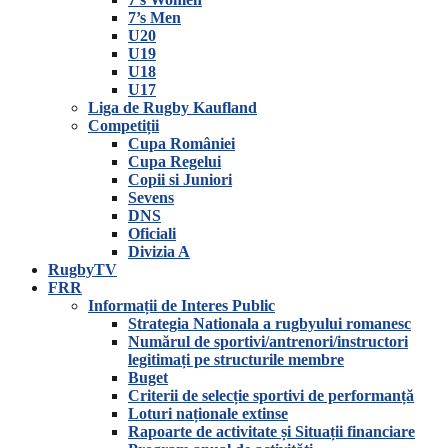
7’s Men
U20
U19
U18
U17
Liga de Rugby Kaufland
Competiții
Cupa României
Cupa Regelui
Copii si Juniori
Sevens
DNS
Oficiali
Divizia A
RugbyTV
FRR
Informații de Interes Public
Strategia Nationala a rugbyului romanesc
Numărul de sportivi/antrenori/instructori
legitimați pe structurile membre
Buget
Criterii de selecție sportivi de performanță
Loturi naționale extinse
Rapoarte de activitate și Situații financiare