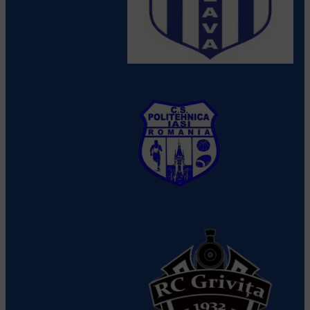
CSM Suceava
Vezi detalii despre
echipă
CS Politehnica Iasi
Vezi detalii
despre echipă