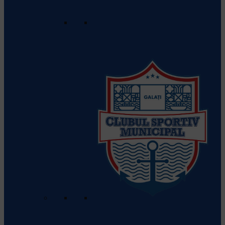
urma și rezultatele meciurilor
anterioare.
Clasament
Apasă aici pentru a vedea
clasamentul actual al echipelor din
această ligă.
Clubul Sportiv Municipal Galati
Vezi detalii despre echipă