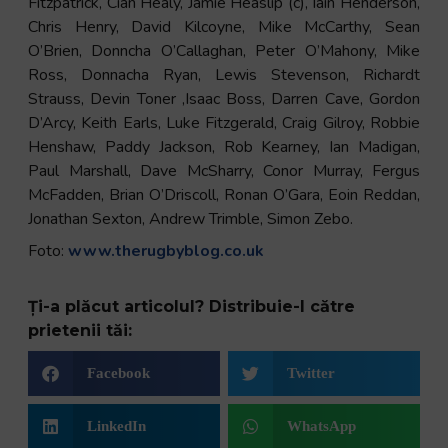
Fitzpatrick, Cian Healy, Jamie Heaslip (c), Iain Henderson,
Chris Henry, David Kilcoyne, Mike McCarthy, Sean
O’Brien, Donncha O’Callaghan, Peter O’Mahony, Mike
Ross, Donnacha Ryan, Lewis Stevenson, Richardt
Strauss, Devin Toner ,Isaac Boss, Darren Cave, Gordon
D’Arcy, Keith Earls, Luke Fitzgerald, Craig Gilroy, Robbie
Henshaw, Paddy Jackson, Rob Kearney, Ian Madigan,
Paul Marshall, Dave McSharry, Conor Murray, Fergus
McFadden, Brian O’Driscoll, Ronan O’Gara, Eoin Reddan,
Jonathan Sexton, Andrew Trimble, Simon Zebo.
Foto:
www.therugbyblog.co.uk
Ți-a plăcut articolul? Distribuie-l către
prietenii tăi:
Facebook
Twitter
LinkedIn
WhatsApp