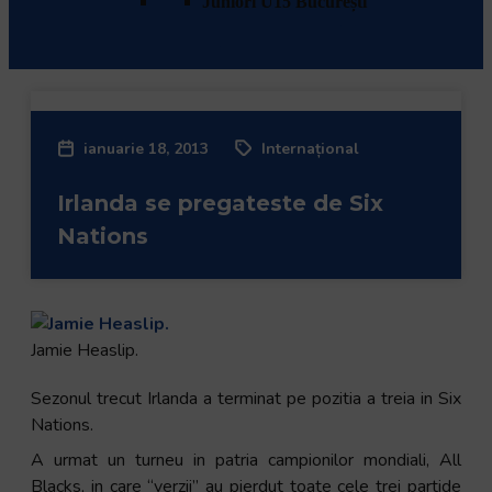
Juniori U15 București
Program & Rezultate
Clasament
ianuarie 18, 2013
Internațional
Irlanda se pregateste de Six
Nations
Jamie Heaslip.
Sezonul trecut Irlanda a terminat pe pozitia a treia in Six
Nations.
A urmat un turneu in patria campionilor mondiali, All
Blacks, in care “verzii” au pierdut toate cele trei partide