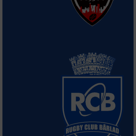
RC Grivita Bucuresti
Vezi detalii
despre echipă