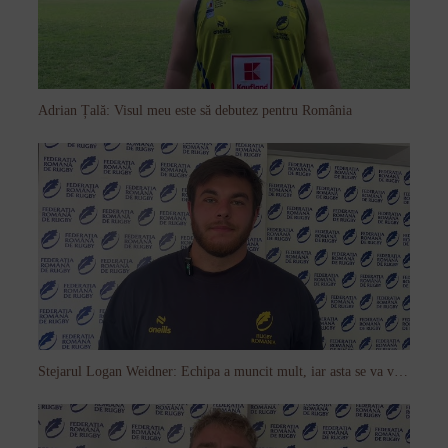
Adrian Țală: Visul meu este să debutez pentru România
Stejarul Logan Weidner: Echipa a muncit mult, iar asta se va vedea în meciurile de la Nations Cup