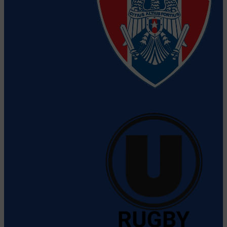
Clubul Sportiv al Armatei Steaua
Vezi detalii despre echipă