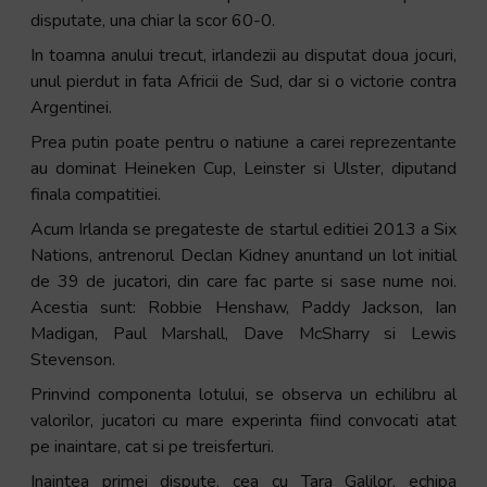
disputate, una chiar la scor 60-0.
In toamna anului trecut, irlandezii au disputat doua jocuri,
unul pierdut in fata Africii de Sud, dar si o victorie contra
Argentinei.
Prea putin poate pentru o natiune a carei reprezentante
au dominat Heineken Cup, Leinster si Ulster, diputand
finala compatitiei.
Acum Irlanda se pregateste de startul editiei 2013 a Six
Nations, antrenorul Declan Kidney anuntand un lot initial
de 39 de jucatori, din care fac parte si sase nume noi.
Acestia sunt: Robbie Henshaw, Paddy Jackson, Ian
Madigan, Paul Marshall, Dave McSharry si Lewis
Stevenson.
Prinvind componenta lotului, se observa un echilibru al
valorilor, jucatori cu mare experinta fiind convocati atat
pe inaintare, cat si pe treisferturi.
Inaintea primei dispute, cea cu Tara Galilor, echipa