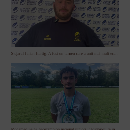
Stejarul Iulian Hartig: A fost un turneu care a unit mai mult echipa
Mohamed Salhi, vicecampion național juniori I: Rugby-ul te învață să accepți și înfrângerile