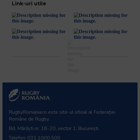
Link-uri utile
RugbyRomania.ro
este site-ul oficial al Federației
Române de Rugby.
Bd. Mărăști nr. 18-20, sector 1, București
Telefon:
031.1000.500