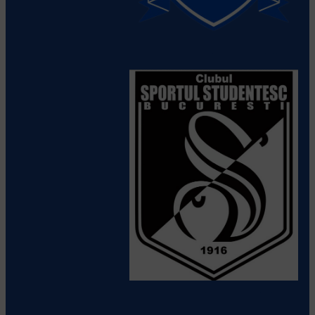
Rugby Club Barlad
Vezi detalii
despre echipă
Sportul Studentesc
Vezi detalii
despre echipă