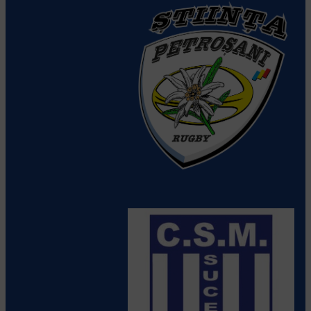
CS Stiinta Petrosani
Vezi detalii
despre echipă