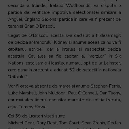
secunda a Irlandei, Ireland Wolfhounds, va disputa o
partida de verificare impotriva selectionatei similare a
Angliei, England Saxons, partida in care va fi prezent pe
teren si Brian O’Driscoll.
Legat de O’Driscoll, acesta s-a declarat a fi dezamagit
de decizia antrenorului Kidney si anume aceea ca nu va fi
capitanul echipei, dar a inteles si respectat decizia
acestuia. Cel ales sa fie capitan al “verzilor” in Six
Nations este Jamie Heaslip, numarul opt de la Leinster,
care pana in prezent a adunat 52 de selectii in nationala
“trifoiului”.
Vor fi cateva absente de marca si anume Stephen Ferris,
Luke Marshall, John Muldoon, Paul O’Connell, Dan Tuohy,
dar mai ales liderul eseurilor marcate din editia trecuta,
aripa Tommy Bowe.
Cei 39 de jucatori vizati sunt:
Michael Bent, Rory Best, Tom Court, Sean Cronin, Declan