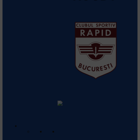
CS Universitatea ELBI Cluj
Vezi
detalii despre echipă
CS Rapid
Vezi detalii despre
echipă
Rugby Club Gura Humorului
Vezi
detalii despre echipă
Divizia Națională de Seniori
Program & Rezultate
Vezi programul meciurilor care vor