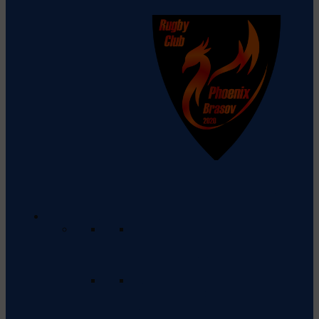
CSU Phoenix Brasov
Vezi detalii
despre echipă
Cupa României
Program & Rezultate
Vezi programul meciurilor care vor
urma și rezultatele meciurilor
anterioare.
Clasament
Apasă aici pentru a vedea
clasamentul actual al echipelor din
această ligă.