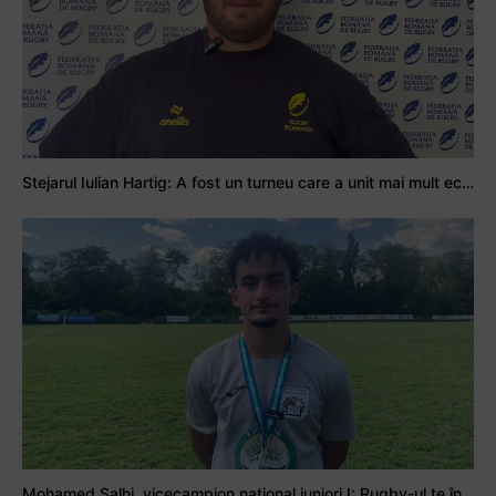
Stejarul Iulian Hartig: A fost un turneu care a unit mai mult echipa
Mohamed Salhi, vicecampion național juniori I: Rugby-ul te învață să accepți și înfrângerile