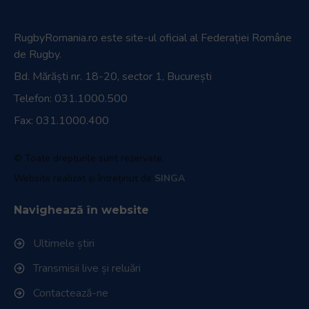
RugbyRomania.ro
este site-ul oficial al Federației Române
de Rugby.
Bd. Mărăști nr. 18-20, sector 1, București
Telefon:
031.1000.500
Fax: 031.1000.400
© Toate drepturile sunt rezervate.
Website realizat și întreținut de
SINGA
Navighează în website
Ultimele știri
Transmisii live și reluări
Contactează-ne