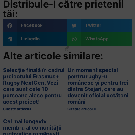
Distribuie-l către prietenii
tăi:
Facebook
Twitter
LinkedIn
WhatsApp
Alte articole similare:
Selecție finală în cadrul
Un moment special
proiectului Erasmus+
pentru rugby-ul
Rugby NextGen. Vezi
românesc și pentru trei
care sunt cele 10
dintre Stejari, care au
persoane alese pentru
devenit oficial cetățeni
acest proiect!
români
Citește articolul
Citește articolul
Cel mai longeviv
membru al comunității
rugbystice românești,