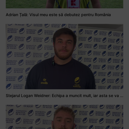
Adrian Țală: Visul meu este să debutez pentru România
Stejarul Logan Weidner: Echipa a muncit mult, iar asta se va vedea în meciurile de la Nations Cup