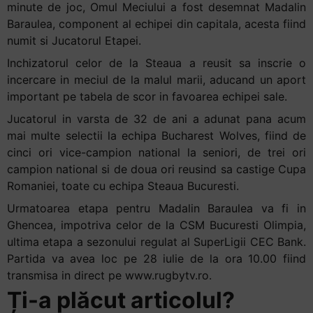
minute de joc, Omul Meciului a fost desemnat Madalin
Baraulea, component al echipei din capitala, acesta fiind
numit si Jucatorul Etapei.
Inchizatorul celor de la Steaua a reusit sa inscrie o
incercare in meciul de la malul marii, aducand un aport
important pe tabela de scor in favoarea echipei sale.
Jucatorul in varsta de 32 de ani a adunat pana acum
mai multe selectii la echipa Bucharest Wolves, fiind de
cinci ori vice-campion national la seniori, de trei ori
campion national si de doua ori reusind sa castige Cupa
Romaniei, toate cu echipa Steaua Bucuresti.
Urmatoarea etapa pentru Madalin Baraulea va fi in
Ghencea, impotriva celor de la CSM Bucuresti Olimpia,
ultima etapa a sezonului regulat al SuperLigii CEC Bank.
Partida va avea loc pe 28 iulie de la ora 10.00 fiind
transmisa in direct pe www.rugbytv.ro.
Ți-a plăcut articolul?