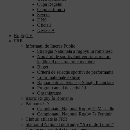
Cupa Regelui
Copii si Juniori
Sevens
DNS
Oficiali
Divizia A
RugbyTV
FRR
Informații de Interes Public
Strategia Nationala a rugbyului romanesc
Numărul de sportivi/antrenori/instructori
legitimați pe structurile membre
Buget
Criterii de selecție sportivi de performanță
Loturi naționale extinse
Rapoarte de activitate și Situații financiare
Program anual de activități
Organigrama
Istoric Rugby în Romania
Palmares CN
Campionatul Național Rugby 7s Masculin
Campionatul Național Rugby 7s Feminin
Cluburi afiliate la FRR
Stadionul Național de Rugby “Arcul de Triumf”
Conducere, comisii și departamente