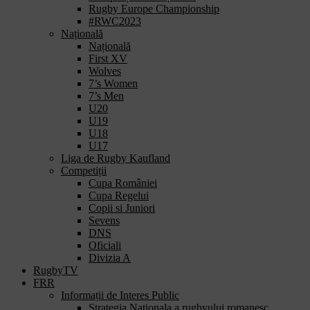
Rugby Europe Championship
#RWC2023
Națională
Națională
First XV
Wolves
7’s Women
7’s Men
U20
U19
U18
U17
Liga de Rugby Kaufland
Competiții
Cupa României
Cupa Regelui
Copii si Juniori
Sevens
DNS
Oficiali
Divizia A
RugbyTV
FRR
Informații de Interes Public
Strategia Nationala a rugbyului romanesc