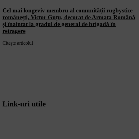
Cel mai longeviv membru al comunității rugbystice
românești, Victor Guțu, decorat de Armata Română
și înaintat la gradul de general de brigadă în
retragere
Citește articolul
Link-uri utile