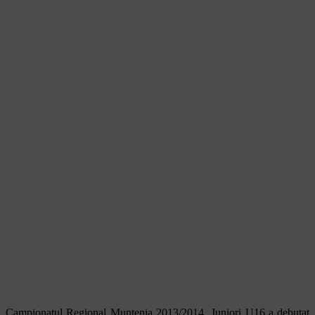
Campionatul Regional Muntenia 2013/2014 Juniori U16 a debutat