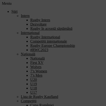
Meniu
Știri
Intern
Rugby Intern
Dezvoltare
Rugby în această săptămână
Internațional
Rugby Internațional
Competiții internaționale
Rugby Europe Championship
#RWC2023
Națională
Națională
First XV
Wolves
7’s Women
7’s Men
U20
U19
U18
U17
Liga de Rugby Kaufland
Competiții
Cupa României