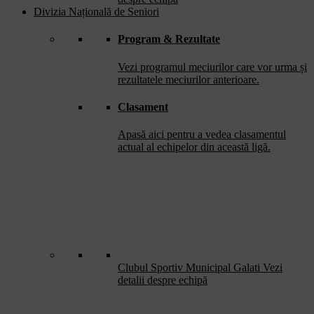
Divizia Națională de Seniori
Program & Rezultate
Vezi programul meciurilor care vor urma și
rezultatele meciurilor anterioare.
Clasament
Apasă aici pentru a vedea clasamentul
actual al echipelor din această ligă.
Clubul Sportiv Municipal Galati
Vezi
detalii despre echipă