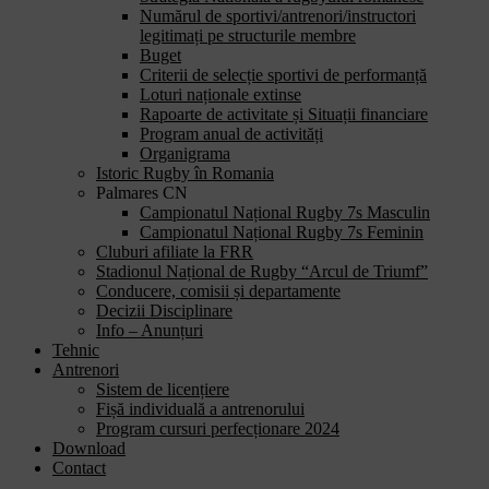
Numărul de sportivi/antrenori/instructori
legitimați pe structurile membre
Buget
Criterii de selecție sportivi de performanță
Loturi naționale extinse
Rapoarte de activitate și Situații financiare
Program anual de activități
Organigrama
Istoric Rugby în Romania
Palmares CN
Campionatul Național Rugby 7s Masculin
Campionatul Național Rugby 7s Feminin
Cluburi afiliate la FRR
Stadionul Național de Rugby “Arcul de Triumf”
Conducere, comisii și departamente
Decizii Disciplinare
Info – Anunțuri
Tehnic
Antrenori
Sistem de licențiere
Fișă individuală a antrenorului
Program cursuri perfecționare 2024
Download
Contact