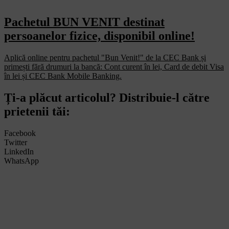
Pachetul BUN VENIT destinat
persoanelor fizice, disponibil online!
Aplică online pentru pachetul "Bun Venit!" de la CEC Bank și
primești fără drumuri la bancă: Cont curent în lei, Card de debit Visa
în lei și CEC Bank Mobile Banking.​
Ți-a plăcut articolul? Distribuie-l către
prietenii tăi:
Facebook
Twitter
LinkedIn
WhatsApp