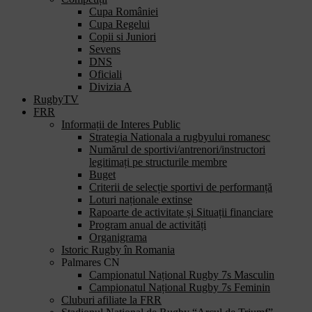
Cupa României
Cupa Regelui
Copii si Juniori
Sevens
DNS
Oficiali
Divizia A
RugbyTV
FRR
Informații de Interes Public
Strategia Nationala a rugbyului romanesc
Numărul de sportivi/antrenori/instructori
legitimați pe structurile membre
Buget
Criterii de selecție sportivi de performanță
Loturi naționale extinse
Rapoarte de activitate și Situații financiare
Program anual de activități
Organigrama
Istoric Rugby în Romania
Palmares CN
Campionatul Național Rugby 7s Masculin
Campionatul Național Rugby 7s Feminin
Cluburi afiliate la FRR