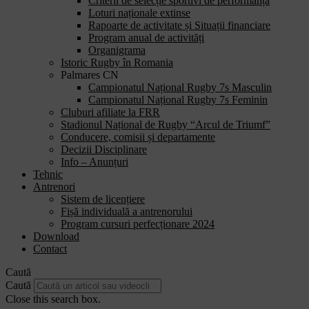
Criterii de selecție sportivi de performanță
Loturi naționale extinse
Rapoarte de activitate și Situații financiare
Program anual de activități
Organigrama
Istoric Rugby în Romania
Palmares CN
Campionatul Național Rugby 7s Masculin
Campionatul Național Rugby 7s Feminin
Cluburi afiliate la FRR
Stadionul Național de Rugby “Arcul de Triumf”
Conducere, comisii și departamente
Decizii Disciplinare
Info – Anunțuri
Tehnic
Antrenori
Sistem de licențiere
Fișă individuală a antrenorului
Program cursuri perfecționare 2024
Download
Contact
Caută
Caută
Close this search box.