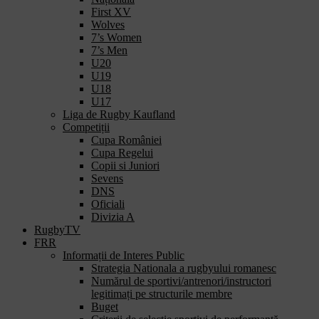
First XV
Wolves
7’s Women
7’s Men
U20
U19
U18
U17
Liga de Rugby Kaufland
Competiții
Cupa României
Cupa Regelui
Copii si Juniori
Sevens
DNS
Oficiali
Divizia A
RugbyTV
FRR
Informații de Interes Public
Strategia Nationala a rugbyului romanesc
Numărul de sportivi/antrenori/instructori
legitimați pe structurile membre
Buget