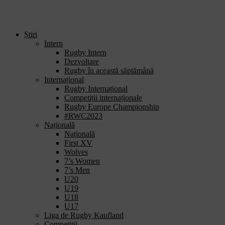
Știri
Intern
Rugby Intern
Dezvoltare
Rugby în această săptămână
Internațional
Rugby Internațional
Competiții internaționale
Rugby Europe Championship
#RWC2023
Națională
Națională
First XV
Wolves
7’s Women
7’s Men
U20
U19
U18
U17
Liga de Rugby Kaufland
Competiții