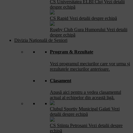
CS Universitatea ELBI Cluj
Vezi detalii
despre echipă
CS Rapid
Vezi detalii despre echipă
Rugby Club Gura Humorului
Vezi detalii
despre echipă
Divizia Națională de Seniori
Program & Rezultate
Vezi programul meciurilor care vor urma și
rezultatele meciurilor anterioare.
Clasament
Apasă aici pentru a vedea clasamentul
actual al echipelor din această ligă.
Clubul Sportiv Municipal Galati
Vezi
detalii despre echipă
CS Stiinta Petrosani
Vezi detalii despre
echipă