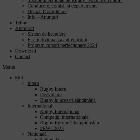
Stadionul Național de Rugby “Arcul de Triumf”
Conducere, comisii și departamente
Decizii Disciplinare
Info – Anunțuri
Tehnic
Antrenori
Sistem de licențiere
Fișă individuală a antrenorului
Program cursuri perfecționare 2024
Download
Contact
Meniu
Știri
Intern
Rugby Intern
Dezvoltare
Rugby în această săptămână
Internațional
Rugby Internațional
Competiții internaționale
Rugby Europe Championship
#RWC2023
Națională
Națională