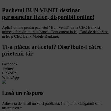
Pachetul BUN VENIT destinat
persoanelor fizice, disponibil online!
Aplică online pentru pachetul "Bun Venit!" de la CEC Bank și
primești fără drumuri la bancă: Cont curent în lei, Card de debit Visa
în lei și CEC Bank Mobile Banking.​
Ți-a plăcut articolul? Distribuie-l către
prietenii tăi:
Facebook
Twitter
LinkedIn
WhatsApp
Lasă un răspuns
Adresa ta de email nu va fi publicată.
Câmpurile obligatorii sunt
marcate cu
*